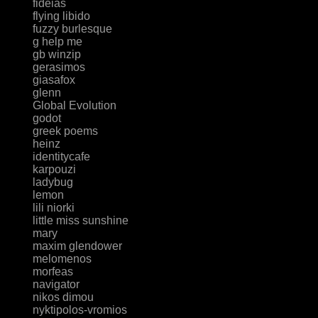
fideias
flying libido
fuzzy burlesque
g help me
gb winzip
gerasimos
giasafox
glenn
Global Evolution
godot
greek poems
heinz
identitycafe
karpouzi
ladybug
lemon
lili niorki
little miss sunshine
mary
maxim glendower
melomenos
morfeas
navigator
nikos dimou
nyktipolos-vromios