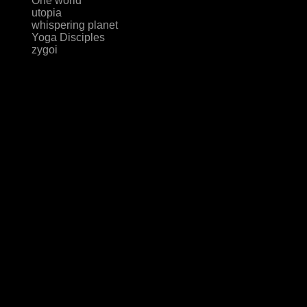
One world
utopia
whispering planet
Yoga Disciples
zygoi