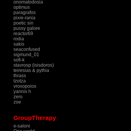
onomatodosia
optimus
paragrafos
pixie-rania
poetic sin
pussy galore
reactor69
rodia
sakis
seaconfused
sigmund_01
sofi-k
stavrosp (isisdoros)
teiresias & pythia
thrass
tzotza
vroxopoios
yannis h
zero
zoe
GroupTherapy
e-saloni