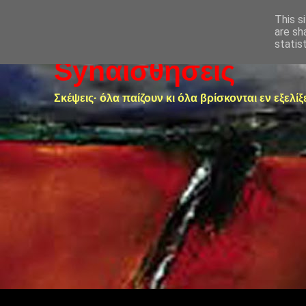
This s
are sh
statis
Synαισθήσεις
Σκέψεις· όλα παίζουν κι όλα βρίσκονται εν εξελίξ