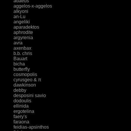
adaeus
aggelos-x-aggelos
alkyoni
an-Lu
angeliki
aparadektos
aphrodite
argyrenia
avra
axenbax
b.b. chris
Bauart
bicha
butterfly
cosmopolis
cyrusgeo & π
dawkinson
debby
desposini savio
dodoulis
ellinida
ergotelina
faery's
faraona
feidias-apsinthos