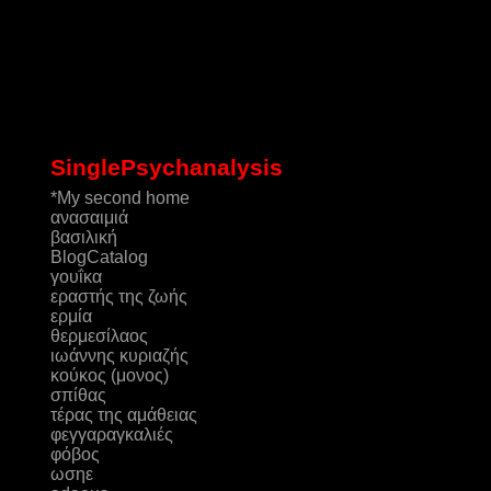
SinglePsychanalysis
*My second home
ανασαιμιά
βασιλική
ΒlogCatalog
γουΐκα
εραστής της ζωής
ερμία
θερμεσίλαος
ιωάννης κυριαζής
κούκος (μονος)
σπίθας
τέρας της αμάθειας
φεγγαραγκαλιές
φόβος
ωσηε