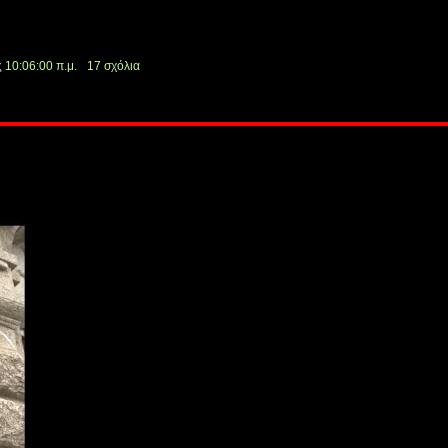
ς
10:06:00 π.μ.
17 σχόλια