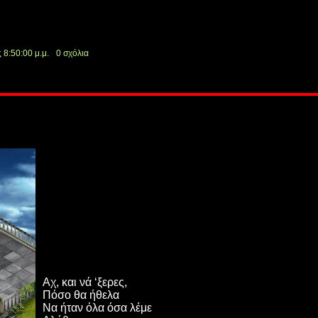
ς
8:50:00 μ.μ.
0 σχόλια
Αχ, και νά ‘ξερες,
Πόσο θα ήθελα
Να ήταν όλα όσα λέμε