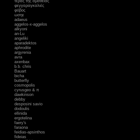
τέρας της αμάθειας
φεγγαραγκαλιές
φόβος
ωσηε
adaeus
aggelos-x-aggelos
alkyoni
an-Lu
angeliki
aparadektos
aphrodite
argyrenia
avra
axenbax
b.b. chris
Bauart
bicha
butterfly
cosmopolis
cyrusgeo & π
dawkinson
debby
desposini savio
dodoulis
ellinida
ergotelina
faery's
faraona
feidias-apsinthos
fideias