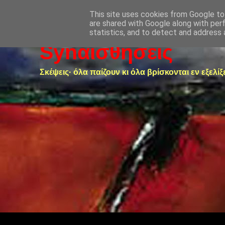
This site uses cookies from Google to 
are shared with Google along with per
statistics, and to detect and address 
Synαισθήσεις
Σκέψεις· όλα παίζουν κι όλα βρίσκονται εν εξελίξ