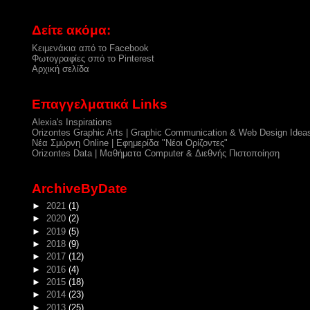
Δείτε ακόμα:
Κειμενάκια από το Facebook
Φωτογραφίες σπό το Pinterest
Αρχική σελίδα
Επαγγελματικά Links
Alexia's Inspirations
Orizontes Graphic Arts | Graphic Communication & Web Design Idea
Νέα Σμύρνη Online | Εφημερίδα "Νέοι Ορίζοντες"
Orizontes Data | Μαθήματα Computer & Διεθνής Πιστοποίηση
ArchiveByDate
►
2021
(1)
►
2020
(2)
►
2019
(5)
►
2018
(9)
►
2017
(12)
►
2016
(4)
►
2015
(18)
►
2014
(23)
►
2013
(25)