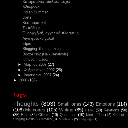
Καταραμένες αδελφές ψυχές
Αδιαφορία
Indian Summer
Darts
Κουτσομπολιά
Το πήδημα
Όμορφη ζωή, αγγελικά πλασμένη…
Λίγο φρέσκο γάλα!
Είμαι…
Blogging: the real thing
Booze Νο2 (HaikuAnalysis)
Κτήνος ή Θεός;
►
Μαρτίου 2007
(27)
►
Φεβρουαρίου 2007
(26)
►
Ιανουαρίου 2007
(24)
►
2006
(166)
Tags
Thoughts
(803)
Small ones
(143)
Emotions
(114)
(108)
Memories
(105)
Writing
(85)
Haiku
(50)
Relations
(50)
(35)
Eros
(32)
Others'
(19)
Questions
(19)
Kind of fun
(12)
Kind of 
Singing Posts
(9)
Movies
(8)
Repetitions
(2)
Language
(1)