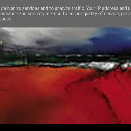
deliver its services and to analyze traffic. Your IP address and 
formance and security metrics to ensure quality of service, gen
abuse.
ει