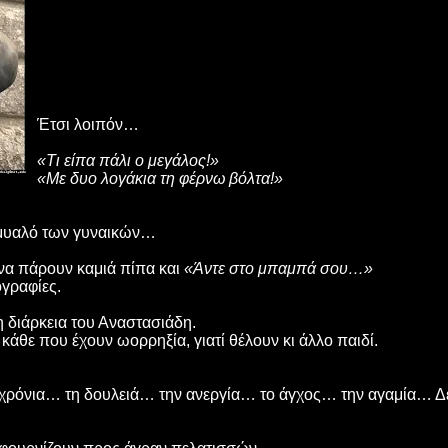
Έτσι λοιπόν…
«Τι είπα πάλι ο μεγάλος!»
«Με δυο λογάκια τη φέρνω βόλτα!»
ο μυαλό των γυναικών…
 να πάρουν καμιά πίπα και
«Άντε στο μπαμπά σου…»
γραφίες.
η διάρκεια του Αναστασιάδη.
ε κάθε που έχουν ωορρηξία, γιατί θέλουν κι άλλο παιδί.
α χρόνια… τη δουλειά… την ανεργία… το άγχος… την αγαμία… Δεν