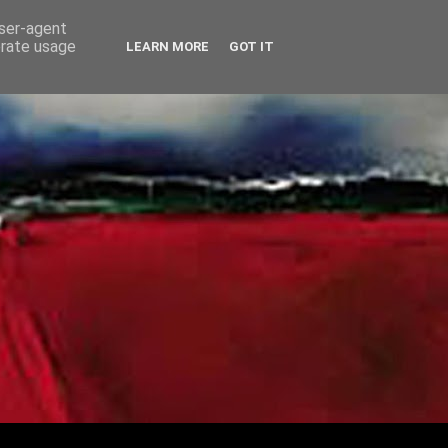
user-agent
erate usage
LEARN MORE
GOT IT