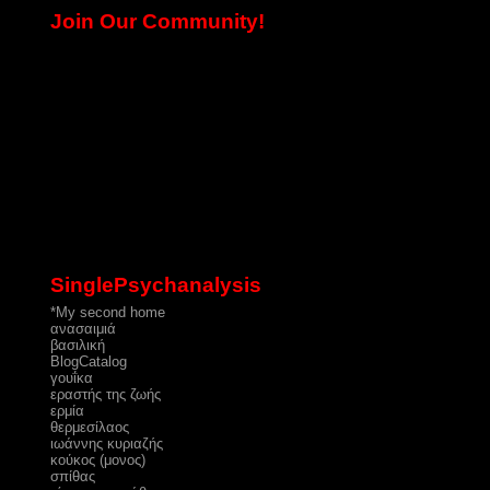
Join Our Community!
SinglePsychanalysis
*My second home
ανασαιμιά
βασιλική
ΒlogCatalog
γουΐκα
εραστής της ζωής
ερμία
θερμεσίλαος
ιωάννης κυριαζής
κούκος (μονος)
σπίθας