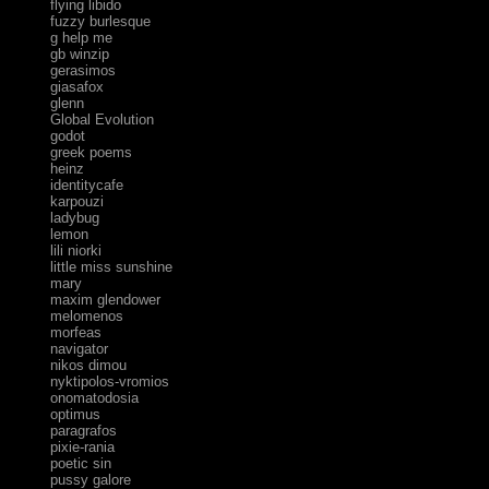
flying libido
fuzzy burlesque
g help me
gb winzip
gerasimos
giasafox
glenn
Global Evolution
godot
greek poems
heinz
identitycafe
karpouzi
ladybug
lemon
lili niorki
little miss sunshine
mary
maxim glendower
melomenos
morfeas
navigator
nikos dimou
nyktipolos-vromios
onomatodosia
optimus
paragrafos
pixie-rania
poetic sin
pussy galore