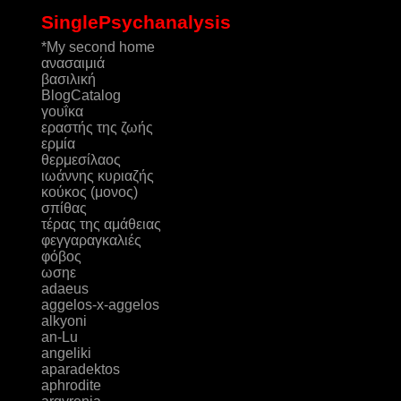
SinglePsychanalysis
*My second home
ανασαιμιά
βασιλική
ΒlogCatalog
γουΐκα
εραστής της ζωής
ερμία
θερμεσίλαος
ιωάννης κυριαζής
κούκος (μονος)
σπίθας
τέρας της αμάθειας
φεγγαραγκαλιές
φόβος
ωσηε
adaeus
aggelos-x-aggelos
alkyoni
an-Lu
angeliki
aparadektos
aphrodite