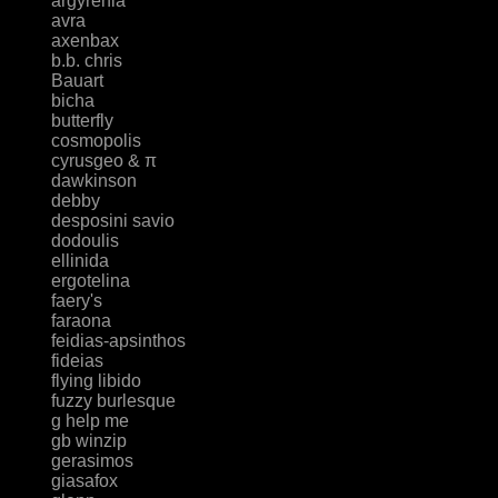
argyrenia
avra
axenbax
b.b. chris
Bauart
bicha
butterfly
cosmopolis
cyrusgeo & π
dawkinson
debby
desposini savio
dodoulis
ellinida
ergotelina
faery's
faraona
feidias-apsinthos
fideias
flying libido
fuzzy burlesque
g help me
gb winzip
gerasimos
giasafox