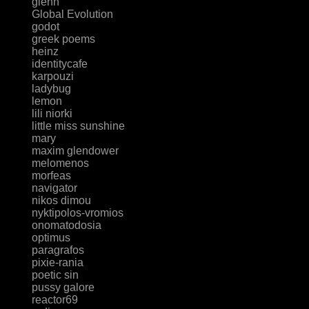
glenn
Global Evolution
godot
greek poems
heinz
identitycafe
karpouzi
ladybug
lemon
lili niorki
little miss sunshine
mary
maxim glendower
melomenos
morfeas
navigator
nikos dimou
nyktipolos-vromios
onomatodosia
optimus
paragrafos
pixie-rania
poetic sin
pussy galore
reactor69