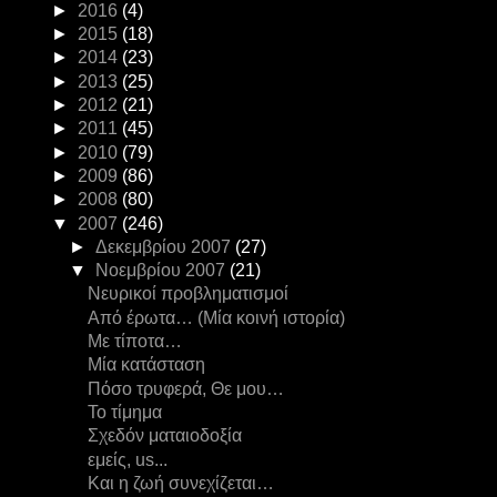
►
2016
(4)
►
2015
(18)
►
2014
(23)
►
2013
(25)
►
2012
(21)
►
2011
(45)
►
2010
(79)
►
2009
(86)
►
2008
(80)
▼
2007
(246)
►
Δεκεμβρίου 2007
(27)
▼
Νοεμβρίου 2007
(21)
Νευρικοί προβληματισμοί
Από έρωτα… (Μία κοινή ιστορία)
Με τίποτα…
Μία κατάσταση
Πόσο τρυφερά, Θε μου…
Το τίμημα
Σχεδόν ματαιοδοξία
εμείς, us...
Και η ζωή συνεχίζεται…