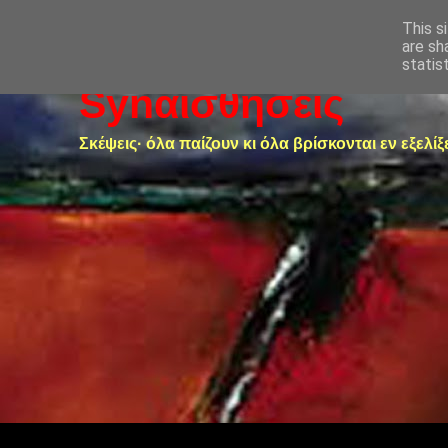
This s
are sh
statis
Synαισθήσεις
Σκέψεις· όλα παίζουν κι όλα βρίσκονται εν εξελίξ