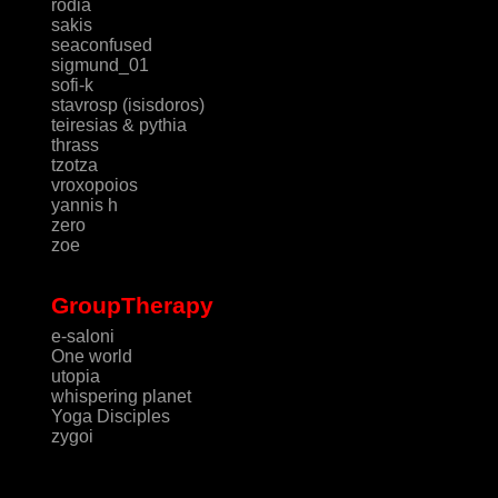
rodia
sakis
seaconfused
sigmund_01
sofi-k
stavrosp (isisdoros)
teiresias & pythia
thrass
tzotza
vroxopoios
yannis h
zero
zoe
GroupTherapy
e-saloni
One world
utopia
whispering planet
Yoga Disciples
zygoi