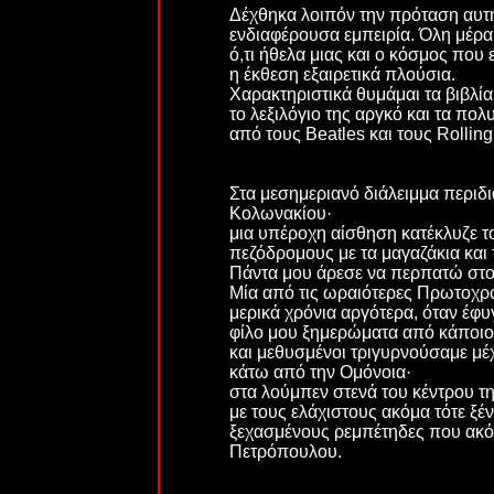
Δέχθηκα λοιπόν την πρόταση αυτή
ενδιαφέρουσα εμπειρία. Όλη μέρα 
ό,τι ήθελα μιας και ο κόσμος που 
η έκθεση εξαιρετικά πλούσια.
Χαρακτηριστικά θυμάμαι τα βιβλί
το λεξιλόγιο της αργκό και τα πο
από τους
Beatles
και τους
Rolling
Στα μεσημεριανό διάλειμμα περιδι
Κολωνακίου·
μια υπέροχη αίσθηση κατέκλυζε τ
πεζόδρομους με τα μαγαζάκια και 
Πάντα μου άρεσε να περπατώ στο
Μία από τις ωραιότερες Πρωτοχρο
μερικά χρόνια αργότερα, όταν έφυ
φίλο μου ξημερώματα από κάποι
και μεθυσμένοι τριγυρνούσαμε μέχ
κάτω από την Ομόνοια·
στα λούμπεν στενά του κέντρου τ
με τους ελάχιστους ακόμα τότε ξέν
ξεχασμένους ρεμπέτηδες που ακό
Πετρόπουλου.