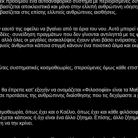
εκ προοιμίου ένα αυτοαναφορικό σύστημα με περιορισμένες δυν
βασίζεται αποκλειστικά και μόνο στην ελλιπή ανθρώπινη νόηση,
βασίζεται στις επίσης ελλιπείς ανθρώπινες αισθήσεις.
εαυτό της οφείλει να βγαίνει από τα όρια του νου. Αυτό μπορεί
ιδέες· συνείδηση πραγμάτων που δεν γίνονται αντιληπτά με τις 
αλλά όλες οι μεγάλες ανακαλύψεις έχουν γίνει βάσει ενόρασης· 
φυείς άνθρωποι κάποια στιγμή κάνουν ένα ποιοτικό άλμα και ε
ρώτες συστηματικές κοσμοθεωρίες, στερούμενες όμως κάθε επισ
θα έπρεπε κατ’ εξοχήν να ονομάζεται «Φιλοσοφία» είναι τα Μαθ
σε προτάσεις της ανθρώπινης διαίσθησης που τις δεχόμαστε a p
σμοθεωρία, όπως έχει και ο Κοέλιο, όπως έχει και κάθε φιλόσοφ
χεται κάποιος ή όχι είναι ένα άλλο ζήτημα. Επίσης, άλλο ζήτημα
η να την κρίνει.