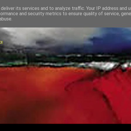
deliver its services and to analyze traffic. Your IP address and 
formance and security metrics to ensure quality of service, gen
abuse.
ει