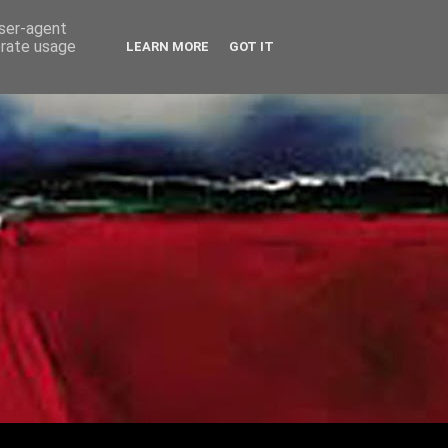
user-agent
erate usage
LEARN MORE
GOT IT