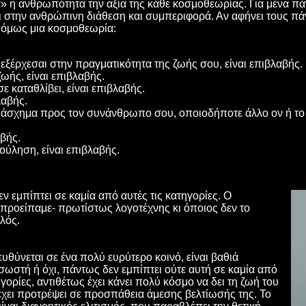
ά» η ανθρωπότητα την αξία της κάθε κοσμοθεωρίας. Για μένα π
ει στην ανθρώπινη διάθεση και συμπεριφορά. Αν αφήνει τους πά
 όμως μια κοσμοθεωρία:
εξέρχεσαι στην πραγματικότητα της ζωής σου, είναι επιβλαβής.
ωής, είναι επιβλαβής.
ε καταθλίβει, είναι επιβλαβής.
λαβής.
 άσχημα προς τον συνάνθρωπο σου, οποιοδήποτε άλλο ον ή το 
βής.
ούληση, είναι επιβλαβής.
 εμπίπτει σε καμία από αυτές τις κατηγορίες. Ο
προείπαμε- πρωτίστως λογοτέχνης κι όποιος δεν το
λός.
θύνεται σε ένα πολύ ευρύτερο κοινό, είναι βαθιά
 σωστή ή όχι, πάντως δεν εμπίπτει ούτε αυτή σε καμία από
ορίες, αντιθέτως έχει κάνει πολύ κόσμο να δει τη ζωή του
 έχει προτρέψει σε προσπάθεια άμεσης βελτίωσής της. Το