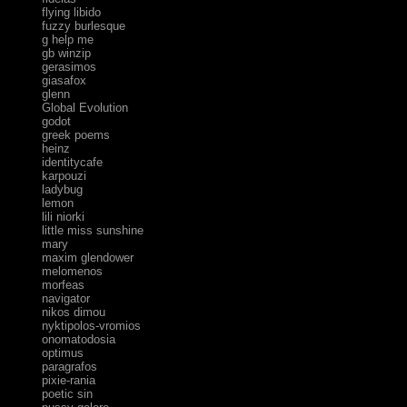
flying libido
fuzzy burlesque
g help me
gb winzip
gerasimos
giasafox
glenn
Global Evolution
godot
greek poems
heinz
identitycafe
karpouzi
ladybug
lemon
lili niorki
little miss sunshine
mary
maxim glendower
melomenos
morfeas
navigator
nikos dimou
nyktipolos-vromios
onomatodosia
optimus
paragrafos
pixie-rania
poetic sin