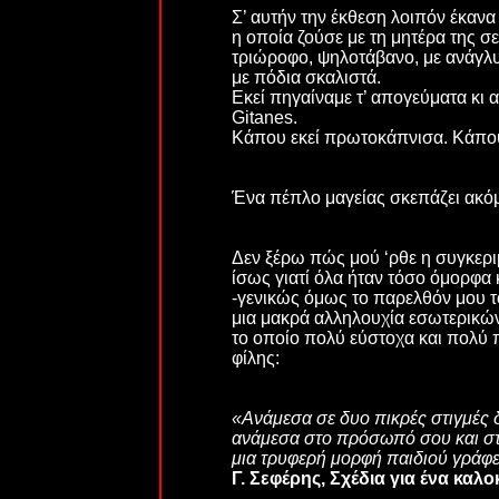
Σ’ αυτήν την έκθεση λοιπόν έκαν
η οποία ζούσε με τη μητέρα της σ
τριώροφο, ψηλοτάβανο, με ανάγλυφ
με πόδια σκαλιστά.
Εκεί πηγαίναμε τ’ απογεύματα κι α
Gitane
s.
Κάπου εκεί πρωτοκάπνισα. Κάπου ε
Ένα πέπλο μαγείας σκεπάζει ακόμ
Δεν ξέρω πώς μού ‘ρθε η συγκερ
ίσως γιατί όλα ήταν τόσο όμορφα
-γενικώς όμως το παρελθόν μου 
μια μακρά αλληλουχία εσωτερικών 
τo οποίo πολύ εύστοχα και πολύ π
φίλης:
«Ανάμεσα σε δυο πικρές στιγμές δ
ανάμεσα στο πρόσωπό σου και 
μια τρυφερή μορφή παιδιού γράφετ
Γ. Σεφέρης, Σχέδια για ένα καλο