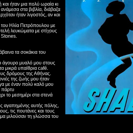
 και ήταν μια πολύ ωραία κι
ανάμεσα στα βιβλία, διάβαζα
ερχόταν ήταν λιγοστός, αν και
α του Ηλία Πετρόπουλου με
λυτελή λευκώματα με στίχους
Stones
.
άβαινα τα σοκάκια του
ο άγουρο μυαλό μου στους
τα μικρά υπαίθρια
caf
é.
υς δρόμους της Αθήνας.
νιές της ζωής μου ήταν
γα με έναν πολύ καλό μου
ο πάρτυ
ρι το μεσημέρι στα στενά
ης αγαπημένης αυτής πόλης,
ους, τις πουτάνες και τους
μα μιλούσαν τη γλώσσα του