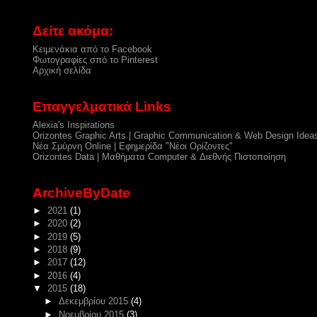
Δείτε ακόμα:
Κειμενάκια από το Facebook
Φωτογραφίες σπό το Pinterest
Αρχική σελίδα
Επαγγελματικά Links
Alexia's Inspirations
Orizontes Graphic Arts | Graphic Communication & Web Design Idea
Νέα Σμύρνη Online | Εφημερίδα "Νέοι Ορίζοντες"
Orizontes Data | Μαθήματα Computer & Διεθνής Πιστοποίηση
ArchiveByDate
►
2021
(1)
►
2020
(2)
►
2019
(5)
►
2018
(9)
►
2017
(12)
►
2016
(4)
▼
2015
(18)
►
Δεκεμβρίου 2015
(4)
►
Νοεμβρίου 2015
(3)