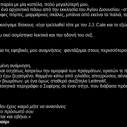
α παρέα με μία κοπέλα, πολύ μεγαλύτερή μου,
ε ένα αρχοντικό πάνω από την εκκλησία του Αγίου Διονυσίου –σ
ες πόρτες, μαρμάρινες σκάλες, μπάνια από εκείνα τα παλιά, τα
κούγαμε δίσκους -είχα τρελλαθεί τότε με τον
J
.
J
.
Cale
και το εξώ
κεί οσμίστηκα λεκτικά και την ηδονή του σεξ.
α τις εφηβικές μου αναμνήσεις· φαντάζομαι στους περισσότερου
ιμένη ανάμνηση,
 και εσχάτως λατρεύω την ομορφιά των πραγμάτων, ορατών τε 
το έχω ξεχασμένο, θαμμένο κάτω από χιλιάδες αποχρώσεις αέν
βιωμάτων, με ένα όμως σταθερό ανεξίτηλο Leitmotif,
οιητικά περιγράφει ο Σεφέρης σε έναν στίχο, που διάβασα πρό
εν έχεις καιρό μήτε να ανασάνεις
στο πρόσωπό σου
αι και σβήνει.»
καίρι