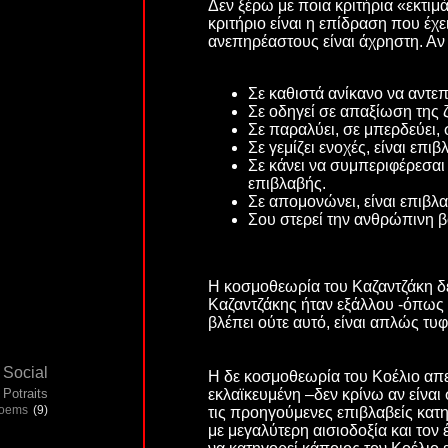
Δεν ξέρω με ποια κριτήρια «εκτιμ
κριτήριο είναι η επίδραση που έχ
ανεπηρέαστους είναι άχρηστη. Αν
Σε καθιστά ανίκανο να αντεπ
Σε οδηγεί σε απαξίωση της ζ
Σε παραλύει, σε μπερδεύει, σ
Σε γεμίζει ενοχές, είναι επιβ
Σε κάνει να συμπεριφέρεσαι
επιβλαβής.
Σε απομονώνει, είναι επιβλα
Σου στερεί την ανθρώπινη β
Η κοσμοθεωρία του Καζαντζάκη δεν
Καζαντζάκης ήταν εξάλλου -όπως 
βλέπει ούτε αυτό, είναι απλώς τυφ
Social
Η δε κοσμοθεωρία του Κοέλιο απευ
εκλαϊκευμένη –δεν κρίνω αν είναι
Potraits
poems
(9)
τις προηγούμενες επιβλαβείς κατηγ
με μεγαλύτερη αισιοδοξία και τον