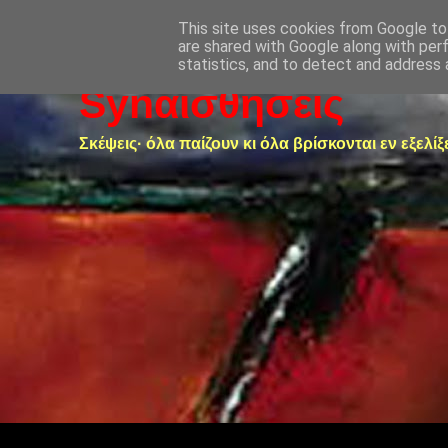
This site uses cookies from Google to 
are shared with Google along with per
statistics, and to detect and address 
Synαισθήσεις
Σκέψεις· όλα παίζουν κι όλα βρίσκονται εν εξελίξ