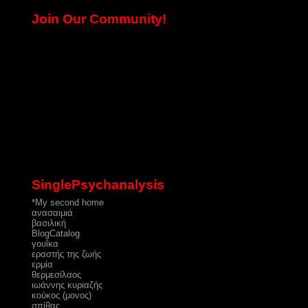
Join Our Community!
SinglePsychanalysis
*My second home
ανασαιμιά
βασιλική
ΒlogCatalog
γουΐκα
εραστής της ζωής
ερμία
θερμεσίλαος
ιωάννης κυριαζής
κούκος (μονος)
σπίθας