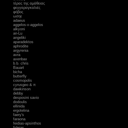
τέρας της αμάθειας
φεγγαραγκαλιές
φόβος
ωσηε
adaeus
aggelos-x-aggelos
alkyoni
an-Lu
angeliki
aparadektos
aphrodite
argyrenia
avra
axenbax
b.b. chris
Bauart
bicha
butterfly
cosmopolis
cyrusgeo & π
dawkinson
debby
desposini savio
dodoulis
ellinida
ergotelina
faery's
faraona
feidias-apsinthos
fideias