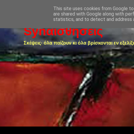
This site uses cookies from Google to 
are shared with Google along with per
statistics, and to detect and address 
Synαισθήσεις
Σκέψεις· όλα παίζουν κι όλα βρίσκονται εν εξελίξ