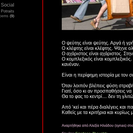
Social
Potraits
poems
(9)
Ο ψεύτης είναι ψεύτης. Αργά ή γρ
Ο κλέφτης είναι κλέφτης. Ψάχνε ο
Ο αχάριστος είναι αχάριστος. Στη
Ο κομπλεξικός είναι κομπλεξικός.
κανέναν.
Είναι η περίφημη ιστορία με τον 
Όταν λοιπόν βλέπεις φύση στραβή
Γιατί, όσο κι αν προσπαθήσεις να 
Θα το φας το κεντρί… δεν τη γλιτώ
Από ‘κεί και πέρα διαλέγεις και π
Καθείς με τα κριτήρια και κυρίως 
Αναρτήθηκε από Αλεξία Ηλιάδου (synas)
στι