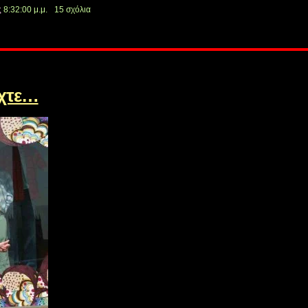
ς
8:32:00 μ.μ.
15 σχόλια
έχτε…