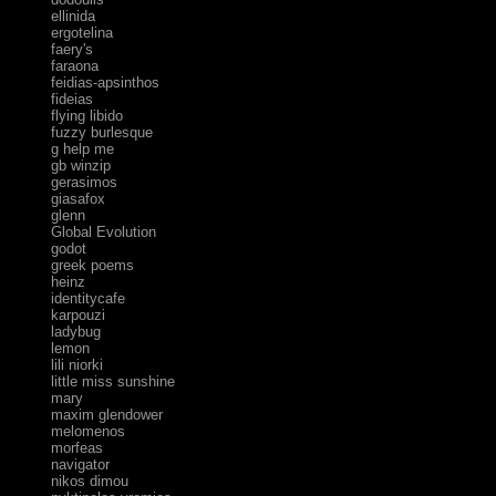
ellinida
ergotelina
faery's
faraona
feidias-apsinthos
fideias
flying libido
fuzzy burlesque
g help me
gb winzip
gerasimos
giasafox
glenn
Global Evolution
godot
greek poems
heinz
identitycafe
karpouzi
ladybug
lemon
lili niorki
little miss sunshine
mary
maxim glendower
melomenos
morfeas
navigator
nikos dimou