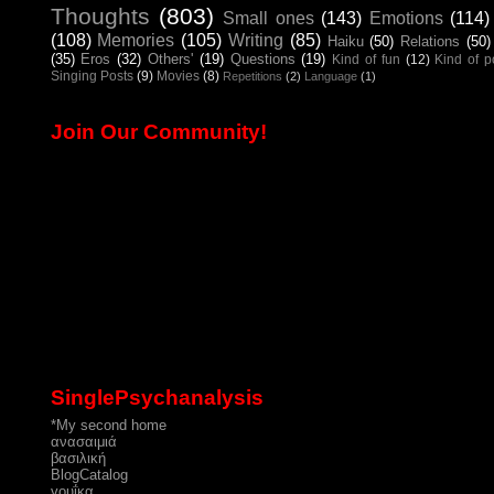
Thoughts
(803)
Small ones
(143)
Emotions
(114)
(108)
Memories
(105)
Writing
(85)
Haiku
(50)
Relations
(50)
(35)
Eros
(32)
Others'
(19)
Questions
(19)
Kind of fun
(12)
Kind of 
Singing Posts
(9)
Movies
(8)
Repetitions
(2)
Language
(1)
Join Our Community!
SinglePsychanalysis
*My second home
ανασαιμιά
βασιλική
ΒlogCatalog
γουΐκα