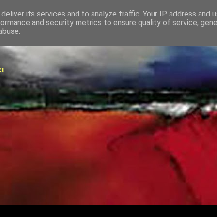
deliver its services and to analyze traffic. Your IP address and 
formance and security metrics to ensure quality of service, gen
abuse.
ει