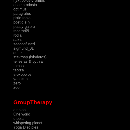
nyktipolos-vromios
onomatodosia
optimus
paragrafos
pixie-rania
poetic sin
pussy galore
reactor69
rodia
sakis
seaconfused
sigmund_01
sofi-k
stavrosp (isisdoros)
teiresias & pythia
thrass
tzotza
vroxopoios
yannis h
zero
zoe
GroupTherapy
e-saloni
One world
utopia
whispering planet
Yoga Disciples