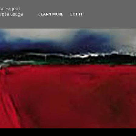
user-agent
erate usage
LEARN MORE
GOT IT