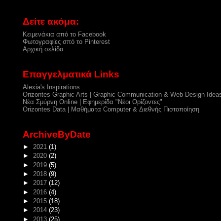
Δείτε ακόμα:
Κειμενάκια από το Facebook
Φωτογραφίες σπό το Pinterest
Αρχική σελίδα
Επαγγελματικά Links
Alexia's Inspirations
Orizontes Graphic Arts | Graphic Communication & Web Design Idea
Νέα Σμύρνη Online | Εφημερίδα "Νέοι Ορίζοντες"
Orizontes Data | Μαθήματα Computer & Διεθνής Πιστοποίηση
ArchiveByDate
►
2021
(1)
►
2020
(2)
►
2019
(5)
►
2018
(9)
►
2017
(12)
►
2016
(4)
►
2015
(18)
►
2014
(23)
►
2013
(25)