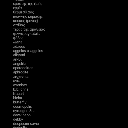
εραστής της ζωής
ερμία
θερμεσίλαος
ιωάννης κυριαζής
κούκος (μονος)
σπίθας
τέρας της αμάθειας
φεγγαραγκαλιές
φόβος
ωσηε
adaeus
aggelos-x-aggelos
alkyoni
an-Lu
angeliki
aparadektos
aphrodite
argyrenia
avra
axenbax
b.b. chris
Bauart
bicha
butterfly
cosmopolis
cyrusgeo & π
dawkinson
debby
desposini savio
dodoulis