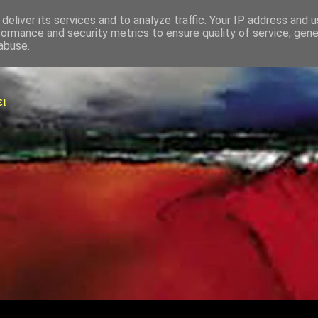
deliver its services and to analyze traffic. Your IP address and 
formance and security metrics to ensure quality of service, gen
abuse.
ει