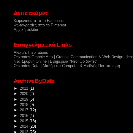
Δείτε ακόμα:
Κειμενάκια από το Facebook
Φωτογραφίες σπό το Pinterest
Αρχική σελίδα
Επαγγελματικά Links
Alexia's Inspirations
Orizontes Graphic Arts | Graphic Communication & Web Design Idea
Νέα Σμύρνη Online | Εφημερίδα "Νέοι Ορίζοντες"
Orizontes Data | Μαθήματα Computer & Διεθνής Πιστοποίηση
ArchiveByDate
►
2021
(1)
►
2020
(2)
►
2019
(5)
►
2018
(9)
►
2017
(12)
►
2016
(4)
►
2015
(18)
►
2014
(23)
►
2013
(25)