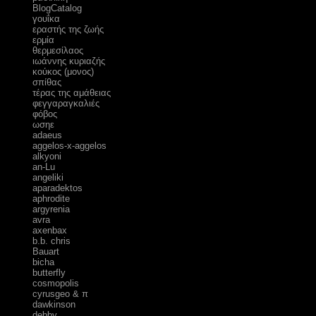
ΒlogCatalog
γουΐκα
εραστής της ζωής
ερμία
θερμεσίλαος
ιωάννης κυριαζής
κούκος (μονος)
σπίθας
τέρας της αμάθειας
φεγγαραγκαλιές
φόβος
ωσηε
adaeus
aggelos-x-aggelos
alkyoni
an-Lu
angeliki
aparadektos
aphrodite
argyrenia
avra
axenbax
b.b. chris
Bauart
bicha
butterfly
cosmopolis
cyrusgeo & π
dawkinson
debby