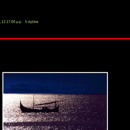
ς
12:17:00 μ.μ.
5 σχόλια