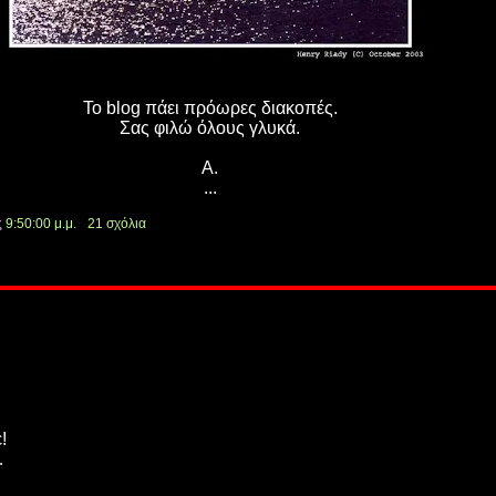
Το blog πάει πρόωρες διακοπές.
Σας φιλώ όλους γλυκά.
Α.
...
ς
9:50:00 μ.μ.
21 σχόλια
!
…