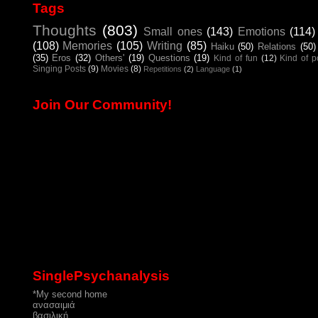
Tags
Thoughts
(803)
Small ones
(143)
Emotions
(114)
(108)
Memories
(105)
Writing
(85)
Haiku
(50)
Relations
(50)
(35)
Eros
(32)
Others'
(19)
Questions
(19)
Kind of fun
(12)
Kind of 
Singing Posts
(9)
Movies
(8)
Repetitions
(2)
Language
(1)
Join Our Community!
SinglePsychanalysis
*My second home
ανασαιμιά
βασιλική