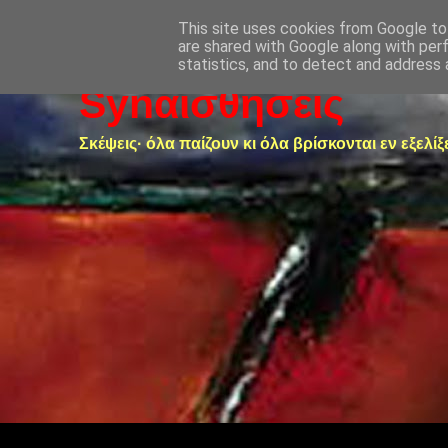
This site uses cookies from Google to 
are shared with Google along with per
statistics, and to detect and address 
Synαισθήσεις
Σκέψεις· όλα παίζουν κι όλα βρίσκονται εν εξελίξ