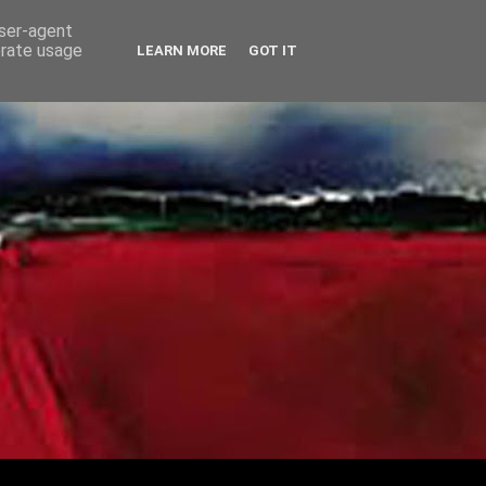
user-agent
erate usage
LEARN MORE
GOT IT