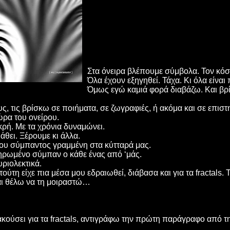
Στα όνειρα βλέπουμε σύμβολα. Τον κό
Όλα έχουν εξηγηθεί. Τάχα. Κι όλα είναι
Όμως εγώ καμιά φορά διαβάζω. Και βρί
, τις βρίσκω σε ποιήματα, σε ζωγραφιές, ή ακόμα και σε επιστ
ώρα του ονείρου.
κρή. Με τα χρόνια δυναμώνει.
θει. Ξέρουμε κι άλλα.
ου σύμπαντος γραμμένη στα κύτταρά μας.
ληρωμένο σύμπαν ο κάθε ένας από ‘μάς.
υριολεκτικά.
ούτη είχε πια μέσα μου εδραιωθεί, διάβασα και για τα fractals.
και θέλω να τη μοιραστώ…
νακούσει για τα fractals, αντιγράφω την πρώτη παράγραφο από τ