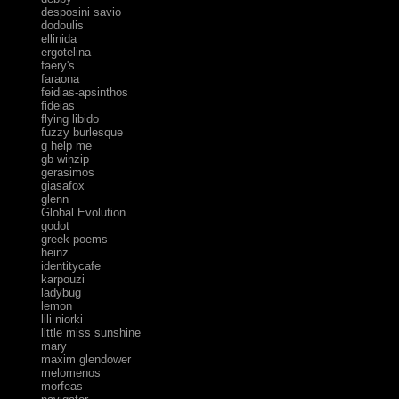
desposini savio
dodoulis
ellinida
ergotelina
faery's
faraona
feidias-apsinthos
fideias
flying libido
fuzzy burlesque
g help me
gb winzip
gerasimos
giasafox
glenn
Global Evolution
godot
greek poems
heinz
identitycafe
karpouzi
ladybug
lemon
lili niorki
little miss sunshine
mary
maxim glendower
melomenos
morfeas