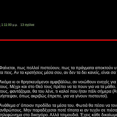
ς
1:11:00 μ.μ.
13 σχόλια
Φαίνεται, πως πολλοί πιστεύουν, πως τα πράγματα αποκτούν 
τα πεις. Αν τα κρατήσεις μέσα σου, αν δεν τα δει κανείς, είναι σ
Ακόμα κι οι θρησκευόμενοι αμφιβάλλω, αν νοιώθουν ενοχές για
τους. Μέχρι και στο Θεό τους πρέπει να τα πουν για να τα μάθει
τους, φαντάζομαι, θα του λένε, τι καλοί που ήταν πάλι σήμερα (Άντ
νήστεψαν, όπως ακριβώς έπρεπε, για να γίνουν πιστευτοί).
Ανάθεμα σ’ όποιον προδίδει τα μέσα του. Φωτιά θα πέσει να το
ανθρώπους. Μην παραδέχεσαι ποτέ τίποτα κι αν τυχόν σε πιέσου
τηλεφώνημα στο δικηγόρο. Αλλά τσιμουδιά. Έχεις κάθε δικαίωμ