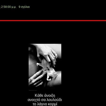
ς
2:58:00 μ.μ.
9 σχόλια
Κάθε άνοιξη
ανοιχτό σα λουλούδι
το λάγνο κορμί