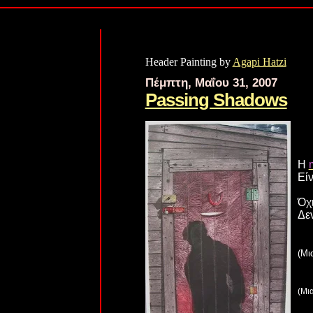
Header Painting by
Agapi Hatzi
Πέμπτη, Μαΐου 31, 2007
Passing Shadows
Η
Εί
Όχι
Δεν
(Μι
(Μια