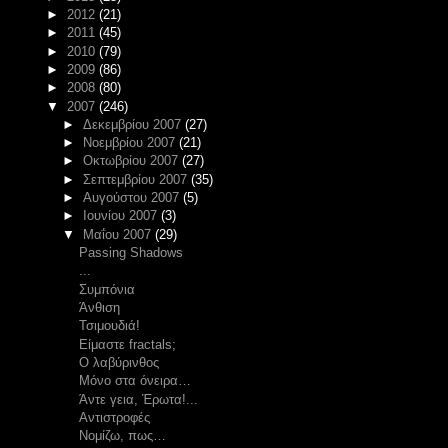
►
2012
(21)
►
2011
(45)
►
2010
(79)
►
2009
(86)
►
2008
(80)
▼
2007
(246)
►
Δεκεμβρίου 2007
(27)
►
Νοεμβρίου 2007
(21)
►
Οκτωβρίου 2007
(27)
►
Σεπτεμβρίου 2007
(35)
►
Αυγούστου 2007
(5)
►
Ιουνίου 2007
(3)
▼
Μαΐου 2007
(29)
Passing Shadows
...
Συμπόνια
Άνθιση
Τσιμουδιά!
Είμαστε fractals;
Ο λαβύρινθος
Μόνο στα όνειρα…
Άντε γεια, Έρωτα!...
Αντιστροφές
Νομίζω, πως…