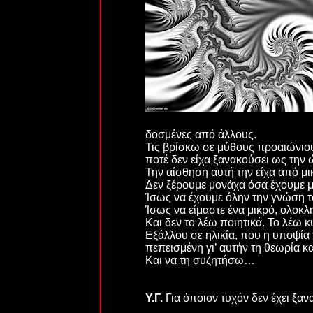
δοσμένες από άλλους.
Τις βρίσκω σε μύθους προαιώνιους
ποτέ δεν είχα ξανακούσει ως την 
Την αίσθηση αυτή την είχα από μι
Δεν ξέρουμε μονάχα όσα έχουμε μά
Ίσως να έχουμε όλην την γνώση τ
Ίσως να είμαστε ένα μικρό, ολοκ
Και δεν το λέω ποιητικά. Το λέω κ
Εξάλλου σε ηλικία, που η υποψία τ
πεπεισμένη γι’ αυτήν τη θεωρία 
Και να τη συζητήσω…
Υ.Γ.
Για όποιον τυχόν δεν έχει ξα