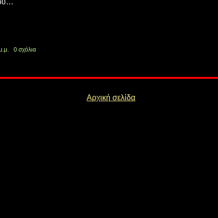
ου…
μ.μ.
0 σχόλια
Αρχική σελίδα