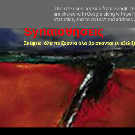
This site uses cookies from Google to 
are shared with Google along with per
statistics, and to detect and address 
Synαισθήσεις
Σκέψεις· όλα παίζουν κι όλα βρίσκονται εν εξελίξ