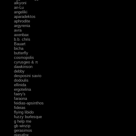
alkyoni
an-Lu
angeliki
aparadektos
aphrodite
argyrenia
avra
axenbax
b.b. chris
Bauart
bicha
butterfly
cosmopolis
cyrusgeo & π
dawkinson
debby
desposini savio
dodoulis
ellinida
ergotelina
faery's
faraona
feidias-apsinthos
fideias
flying libido
fuzzy burlesque
g help me
gb winzip
gerasimos
giasafox