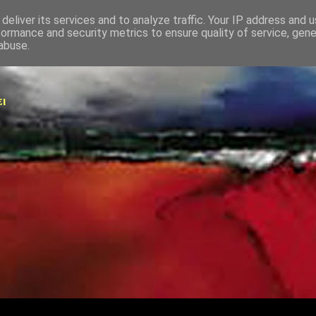
deliver its services and to analyze traffic. Your IP address and 
formance and security metrics to ensure quality of service, gen
abuse.
ει