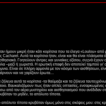
αν ήμουν μικρή ήταν κάτι κορίτσια που τα έλεγα «
Loulou
» από 
ης
Cacharel
. Αυτά τα κορίτσια ήταν, είναι και θα είναι πλάσματ
σθησιακά. Γοητεύουν άντρες και γυναίκες εξίσου, συχνά έχουν σ
λα –μαζί ή χωριστά. Η ερωτική επαφή δεν αποτελεί ταμπού γι’ α
ύμνια. Είναι σε πλήρη αρμονία με τον κόσμο των αισθήσεων, είν
αίρνουν και να χαρίζουν έρωτα…
 ζήλευα αυτά τα κορίτσια -τα θαύμαζα και τα ζήλευα ταυτοχρόνως
έτοιο. Βαυκαλιζόμουν πως ήταν απλές οπτασίες, ενσαρκωμένες
ίσω από τον αέρα μυστηρίου και αισθησιασμού που ανέδιδαν σ
υβόταν το μηδέν, το απόλυτο τίποτα.
 απόλυτο τίποτα κρυβόταν όμως μόνο στις σκέψεις μου: στις κρί