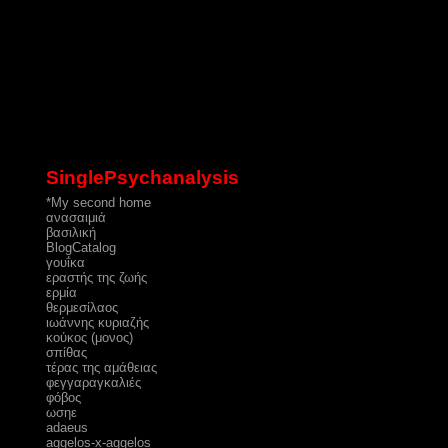
SinglePsychanalysis
*My second home
ανασαιμιά
βασιλική
ΒlogCatalog
γουΐκα
εραστής της ζωής
ερμία
θερμεσίλαος
ιωάννης κυριαζής
κούκος (μονος)
σπίθας
τέρας της αμάθειας
φεγγαραγκαλιές
φόβος
ωσηε
adaeus
aggelos-x-aggelos