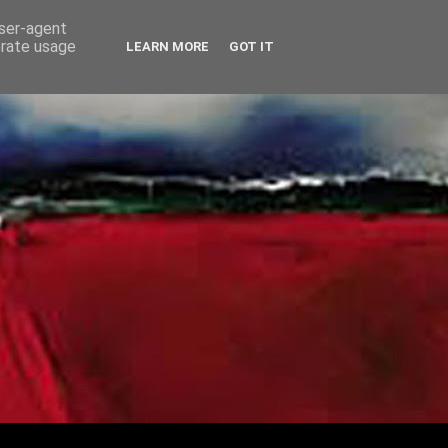
user-agent
erate usage
LEARN MORE
GOT IT