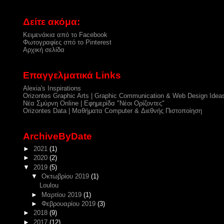
Δείτε ακόμα:
Κειμενάκια από το Facebook
Φωτογραφίες σπό το Pinterest
Αρχική σελίδα
Επαγγελματικά Links
Alexia's Inspirations
Orizontes Graphic Arts | Graphic Communication & Web Design Idea
Νέα Σμύρνη Online | Εφημερίδα "Νέοι Ορίζοντες"
Orizontes Data | Μαθήματα Computer & Διεθνής Πιστοποίηση
ArchiveByDate
►
2021
(1)
►
2020
(2)
▼
2019
(5)
▼
Οκτωβρίου 2019
(1)
Loulou
►
Μαρτίου 2019
(1)
►
Φεβρουαρίου 2019
(3)
►
2018
(9)
►
2017
(12)