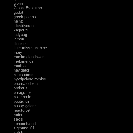
glenn
Global Evolution
godot
greek poems
heinz
identitycafe
karpouzi
ladybug
lemon
lili niorki
little miss sunshine
mary
maxim glendower
melomenos
morfeas
navigator
nikos dimou
nyktipolos-vromios
onomatodosia
optimus
paragrafos
pixie-rania
poetic sin
pussy galore
reactor69
rodia
sakis
seaconfused
sigmund_01
sofi-k