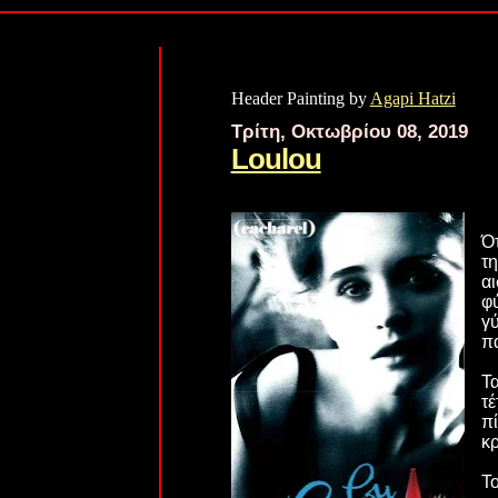
Header Painting by
Agapi Hatzi
Τρίτη, Οκτωβρίου 08, 2019
Loulou
Ότ
τ
αι
φύ
γ
π
Τα
τ
π
κρ
Το