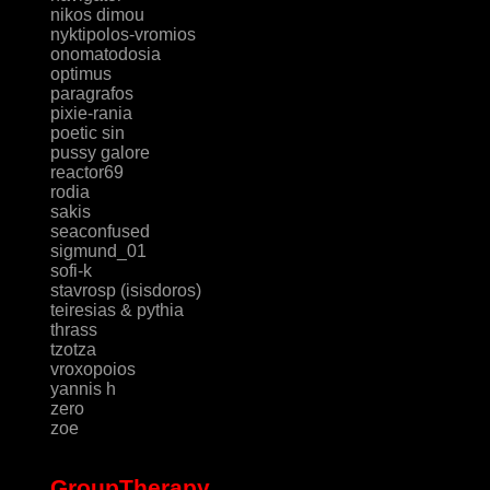
nikos dimou
nyktipolos-vromios
onomatodosia
optimus
paragrafos
pixie-rania
poetic sin
pussy galore
reactor69
rodia
sakis
seaconfused
sigmund_01
sofi-k
stavrosp (isisdoros)
teiresias & pythia
thrass
tzotza
vroxopoios
yannis h
zero
zoe
GroupTherapy