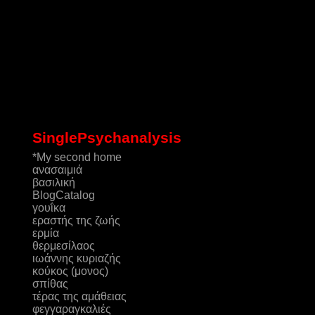
SinglePsychanalysis
*My second home
ανασαιμιά
βασιλική
ΒlogCatalog
γουΐκα
εραστής της ζωής
ερμία
θερμεσίλαος
ιωάννης κυριαζής
κούκος (μονος)
σπίθας
τέρας της αμάθειας
φεγγαραγκαλιές