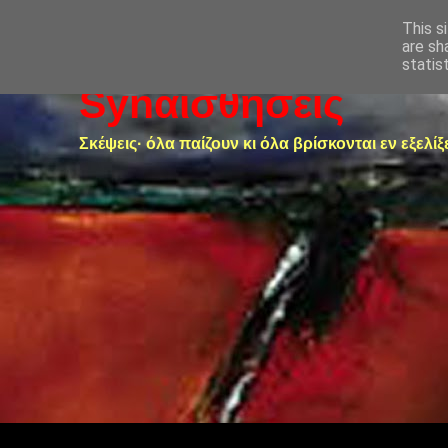
This s
are sh
statis
Synαισθήσεις
Σκέψεις· όλα παίζουν κι όλα βρίσκονται εν εξελίξ