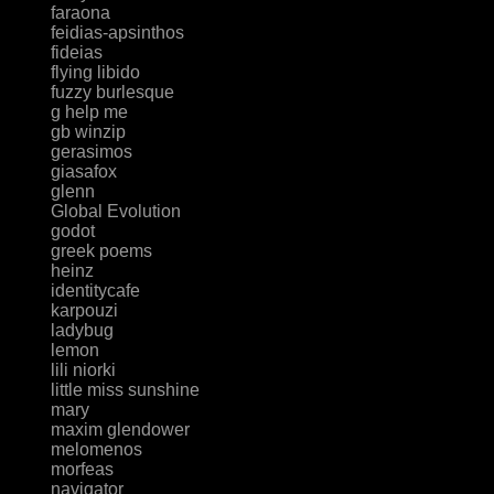
faraona
feidias-apsinthos
fideias
flying libido
fuzzy burlesque
g help me
gb winzip
gerasimos
giasafox
glenn
Global Evolution
godot
greek poems
heinz
identitycafe
karpouzi
ladybug
lemon
lili niorki
little miss sunshine
mary
maxim glendower
melomenos
morfeas
navigator