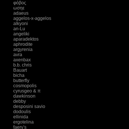
φόβος
ωσηε
adaeus
aggelos-x-aggelos
alkyoni
an-Lu
angeliki
aparadektos
aphrodite
argyrenia
avra
axenbax
b.b. chris
Bauart
bicha
butterfly
cosmopolis
cyrusgeo & π
dawkinson
debby
desposini savio
dodoulis
ellinida
ergotelina
faery's