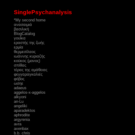
SinglePsychanalysis
*My second home
ανασαιμιά
βασιλική
ΒlogCatalog
γουΐκα
εραστής της ζωής
ερμία
θερμεσίλαος
ιωάννης κυριαζής
κούκος (μονος)
σπίθας
τέρας της αμάθειας
φεγγαραγκαλιές
φόβος
ωσηε
adaeus
aggelos-x-aggelos
alkyoni
an-Lu
angeliki
aparadektos
aphrodite
argyrenia
avra
axenbax
b.b. chris