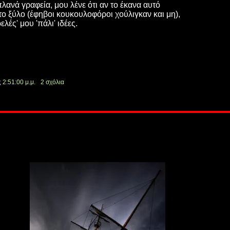
λανά γραφεία, μου λένε ότι αν το έκανα αυτό
ο ξύλο (έφηβοι κουκουλοφόροι χούλιγκαν και μη),
ρελές' μου 'πάλι' ιδέες.
ς
2:51:00 μ.μ.
2 σχόλια