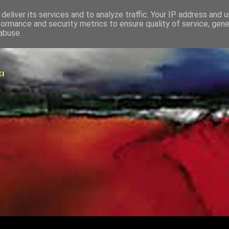
deliver its services and to analyze traffic. Your IP address and 
formance and security metrics to ensure quality of service, gen
abuse.
ει