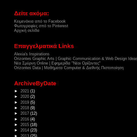
Δείτε ακόμα:
Κειμενάκια από το Facebook
Φωτογραφίες σπό το Pinterest
Αρχική σελίδα
Επαγγελματικά Links
Alexia's Inspirations
Orizontes Graphic Arts | Graphic Communication & Web Design Idea
Νέα Σμύρνη Online | Εφημερίδα "Νέοι Ορίζοντες"
Orizontes Data | Μαθήματα Computer & Διεθνής Πιστοποίηση
ArchiveByDate
►
2021
(1)
►
2020
(2)
►
2019
(5)
►
2018
(9)
►
2017
(12)
►
2016
(4)
►
2015
(18)
►
2014
(23)
►
2013
(25)