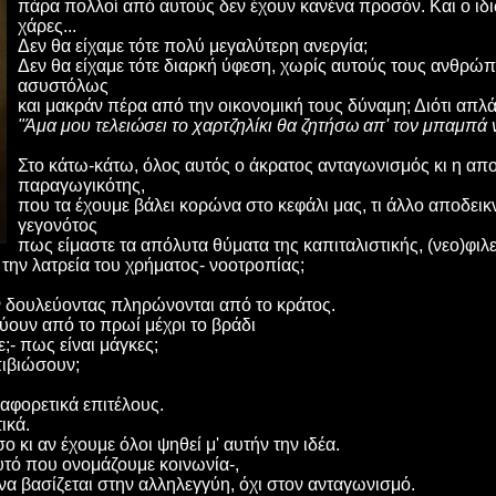
πάρα πολλοί από αυτούς δεν έχουν κανένα προσόν. Και ο ιδι
χάρες...
Δεν θα είχαμε τότε πολύ μεγαλύτερη ανεργία;
Δεν θα είχαμε τότε διαρκή ύφεση, χωρίς αυτούς τους ανθρ
ασυστόλως
και μακράν πέρα από την οικονομική τους δύναμη; Διότι απλά 
"Άμα μου τελειώσει το χαρτζηλίκι θα ζητήσω απ' τον μπαμπά ν
Στο κάτω-κάτω, όλος αυτός ο άκρατος ανταγωνισμός κι η απο
παραγωγικότης,
που τα έχουμε βάλει κορώνα στο κεφάλι μας, τι άλλο αποδεικ
γεγονότος
πως είμαστε τα απόλυτα θύματα της καπιταλιστικής, (νεο)φιλ
την λατρεία του χρήματος- νοοτροπίας;
ην δουλεύοντας πληρώνονται από το κράτος.
ύουν από το πρωί μέχρι το βράδι
;- πως είναι μάγκες;
πιβιώσουν;
αφορετικά επιτέλους.
ικά.
ο κι αν έχουμε όλοι ψηθεί μ' αυτήν την ιδέα.
υτό που ονομάζουμε κοινωνία-,
να βασίζεται στην αλληλεγγύη, όχι στον ανταγωνισμό.