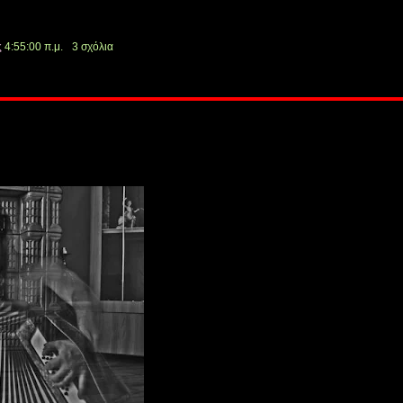
ς
4:55:00 π.μ.
3 σχόλια