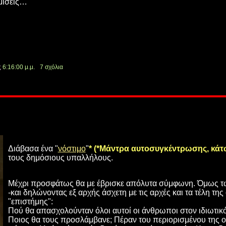
θμίσεις…
ς
6:16:00 μ.μ.
7 σχόλια
Διάβασα ένα
"
νόστιμο
"
* (*Μάντρα αυτοσυγκέντρωσης, κά
τους δημόσιους υπαλλήλους.
Μέχρι προσφάτως θα με έβρισκε απόλυτα σύμφωνη. Όμως τ
-και δηλώνοντας εξ αρχής άσχετη με τις αρχές και τα τέλη της
"επιστήμης":
Πού θα απασχολούνταν όλοι αυτοί οι άνθρωποι στον ιδιωτικό
Ποιος θα τους προσλάμβανε; Πέραν του περιορισμένου της οι