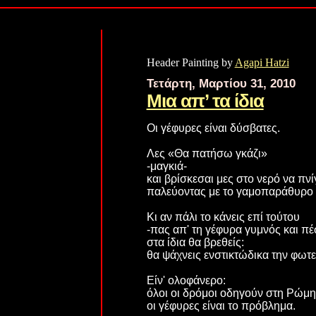
Header Painting by
Agapi Hatzi
Τετάρτη, Μαρτίου 31, 2010
Μια απ’ τα ίδια
Οι γέφυρες είναι δύσβατες.
Λες «Θα πατήσω γκάζι»
-μαγκιά-
και βρίσκεσαι μες στο νερό να πνί
παλεύοντας με το γαμοπαράθυρο 
Κι αν πάλι το κάνεις επί τούτου
-πας απ' τη γέφυρα γυμνός και πέ
στα ίδια θα βρεθείς:
θα ψάχνεις ενστικτώδικα την φωτε
Είν' ολοφάνερο:
όλοι οι δρόμοι οδηγούν στη Ρώμη
οι γέφυρες είναι το πρόβλημα.