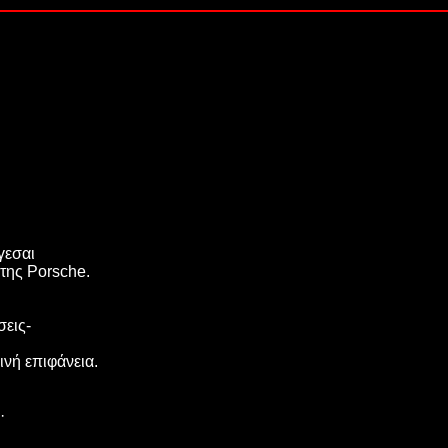
γεσαι
της Porsche.
σεις-
ινή επιφάνεια.
·