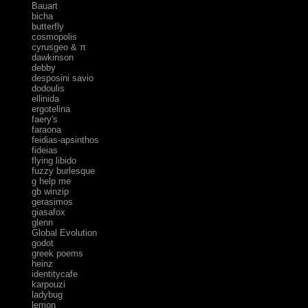
Bauart
bicha
butterfly
cosmopolis
cyrusgeo & π
dawkinson
debby
desposini savio
dodoulis
ellinida
ergotelina
faery's
faraona
feidias-apsinthos
fideias
flying libido
fuzzy burlesque
g help me
gb winzip
gerasimos
giasafox
glenn
Global Evolution
godot
greek poems
heinz
identitycafe
karpouzi
ladybug
lemon