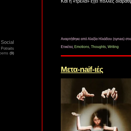
Και η «τρέλα» έχει πολλές διαβα
Αναρτήθηκε από Αλεξία Ηλιάδου (synas)
στι
Social
Ετικέτες
Emotions
,
Thoughts
,
Writing
Potraits
poems
(9)
Μετα-naif-ιές