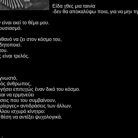
Είδα χθες μια ταινία
-δεν θα αποκαλύψω ποια, για να μην τ
ίναι εκεί το θέμα μου.
ουσιασμό.
θανό να ζει στον κόσμο του,
δητοποιεί.
του.
είναι τρελός.
 γνωστό,
ικός άνθρωπος,
γήσει επιτυχώς έναν δικό του κόσμο.
και να ερμηνεύει
άσεις που του συμβαίνουν,
ερίεργες» αντιδράσεις των άλλων.
λου ισχυρό κίνητρο:
ε θέση να αντέξει ψυχολογικά.