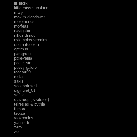
lili niorki
little miss sunshine
mary
maxim glendower
melomenos
morfeas
navigator
nikos dimou
nyktipolos-vromios
onomatodosia
optimus
paragrafos
pixie-rania
poetic sin
pussy galore
reactor69
rodia
sakis
seaconfused
sigmund_01
sofi-k
stavrosp (isisdoros)
teiresias & pythia
thrass
tzotza
vroxopoios
yannis h
zero
zoe