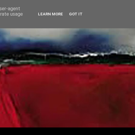
user-agent
erate usage
LEARN MORE
GOT IT