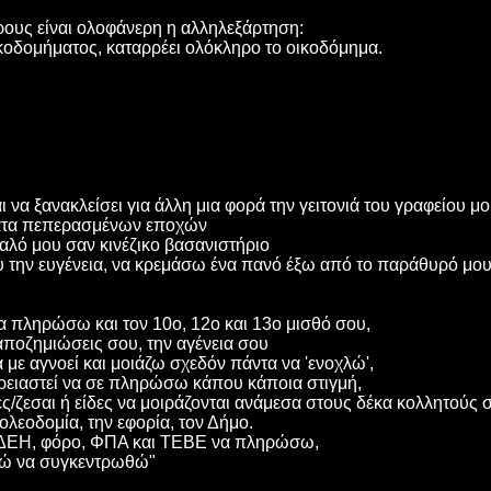
όρους είναι ολοφάνερη η αλληλεξάρτηση:
ικοδομήματος, καταρρέει ολόκληρο το οικοδόμημα.
 να ξανακλείσει για άλλη μια φορά την γειτονιά του γραφείου μ
ατα πεπερασμένων εποχών
αλό μου σαν κινέζικο βασανιστήριο
υ την ευγένεια, να κρεμάσω ένα πανό έξω από το παράθυρό μου 
 πληρώσω και τον 10ο, 12ο και 13ο μισθό σου,
 αποζημιώσεις σου, την αγένεια σου
με αγνοεί και μοιάζω σχεδόν πάντα να 'ενοχλώ',
ρειαστεί να σε πληρώσω κάπου κάποια στιγμή,
ς/ζεσαι ή είδες να μοιράζονται ανάμεσα στους δέκα κολλητούς 
ολεοδομία, την εφορία, τον Δήμο.
ω ΔΕΗ, φόρο, ΦΠΑ και ΤΕΒΕ να πληρώσω,
αθώ να συγκεντρωθώ"