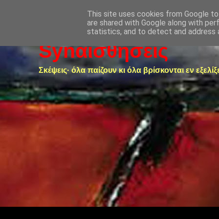
This site uses cookies from Google to 
are shared with Google along with per
statistics, and to detect and address 
Synαισθήσεις
Σκέψεις· όλα παίζουν κι όλα βρίσκονται εν εξελίξ