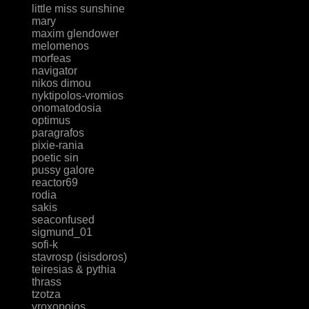
little miss sunshine
mary
maxim glendower
melomenos
morfeas
navigator
nikos dimou
nyktipolos-vromios
onomatodosia
optimus
paragrafos
pixie-rania
poetic sin
pussy galore
reactor69
rodia
sakis
seaconfused
sigmund_01
sofi-k
stavrosp (isisdoros)
teiresias & pythia
thrass
tzotza
vroxopoios