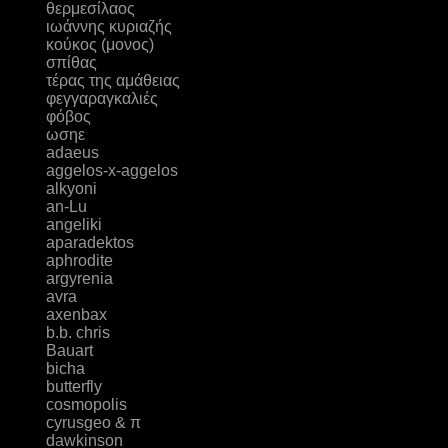
θερμεσίλαος
ιωάννης κυριαζής
κούκος (μονος)
σπίθας
τέρας της αμάθειας
φεγγαραγκαλιές
φόβος
ωσηε
adaeus
aggelos-x-aggelos
alkyoni
an-Lu
angeliki
aparadektos
aphrodite
argyrenia
avra
axenbax
b.b. chris
Bauart
bicha
butterfly
cosmopolis
cyrusgeo & π
dawkinson