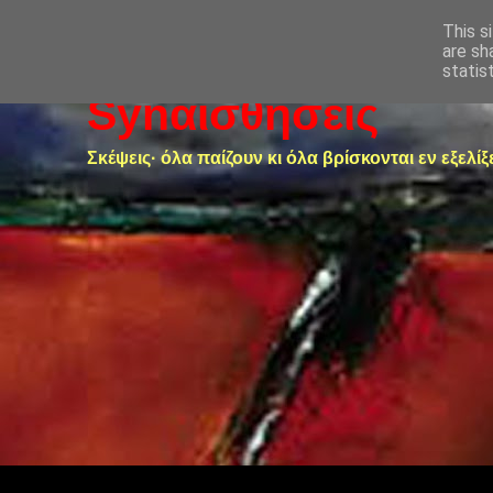
This s
are sh
statis
Synαισθήσεις
Σκέψεις· όλα παίζουν κι όλα βρίσκονται εν εξελίξ