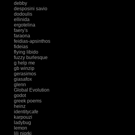
debby
desposini savio
dodoulis
ellinida
ergotelina
faery's
faraona
feidias-apsinthos
fideias
flying libido
fuzzy burlesque
g help me
gb winzip
gerasimos
giasafox
glenn
Global Evolution
godot
greek poems
heinz
identitycafe
karpouzi
ladybug
lemon
lili niorki