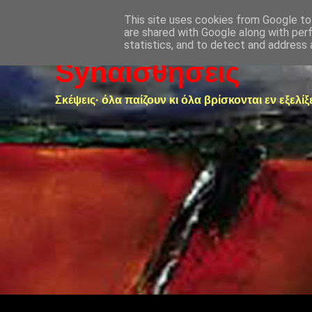
This site uses cookies from Google to 
are shared with Google along with per
statistics, and to detect and address 
Synαισθήσεις
Σκέψεις· όλα παίζουν κι όλα βρίσκονται εν εξελίξ