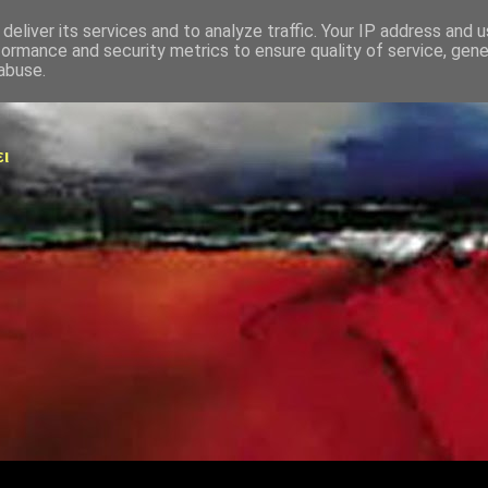
deliver its services and to analyze traffic. Your IP address and 
formance and security metrics to ensure quality of service, gen
abuse.
ει