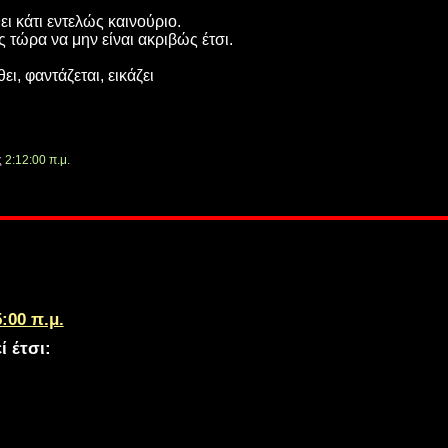
ι κάτι εντελώς καινούριο.
ς τώρα να μην είναι ακριβώς έτσι.
ει, φαντάζεται, εικάζει
ς
2:12:00 π.μ.
:00 π.μ.
ί έτσι: