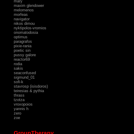
mary
maxim glendower
melomenos
morfeas
navigator
nikos dimou
nyktipolos-vromios
onomatodosia
optimus
paragrafos
pixie-rania
poetic sin
pussy galore
reactor69
rodia
sakis
seaconfused
sigmund_01
sofi-k
stavrosp (isisdoros)
teiresias & pythia
thrass
tzotza
vroxopoios
yannis h
zero
zoe
GroupTherapy