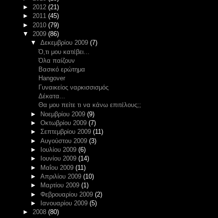
►
2012
(21)
►
2011
(45)
►
2010
(79)
▼
2009
(86)
▼
Δεκεμβρίου 2009
(7)
Ό,τι μου κατέβει...
Όλα παίζουν
Βασικό ερώτημα
Hangover
Γυναικείος ναρκισσισμός
Δέκατα...
Θα μου πείτε τι να κάνω επιτέλους;;
►
Νοεμβρίου 2009
(9)
►
Οκτωβρίου 2009
(7)
►
Σεπτεμβρίου 2009
(11)
►
Αυγούστου 2009
(3)
►
Ιουλίου 2009
(6)
►
Ιουνίου 2009
(14)
►
Μαΐου 2009
(11)
►
Απριλίου 2009
(10)
►
Μαρτίου 2009
(1)
►
Φεβρουαρίου 2009
(2)
►
Ιανουαρίου 2009
(5)
►
2008
(80)