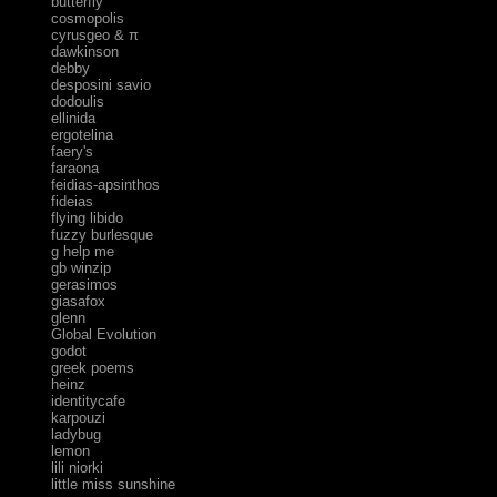
butterfly
cosmopolis
cyrusgeo & π
dawkinson
debby
desposini savio
dodoulis
ellinida
ergotelina
faery's
faraona
feidias-apsinthos
fideias
flying libido
fuzzy burlesque
g help me
gb winzip
gerasimos
giasafox
glenn
Global Evolution
godot
greek poems
heinz
identitycafe
karpouzi
ladybug
lemon
lili niorki
little miss sunshine