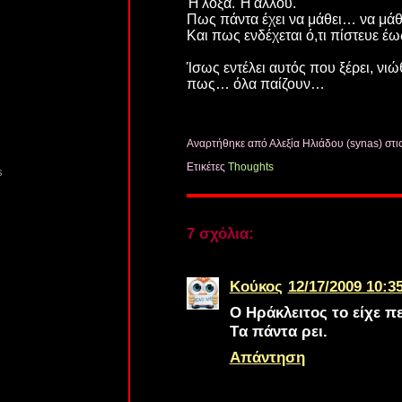
Ή λοξά. Ή αλλού.
Πως πάντα έχει να μάθει… να μάθε
Και πως ενδέχεται ό,τι πίστευε έω
Ίσως εντέλει αυτός που ξέρει, νιώθ
πως… όλα παίζουν…
Αναρτήθηκε από Αλεξία Ηλιάδου (synas)
στι
Ετικέτες
Thoughts
s
7 σχόλια:
Κούκος
12/17/2009 10:35
Ο Ηράκλειτος το είχε πε
Tα πάντα ρει.
Απάντηση