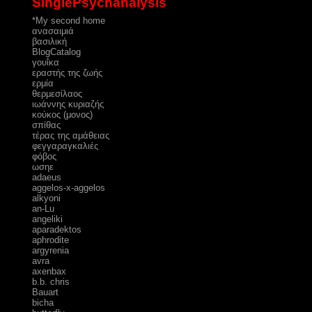
SinglePsychanalysis
*My second home
ανασαιμιά
βασιλική
ΒlogCatalog
γουΐκα
εραστής της ζωής
ερμία
θερμεσίλαος
ιωάννης κυριαζής
κούκος (μονος)
σπίθας
τέρας της αμάθειας
φεγγαραγκαλιές
φόβος
ωσηε
adaeus
aggelos-x-aggelos
alkyoni
an-Lu
angeliki
aparadektos
aphrodite
argyrenia
avra
axenbax
b.b. chris
Bauart
bicha