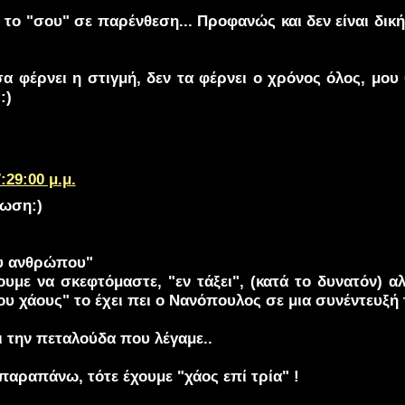
ς το "σου" σε παρένθεση... Προφανώς και δεν είναι δικ
σα φέρνει η στιγμή, δεν τα φέρνει ο χρόνος όλος, μου 
:)
:29:00 μ.μ.
ωση:)
ου ανθρώπου"
υμε να σκεφτόμαστε, "εν τάξει", (κατά το δυνατόν) αλ
υ χάους" το έχει πει ο Νανόπουλος σε μια συνέντευξή 
ι την πεταλούδα που λέγαμε..
αραπάνω, τότε έχουμε "χάος επί τρία" !