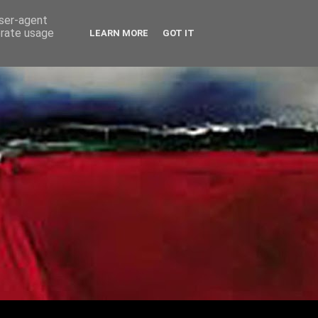
user-agent
erate usage
LEARN MORE
GOT IT