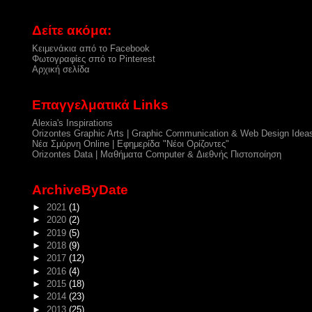
Δείτε ακόμα:
Κειμενάκια από το Facebook
Φωτογραφίες σπό το Pinterest
Αρχική σελίδα
Επαγγελματικά Links
Alexia's Inspirations
Orizontes Graphic Arts | Graphic Communication & Web Design Idea
Νέα Σμύρνη Online | Εφημερίδα "Νέοι Ορίζοντες"
Orizontes Data | Μαθήματα Computer & Διεθνής Πιστοποίηση
ArchiveByDate
►
2021
(1)
►
2020
(2)
►
2019
(5)
►
2018
(9)
►
2017
(12)
►
2016
(4)
►
2015
(18)
►
2014
(23)
►
2013
(25)