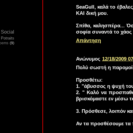
SeaGull
, καλά το έβαλε
ΚΑΙ δική μου.
Σπίθα
, καλησπέρα... Ό
σοφία συναντά το χάος 
Social
Potraits
Απάντηση
poems
(9)
Ανώνυμος
12/18/2009 07
Πολύ σωστή η παρομοί
Προσθέτω:
1. "άβυσσος η ψυχή τ
2. " Καλό να προσπαθο
βρισκόμαστε εν μέσω το
3. Πρόσθεσε, λοιπόν κα
Αν τα προσθέσουμε τα π