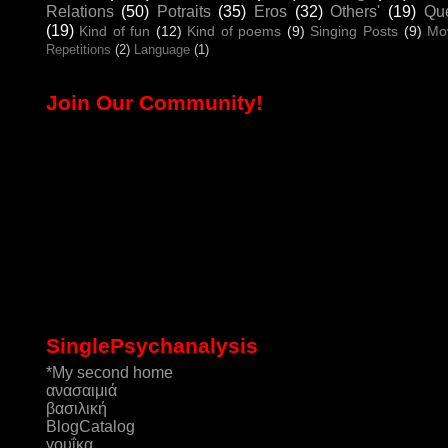
Relations
(50)
Potraits
(35)
Eros
(32)
Others'
(19)
Que
(19)
Kind of fun
(12)
Kind of poems
(9)
Singing Posts
(9)
Mo
Repetitions
(2)
Language
(1)
Join Our Community!
SinglePsychanalysis
*My second home
ανασαιμιά
βασιλική
ΒlogCatalog
γουΐκα