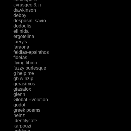
cyrusgeo & π
dawkinson
debby
desposini savio
dodoulis
ellinida
ergotelina
faery's
faraona
feidias-apsinthos
fideias
flying libido
fuzzy burlesque
g help me
gb winzip
gerasimos
giasafox
glenn
Global Evolution
godot
greek poems
heinz
identitycafe
karpouzi