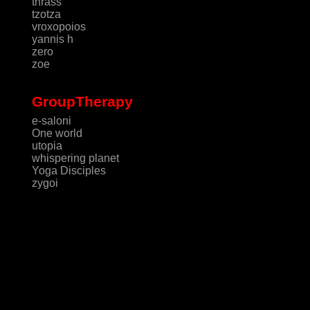
thrass
tzotza
vroxopoios
yannis h
zero
zoe
GroupTherapy
e-saloni
One world
utopia
whispering planet
Yoga Disciples
zygoi