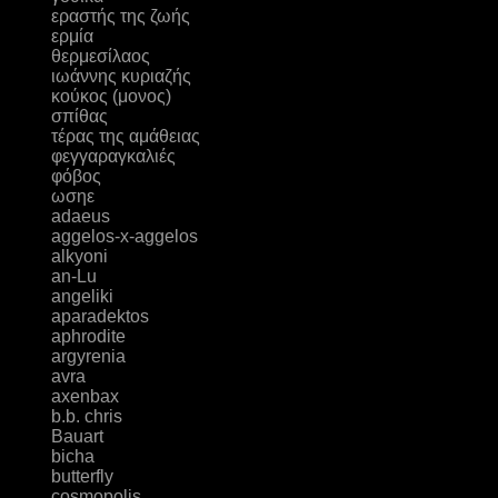
εραστής της ζωής
ερμία
θερμεσίλαος
ιωάννης κυριαζής
κούκος (μονος)
σπίθας
τέρας της αμάθειας
φεγγαραγκαλιές
φόβος
ωσηε
adaeus
aggelos-x-aggelos
alkyoni
an-Lu
angeliki
aparadektos
aphrodite
argyrenia
avra
axenbax
b.b. chris
Bauart
bicha
butterfly
cosmopolis