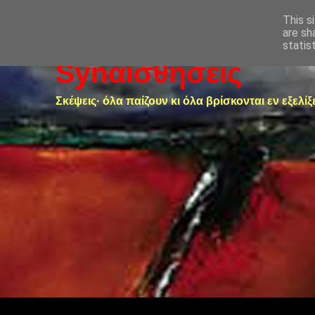
This s
are sh
statis
Synαισθήσεις
Σκέψεις· όλα παίζουν κι όλα βρίσκονται εν εξελίξ