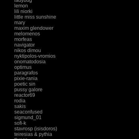
ladybug
lemon
lili niorki
little miss sunshine
mary
maxim glendower
melomenos
morfeas
navigator
nikos dimou
nyktipolos-vromios
onomatodosia
optimus
paragrafos
pixie-rania
poetic sin
pussy galore
reactor69
rodia
sakis
seaconfused
sigmund_01
sofi-k
stavrosp (isisdoros)
teiresias & pythia