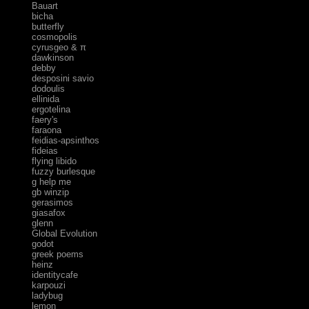
Bauart
bicha
butterfly
cosmopolis
cyrusgeo & π
dawkinson
debby
desposini savio
dodoulis
ellinida
ergotelina
faery's
faraona
feidias-apsinthos
fideias
flying libido
fuzzy burlesque
g help me
gb winzip
gerasimos
giasafox
glenn
Global Evolution
godot
greek poems
heinz
identitycafe
karpouzi
ladybug
lemon