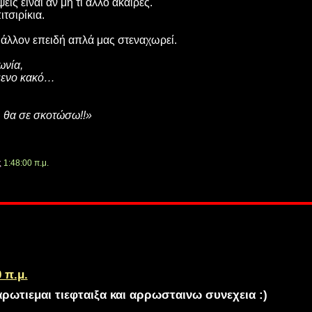
ις είναι αν μη τι άλλο άκαιρες.
τσιρίκια.
 άλλον επειδή απλά μας στεναχωρεί.
ωνία,
όμενο κακό…
, θα σε σκοτώσω!!»
ς
1:48:00 π.μ.
0 π.μ.
αρωτιεμαι τιεφταιξα και αρρωσταινω συνεχεια :)