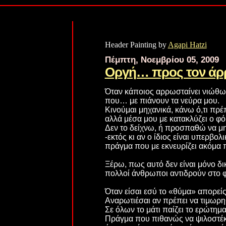
Header Painting by
Agapi Hatzi
Πέμπτη, Νοεμβρίου 05, 2009
Οργή… προς τον ά
Όταν κάποιος αρρωσταίνει νιώθω
που… με πιάνουν τα νεύρα μου.
Κινούμαι μηχανικά, κάνω ό,τι πρέ
αλλά μέσα μου με κατακλύζει ο φ
Δεν το δείχνω, ή προσπαθώ να μη
-εκτός κι αν ο ίδιος είναι υπερβο
πράγμα που με εκνευρίζει ακόμα 
Ξέρω, πως αυτό δεν είναι μόνο δι
πολλοί άνθρωποι αντιδρούν στο φ
Όταν είσαι εσύ το «θύμα» απορείς
Αναρωτιέσαι αν πρέπει να τιμωρη
Σε όλων το μάτι παίζει το ερώτημ
Πράγμα που πιθανώς να ψιλοστέκε