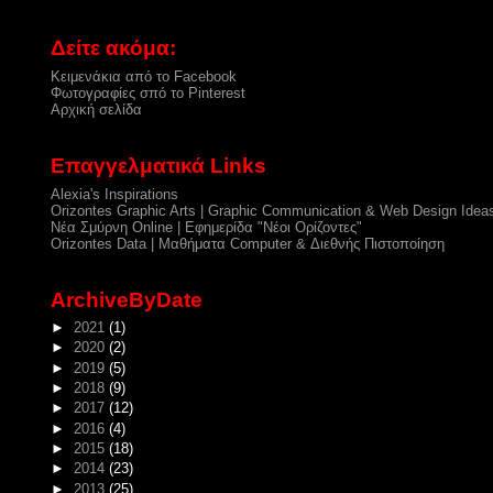
Δείτε ακόμα:
Κειμενάκια από το Facebook
Φωτογραφίες σπό το Pinterest
Αρχική σελίδα
Επαγγελματικά Links
Alexia's Inspirations
Orizontes Graphic Arts | Graphic Communication & Web Design Idea
Νέα Σμύρνη Online | Εφημερίδα "Νέοι Ορίζοντες"
Orizontes Data | Μαθήματα Computer & Διεθνής Πιστοποίηση
ArchiveByDate
►
2021
(1)
►
2020
(2)
►
2019
(5)
►
2018
(9)
►
2017
(12)
►
2016
(4)
►
2015
(18)
►
2014
(23)
►
2013
(25)