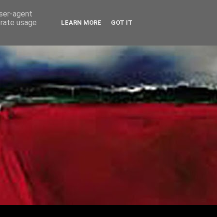
user-agent
erate usage
LEARN MORE
GOT IT