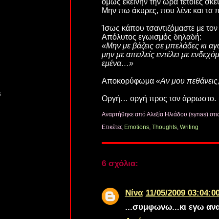
όμως εκείνην την ώρα τέτοιες σκέψε
Μην πω άκυρες, που λένε και τα πι
Ίσως κάπου τσαντιζόμαστε με τον
Απόλυτος εγωισμός δηλαδή:
«Μην με βάζεις σε μπελάδες κι αγ
μην με απειλείς εντέλει με ενδεχ
εμένα…»
Αποκορύφωμα
«Αν μου πεθάνεις
s
Οργή… οργή προς τον άρρωστο.
Αναρτήθηκε από Αλεξία Ηλιάδου (synas)
στι
Ετικέτες
Emotions
,
Thoughts
,
Writing
6 σχόλια:
Νίνα
11/05/2009 03:04:0
...συμφωνω...κι εγω αν