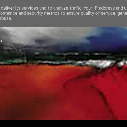
deliver its services and to analyze traffic. Your IP address and 
formance and security metrics to ensure quality of service, gen
abuse.
ει