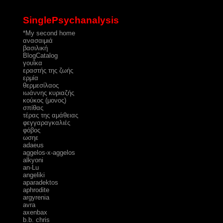
SinglePsychanalysis
*My second home
ανασαιμιά
βασιλική
ΒlogCatalog
γουΐκα
εραστής της ζωής
ερμία
θερμεσίλαος
ιωάννης κυριαζής
κούκος (μονος)
σπίθας
τέρας της αμάθειας
φεγγαραγκαλιές
φόβος
ωσηε
adaeus
aggelos-x-aggelos
alkyoni
an-Lu
angeliki
aparadektos
aphrodite
argyrenia
avra
axenbax
b.b. chris