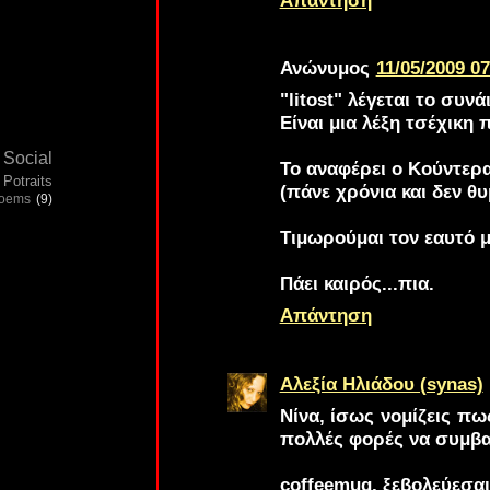
Απάντηση
Ανώνυμος
11/05/2009 07
"litost" λέγεται το συν
Είναι μια λέξη τσέχικη
Social
Το αναφέρει ο Κούντερα
Potraits
(πάνε χρόνια και δεν θυ
poems
(9)
Τιμωρούμαι τον εαυτό μα
Πάει καιρός...πια.
Απάντηση
Αλεξία Ηλιάδου (synas)
Νίνα
, ίσως νομίζεις πω
πολλές φορές να συμβαί
coffeemug
, ξεβολεύεσαι.