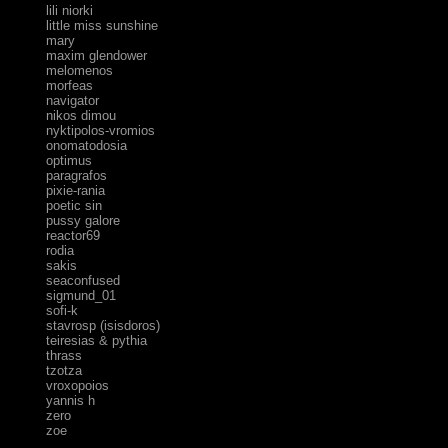
lili niorki
little miss sunshine
mary
maxim glendower
melomenos
morfeas
navigator
nikos dimou
nyktipolos-vromios
onomatodosia
optimus
paragrafos
pixie-rania
poetic sin
pussy galore
reactor69
rodia
sakis
seaconfused
sigmund_01
sofi-k
stavrosp (isisdoros)
teiresias & pythia
thrass
tzotza
vroxopoios
yannis h
zero
zoe