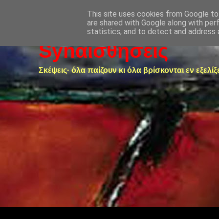
This site uses cookies from Google to 
are shared with Google along with per
statistics, and to detect and address 
Synαισθήσεις
Σκέψεις· όλα παίζουν κι όλα βρίσκονται εν εξελίξ