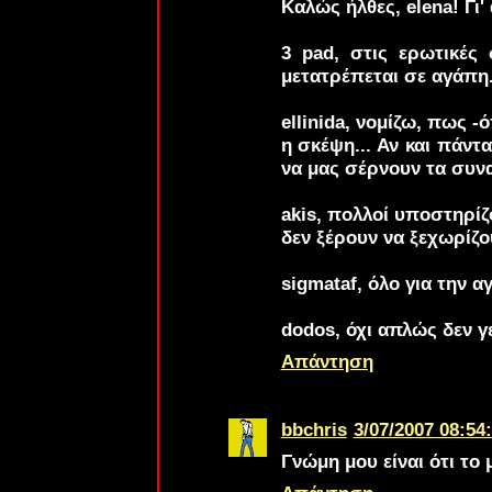
Καλώς ήλθες,
elena
! Γι
3 pad
, στις ερωτικές
μετατρέπεται σε αγάπη.
ellinida
, νομίζω, πως -ό
η σκέψη... Αν και πάντ
να μας σέρνουν τα συν
akis
, πολλοί υποστηρίζ
δεν ξέρουν να ξεχωρίζου
sigmataf
, όλο για την α
dodos
, όχι απλώς δεν γ
Απάντηση
bbchris
3/07/2007 08:54:
Γνώμη μου είναι ότι το μ