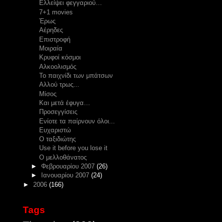
Ελλείψει φεγγαριού…
7+1 movies
Έρως
Αέρηδες
Επιστροφή
Μοιραία
Κρυφοί κόσμοι
Αλκοολισμός
Το παιχνίδι των μπάτσων
Αλλού τρως...
Mίσος
Και μετά έφυγα…
Προσεγγίσεις
Ενίοτε τα παίρνουν όλοι...
Ευχαριστώ
Ο ταξιδιώτης
Use it before you lose it
Ο μελλοθάνατος
►
Φεβρουαρίου 2007
(26)
►
Ιανουαρίου 2007
(24)
►
2006
(166)
Tags