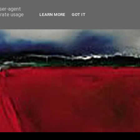
user-agent
erate usage
LEARN MORE
GOT IT