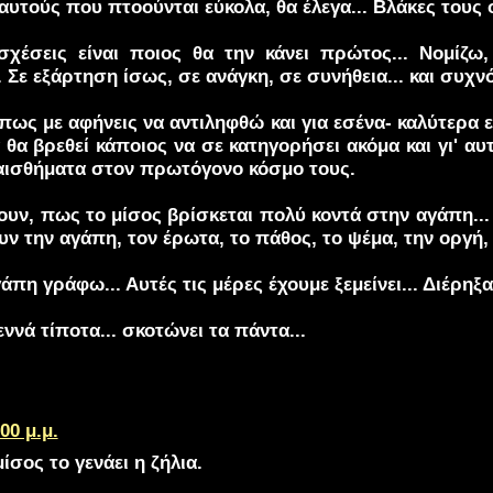
' αυτούς που πτοούνται εύκολα, θα έλεγα... Βλάκες τους
 σχέσεις είναι ποιος θα την κάνει πρώτος... Νομίζ
 Σε εξάρτηση ίσως, σε ανάγκη, σε συνήθεια... και συχνό
πως με αφήνεις να αντιληφθώ και για εσένα- καλύτερα ε
α θα βρεθεί κάποιος να σε κατηγορήσει ακόμα και γι' α
αισθήματα στον πρωτόγονο κόσμο τους.
ουν, πως το μίσος βρίσκεται πολύ κοντά στην αγάπη... 
ν την αγάπη, τον έρωτα, το πάθος, το ψέμα, την οργή, 
γάπη γράφω... Αυτές τις μέρες έχουμε ξεμείνει... Διέρηξ
εννά τίποτα... σκοτώνει τα πάντα...
00 μ.μ.
ίσος το γενάει η ζήλια.