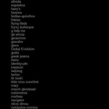
ellinida
ergotelina
faery's
faraona
feidias-apsinthos
fideias
flying libido
fuzzy burlesque
g help me
gb winzip
gerasimos
giasafox
glenn
Global Evolution
godot
greek poems
heinz
identitycafe
karpouzi
ladybug
lemon
lili niorki
little miss sunshine
mary
maxim glendower
melomenos
morfeas
navigator
nikos dimou
nyktipolos-vromios