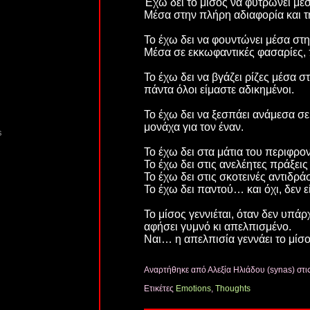
Έχω δει το μίσος να φυτρώνει μέ
Μέσα στην πλήρη αδιαφορία και τ
Το έχω δει να φουντώνει μέσα στη
Μέσα σε εκκωφαντικές φασαρίες, π
Το έχω δει να βγάζει ρίζες μέσα 
πάντα όλοι είμαστε αδικημένοι.
Το έχω δει να ξεσπάει ανάμεσα σε 
μονάχα για τον έναν.
s
Το έχω δει στα μάτια του περιφρον
Το έχω δει στις ανελέητες πράξει
Το έχω δει στις σκοτεινές αντιδρ
Το έχω δει παντού… και όχι, δεν 
Το μίσος γεννιέται, όταν δεν υπάρ
αφήσει γυμνό κι απελπισμένο.
Ναι… η απελπισία γεννάει το μίσ
Αναρτήθηκε από Αλεξία Ηλιάδου (synas)
στι
Ετικέτες
Emotions
,
Thoughts