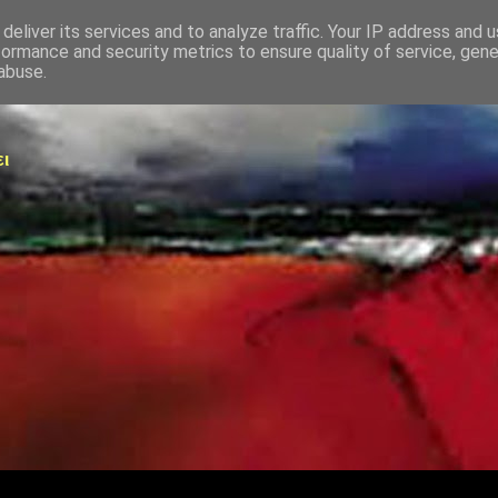
deliver its services and to analyze traffic. Your IP address and 
formance and security metrics to ensure quality of service, gen
abuse.
ει