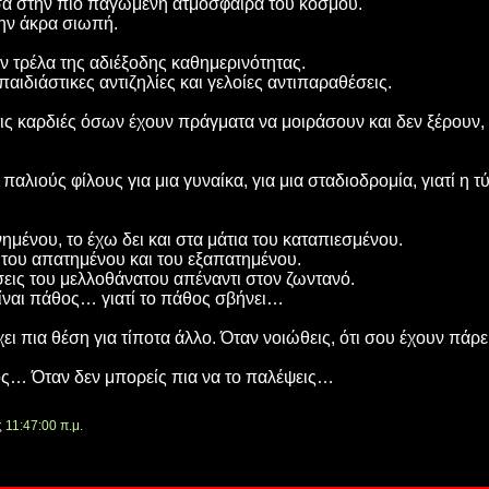
σα στην πιο παγωμένη ατμόσφαιρα του κόσμου.
ην άκρα σιωπή.
ν τρέλα της αδιέξοδης καθημερινότητας.
αιδιάστικες αντιζηλίες και γελοίες αντιπαραθέσεις.
στις καρδιές όσων έχουν πράγματα να μοιράσουν και δεν ξέρουν, 
παλιούς φίλους για μια γυναίκα, για μια σταδιοδρομία, γιατί η 
ημένου, το έχω δει και στα μάτια του καταπιεσμένου.
ς του απατημένου και του εξαπατημένου.
άσεις του μελλοθάνατου απέναντι στον ζωντανό.
είναι πάθος… γιατί το πάθος σβήνει…
χει πια θέση για τίποτα άλλο. Όταν νοιώθεις, ότι σου έχουν πάρει
ος… Όταν δεν μπορείς πια να το παλέψεις…
ς
11:47:00 π.μ.