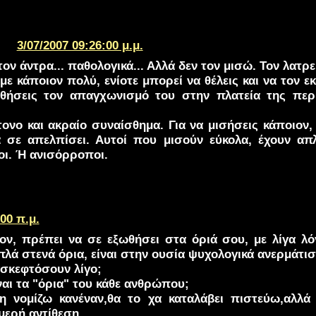
3/07/2007 09:26:00 μ.μ.
τον άντρα... παθολογικά... Αλλά δεν τον μισώ. Τον λατρ
ε κάποιον πολύ, ενίοτε μπορεί να θέλεις και να τον εκδ
θήσεις τον απαγχωνισμό του στην πλατεία της πε
τονο και ακραίο συναίσθημα. Για να μισήσεις κάποιον
α σε απελπίσει. Αυτοί που μισούν εύκολα, έχουν απ
οι. Ή ανισόρροποι.
:00 π.μ.
ιον, πρέπει να σε εξωθήσει στα όριά σου, με λίγα λό
πλά στενά όρια, είναι στην ουσία ψυχολογικά ανερμάτι
σκεφτόσουν λίγο;
ναι τα "όρια" του κάθε ανθρώπου;
η νομίζω κανέναν,θα το χα καταλάβει πιστεύω,αλλά
μερή αντίθεση.