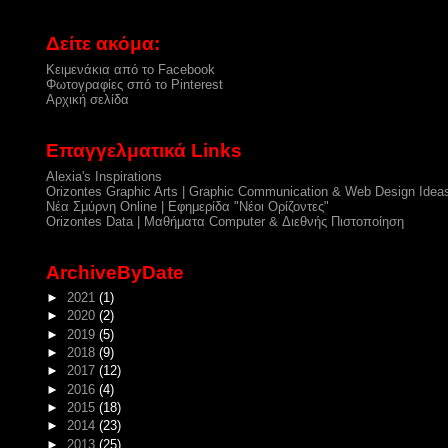
Δείτε ακόμα:
Κειμενάκια από το Facebook
Φωτογραφίες σπό το Pinterest
Αρχική σελίδα
Επαγγελματικά Links
Alexia's Inspirations
Orizontes Graphic Arts | Graphic Communication & Web Design Idea
Νέα Σμύρνη Online | Εφημερίδα "Νέοι Ορίζοντες"
Orizontes Data | Μαθήματα Computer & Διεθνής Πιστοποίηση
ArchiveByDate
►
2021
(1)
►
2020
(2)
►
2019
(5)
►
2018
(9)
►
2017
(12)
►
2016
(4)
►
2015
(18)
►
2014
(23)
►
2013
(25)