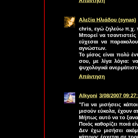
Απάντηση
Αλεξία Ηλιάδου (synas)
chris
, εγώ ζηλεύω π.χ. 
Μπορεί να τσαντιστείς μ
εύχεσαι να παρακολου
αγνώστων.
Το μίσος είναι πολύ έν
σου, με λίγα λόγια: ν
ψυχολογικά ανερμάτιστ
Απάντηση
Alkyoni
3/08/2007 09:27
"Για να μισήσεις κάπο
μισούν εύκολα, έχουν α
Μήπως αυτό να το ξανα
Ποιός καθορίζει ποιά εί
Δεν έχω μισήσει ακόμ
κάποιος,έρχεται σε τρο