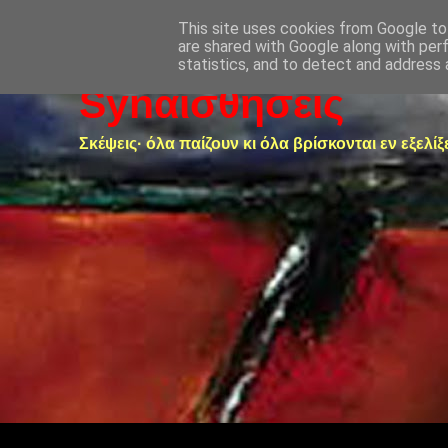
This site uses cookies from Google to 
are shared with Google along with per
statistics, and to detect and address 
Synαισθήσεις
Σκέψεις· όλα παίζουν κι όλα βρίσκονται εν εξελίξ