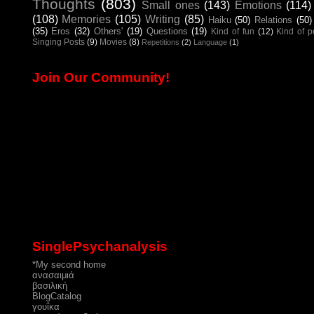
Thoughts
(803)
Small ones
(143)
Emotions
(114)
(108)
Memories
(105)
Writing
(85)
Haiku
(50)
Relations
(50)
(35)
Eros
(32)
Others'
(19)
Questions
(19)
Kind of fun
(12)
Kind of 
Singing Posts
(9)
Movies
(8)
Repetitions
(2)
Language
(1)
Join Our Community!
SinglePsychanalysis
*My second home
ανασαιμιά
βασιλική
ΒlogCatalog
γουΐκα