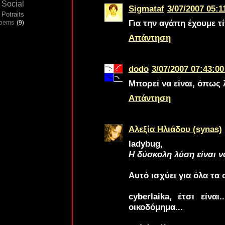
Social
Sigmataf
3/07/2007 05:1
Potraits
Για την αγάπη έχουμε τ
poems
(9)
Απάντηση
dodo
3/07/2007 07:43:00
Μπορεί να είναι, όπως λ
Απάντηση
Αλεξία Ηλιάδου (synas)
ladybug
,
Η δύσκολη λύση είναι ν
Aυτό ισχύει για όλα τα σ
cyberlaika
, έτσι είνα
οικοδόμημα...