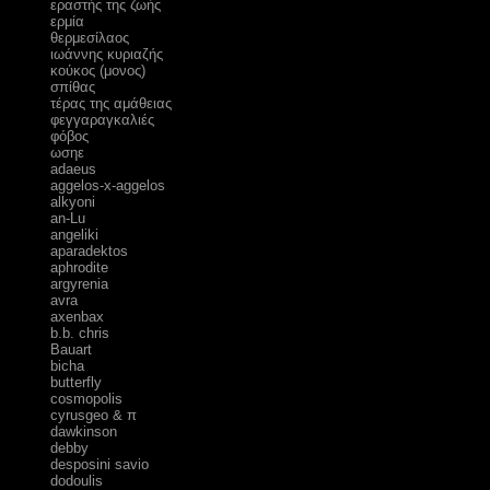
εραστής της ζωής
ερμία
θερμεσίλαος
ιωάννης κυριαζής
κούκος (μονος)
σπίθας
τέρας της αμάθειας
φεγγαραγκαλιές
φόβος
ωσηε
adaeus
aggelos-x-aggelos
alkyoni
an-Lu
angeliki
aparadektos
aphrodite
argyrenia
avra
axenbax
b.b. chris
Bauart
bicha
butterfly
cosmopolis
cyrusgeo & π
dawkinson
debby
desposini savio
dodoulis