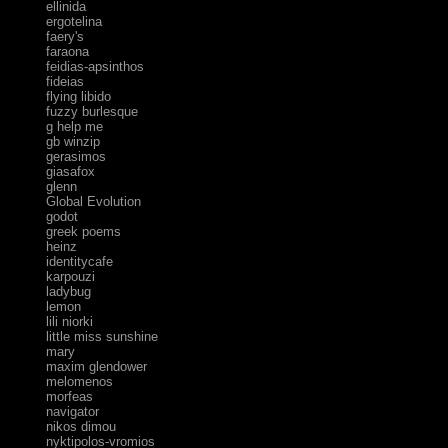
ellinida
ergotelina
faery's
faraona
feidias-apsinthos
fideias
flying libido
fuzzy burlesque
g help me
gb winzip
gerasimos
giasafox
glenn
Global Evolution
godot
greek poems
heinz
identitycafe
karpouzi
ladybug
lemon
lili niorki
little miss sunshine
mary
maxim glendower
melomenos
morfeas
navigator
nikos dimou
nyktipolos-vromios