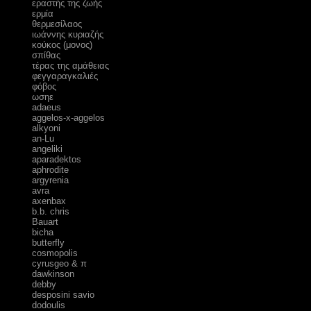
εραστής της ζωής
ερμία
θερμεσίλαος
ιωάννης κυριαζής
κούκος (μονος)
σπίθας
τέρας της αμάθειας
φεγγαραγκαλιές
φόβος
ωσηε
adaeus
aggelos-x-aggelos
alkyoni
an-Lu
angeliki
aparadektos
aphrodite
argyrenia
avra
axenbax
b.b. chris
Bauart
bicha
butterfly
cosmopolis
cyrusgeo & π
dawkinson
debby
desposini savio
dodoulis