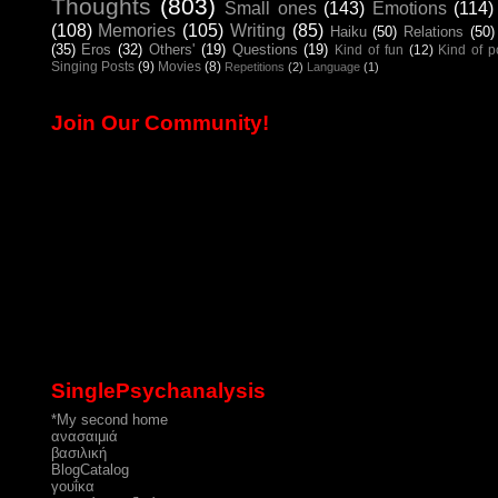
Thoughts
(803)
Small ones
(143)
Emotions
(114)
(108)
Memories
(105)
Writing
(85)
Haiku
(50)
Relations
(50)
(35)
Eros
(32)
Others'
(19)
Questions
(19)
Kind of fun
(12)
Kind of 
Singing Posts
(9)
Movies
(8)
Repetitions
(2)
Language
(1)
Join Our Community!
SinglePsychanalysis
*My second home
ανασαιμιά
βασιλική
ΒlogCatalog
γουΐκα