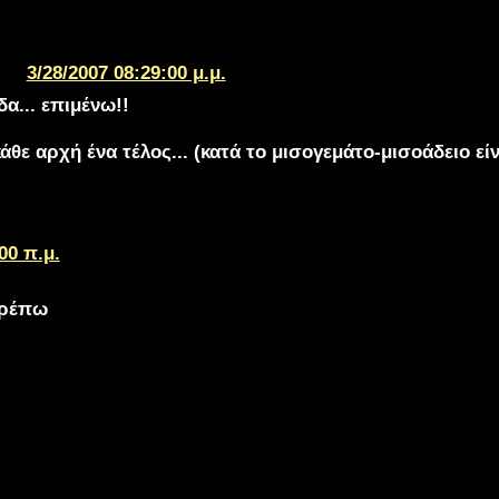
3/28/2007 08:29:00 μ.μ.
δα... επιμένω!!
κάθε αρχή ένα τέλος... (κατά το μισογεμάτο-μισοάδειο είν
00 π.μ.
τρέπω