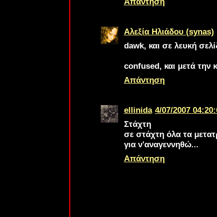
Απάντηση
Αλεξία Ηλιάδου (synas)
dawk
, και σε λευκή σελί
confused
, και μετά την 
Απάντηση
ellinida
4/07/2007 04:20:
Στάχτη
σε στάχτη όλα τα μετα
για ν'αναγεννηθώ...
Απάντηση