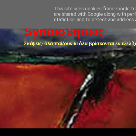
This site uses cookies from Google to 
are shared with Google along with per
statistics, and to detect and address 
Synαισθήσεις
Σκέψεις· όλα παίζουν κι όλα βρίσκονται εν εξελίξ