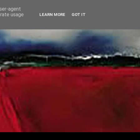
user-agent
erate usage
LEARN MORE
GOT IT