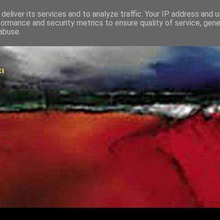
deliver its services and to analyze traffic. Your IP address and 
formance and security metrics to ensure quality of service, gen
abuse.
ει