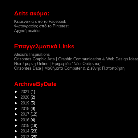
Δείτε ακόμα:
Κειμενάκια από το Facebook
Φωτογραφίες σπό το Pinterest
Αρχική σελίδα
Επαγγελματικά Links
Alexia's Inspirations
Orizontes Graphic Arts | Graphic Communication & Web Design Idea
Νέα Σμύρνη Online | Εφημερίδα "Νέοι Ορίζοντες"
Orizontes Data | Μαθήματα Computer & Διεθνής Πιστοποίηση
ArchiveByDate
►
2021
(1)
►
2020
(2)
►
2019
(5)
►
2018
(9)
►
2017
(12)
►
2016
(4)
►
2015
(18)
►
2014
(23)
►
2013
(25)