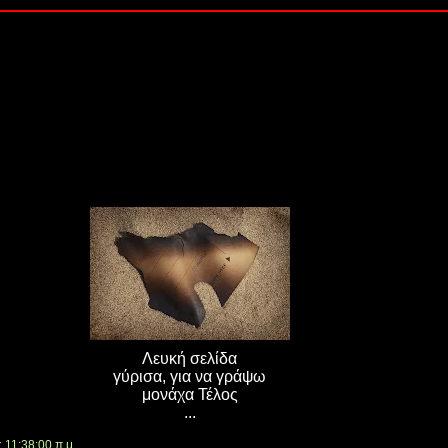
Λευκή σελίδα
γύρισα, για να γράψω
μονάχα Τέλος
...
ς
11:38:00 π.μ.