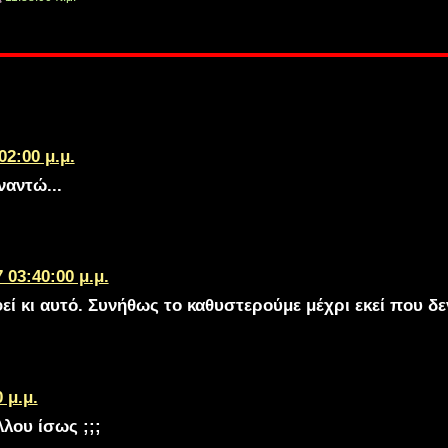
02:00 μ.μ.
ναντώ...
 03:40:00 μ.μ.
ί κι αυτό. Συνήθως το καθυστερούμε μέχρι εκεί που δεν
 μ.μ.
λλου ίσως ;;;