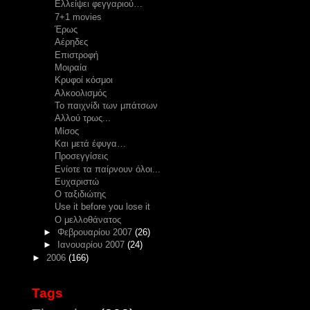
Ελλείψει φεγγαριού…
7+1 movies
Έρως
Αέρηδες
Επιστροφή
Μοιραία
Κρυφοί κόσμοι
Αλκοολισμός
Το παιχνίδι των μπάτσων
Αλλού τρως...
Mίσος
Και μετά έφυγα…
Προσεγγίσεις
Ενίοτε τα παίρνουν όλοι...
Ευχαριστώ
Ο ταξιδιώτης
Use it before you lose it
Ο μελλοθάνατος
►
Φεβρουαρίου 2007
(26)
►
Ιανουαρίου 2007
(24)
►
2006
(166)
Tags