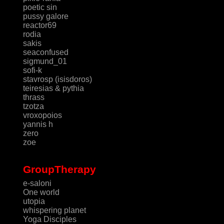
poetic sin
pussy galore
reactor69
rodia
sakis
seaconfused
sigmund_01
sofi-k
stavrosp (isisdoros)
teiresias & pythia
thrass
tzotza
vroxopoios
yannis h
zero
zoe
GroupTherapy
e-saloni
One world
utopia
whispering planet
Yoga Disciples