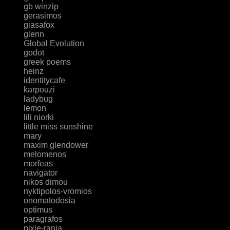
gb winzip
gerasimos
giasafox
glenn
Global Evolution
godot
greek poems
heinz
identitycafe
karpouzi
ladybug
lemon
lili niorki
little miss sunshine
mary
maxim glendower
melomenos
morfeas
navigator
nikos dimou
nyktipolos-vromios
onomatodosia
optimus
paragrafos
pixie-rania