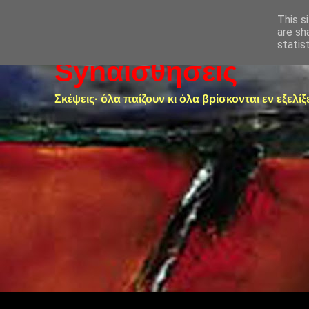
This s
are sh
statis
Synαισθήσεις
Σκέψεις· όλα παίζουν κι όλα βρίσκονται εν εξελίξ