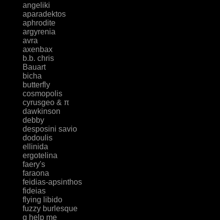
angeliki
aparadektos
aphrodite
argyrenia
avra
axenbax
b.b. chris
Bauart
bicha
butterfly
cosmopolis
cyrusgeo & π
dawkinson
debby
desposini savio
dodoulis
ellinida
ergotelina
faery's
faraona
feidias-apsinthos
fideias
flying libido
fuzzy burlesque
g help me