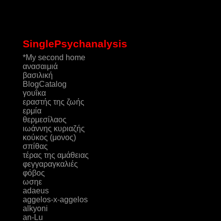
SinglePsychanalysis
*My second home
ανασαιμιά
βασιλική
ΒlogCatalog
γουΐκα
εραστής της ζωής
ερμία
θερμεσίλαος
ιωάννης κυριαζής
κούκος (μονος)
σπίθας
τέρας της αμάθειας
φεγγαραγκαλιές
φόβος
ωσηε
adaeus
aggelos-x-aggelos
alkyoni
an-Lu