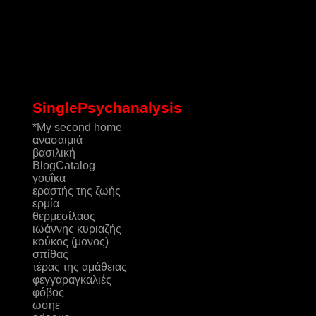
SinglePsychanalysis
*My second home
ανασαιμιά
βασιλική
ΒlogCatalog
γουΐκα
εραστής της ζωής
ερμία
θερμεσίλαος
ιωάννης κυριαζής
κούκος (μονος)
σπίθας
τέρας της αμάθειας
φεγγαραγκαλιές
φόβος
ωσηε