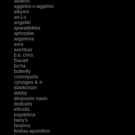
adaeus
aggelos-x-aggelos
alkyoni
an-Lu
angeliki
aparadektos
aphrodite
argyrenia
avra
axenbax
b.b. chris
Bauart
bicha
butterfly
cosmopolis
cyrusgeo & π
dawkinson
debby
desposini savio
dodoulis
ellinida
ergotelina
faery's
faraona
feidias-apsinthos