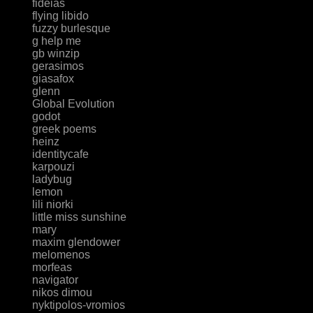
fideias
flying libido
fuzzy burlesque
g help me
gb winzip
gerasimos
giasafox
glenn
Global Evolution
godot
greek poems
heinz
identitycafe
karpouzi
ladybug
lemon
lili niorki
little miss sunshine
mary
maxim glendower
melomenos
morfeas
navigator
nikos dimou
nyktipolos-vromios