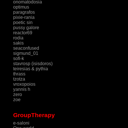
onomatodosia
optimus
paragrafos
pixie-rania
poetic sin
pussy galore
reactor69
rodia
sakis
seaconfused
sigmund_01
sofi-k
stavrosp (isisdoros)
teiresias & pythia
thrass
tzotza
vroxopoios
yannis h
zero
zoe
GroupTherapy
e-saloni