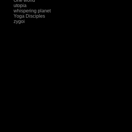
One world
utopia
whispering planet
Yoga Disciples
zygoi