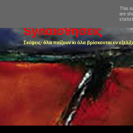
This s
are sh
statis
Synαισθήσεις
Σκέψεις· όλα παίζουν κι όλα βρίσκονται εν εξελίξ