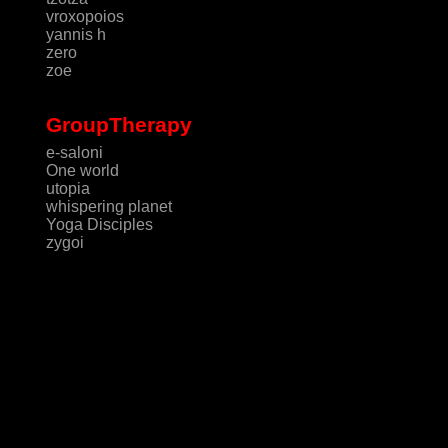
vroxopoios
yannis h
zero
zoe
GroupTherapy
e-saloni
One world
utopia
whispering planet
Yoga Disciples
zygoi