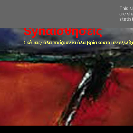
This s
are sh
statis
Synαισθήσεις
Σκέψεις· όλα παίζουν κι όλα βρίσκονται εν εξελίξ