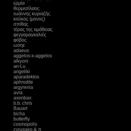
ερμία
θερμεσίλαος
ιωάννης κυριαζής
κούκος (μονος)
σπίθας
τέρας της αμάθειας
φεγγαραγκαλιές
φόβος
ωσηε
adaeus
aggelos-x-aggelos
alkyoni
an-Lu
angeliki
aparadektos
aphrodite
argyrenia
avra
axenbax
b.b. chris
Bauart
bicha
butterfly
cosmopolis
cyrusgeo & π