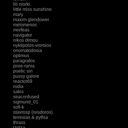
lili niorki
little miss sunshine
mary
maxim glendower
melomenos
morfeas
navigator
nikos dimou
nyktipolos-vromios
onomatodosia
optimus
paragrafos
pixie-rania
poetic sin
pussy galore
reactor69
rodia
sakis
seaconfused
sigmund_01
sofi-k
stavrosp (isisdoros)
teiresias & pythia
thrass
tzotza