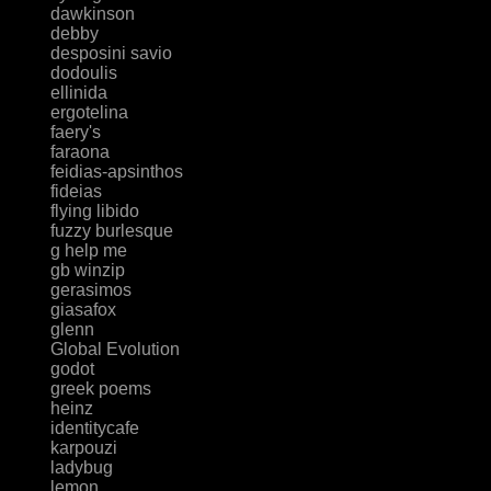
dawkinson
debby
desposini savio
dodoulis
ellinida
ergotelina
faery's
faraona
feidias-apsinthos
fideias
flying libido
fuzzy burlesque
g help me
gb winzip
gerasimos
giasafox
glenn
Global Evolution
godot
greek poems
heinz
identitycafe
karpouzi
ladybug
lemon