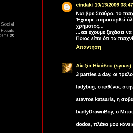
cindaki
10/13/2006 08:47
Ναι βρε Σταύρο, το παιχ
Έχουμε παρασυρθεί όλοι
Social
χρήματος...
Potraits
...και έχουμε ξεχάσει να
poems
(9)
Ποιος είπε ότι τα παιχνί
Απάντηση
Αλεξία Ηλιάδου (synas)
3 parties a day
, οι τρελ
ladybug
, ο καθένας στη
stavros katsaris
, η σοβ
badlyDrawnBoy
, ο Μπου
dodos
, πλάκα μου κάνει