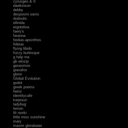
cyrusgeo & π
dawkinson
debby
desposini savio
dodoulis
ellinida
ergotelina
faery's
faraona
feidias-apsinthos
fideias
flying libido
fuzzy burlesque
g help me
gb winzip
gerasimos
giasafox
glenn
Global Evolution
godot
greek poems
heinz
identitycafe
karpouzi
ladybug
lemon
lili niorki
little miss sunshine
mary
maxim glendower