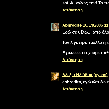
sofi-k
, καλώς την! Το πα
Απάντηση
Aphrodite
10/14/2006 11
Εδώ σε θέλω... από όλο
Τον λιγότερο τρελλό ή 
Ε ρεεεεεε τι έχουμε πάθειε
Απάντηση
Αλεξία Ηλιάδου (synas)
aphrodite
, εγώ ελπίζω 
Απάντηση