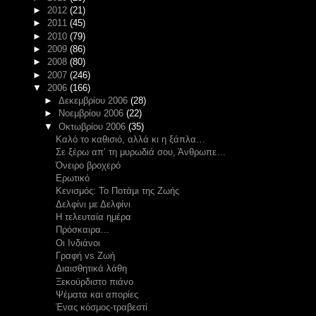
►
2012
(21)
►
2011
(45)
►
2010
(79)
►
2009
(86)
►
2008
(80)
►
2007
(246)
▼
2006
(166)
►
Δεκεμβρίου 2006
(28)
►
Νοεμβρίου 2006
(22)
▼
Οκτωβρίου 2006
(35)
Καλό το καθισιό, αλλά κι η ξάπλα…
Σε ξέρω απ’ τη μυρωδιά σου, Άνθρωπε…
Όνειρο βροχερό
Ερωτικό
Κενισμός: Το Ποτάμι της Ζωής
Δελφίνι με Δελφίνι
Η τελευταία ημέρα
Πρόσκαιρα...
Οι Ινδιάνοι
Γραφή vs Ζωή
Διαισθητικά λάθη
Ξεκούρδιστο πιάνο
Ψέματα και απορίες
Ένας κόσμος-τραβεστί