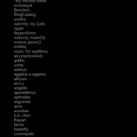
*My second home
ανασαιμιά
βασιλική
ΒlogCatalog
γουΐκα
εραστής της ζωής
ερμία
θερμεσίλαος
ιωάννης κυριαζής
κούκος (μονος)
σπίθας
τέρας της αμάθειας
φεγγαραγκαλιές
φόβος
ωσηε
adaeus
aggelos-x-aggelos
alkyoni
an-Lu
angeliki
aparadektos
aphrodite
argyrenia
avra
axenbax
b.b. chris
Bauart
bicha
butterfly
cosmopolis