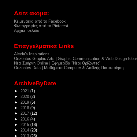
Δείτε ακόμα:
Κειμενάκια από το Facebook
Φωτογραφίες σπό το Pinterest
Αρχική σελίδα
Επαγγελματικά Links
Alexia's Inspirations
Orizontes Graphic Arts | Graphic Communication & Web Design Idea
Νέα Σμύρνη Online | Εφημερίδα "Νέοι Ορίζοντες"
Orizontes Data | Μαθήματα Computer & Διεθνής Πιστοποίηση
ArchiveByDate
►
2021
(1)
►
2020
(2)
►
2019
(5)
►
2018
(9)
►
2017
(12)
►
2016
(4)
►
2015
(18)
►
2014
(23)
►
2013
(25)