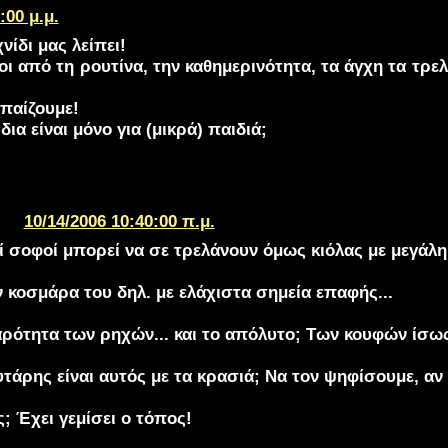
:00 μ.μ.
νίδι μας λείπει!
 από τη ρουτίνα, την καθημερινότητα, τα άγχη τα τρελ
 παίζουμε!
δια είναι μόνο για (μικρά) παιδιά;
10/14/2006 10:40:00 π.μ.
οί σοφοί μπορεί να σε τρελάνουν όμως κιόλας με μεγάλη 
ν κοσμάρα του δηλ. με ελάχιστα σημεία επαφής...
αρότητα των ρηχών... και το απόλυτο; Των κουφών ίσω
τάρης είναι αυτός με τα κρασιά; Να τον ψηφίσουμε, αν ε
ς; Έχει γεμίσει ο τόπος!