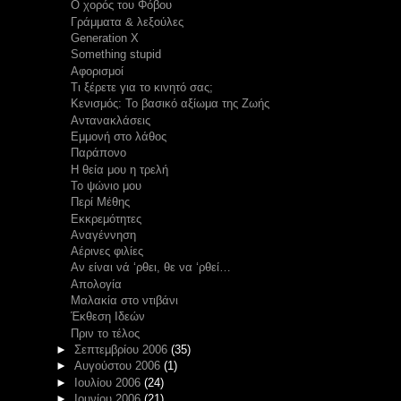
Ο χορός του Φόβου
Γράμματα & λεξούλες
Generation X
Something stupid
Αφορισμοί
Τι ξέρετε για το κινητό σας;
Κενισμός: Το βασικό αξίωμα της Ζωής
Αντανακλάσεις
Εμμονή στο λάθος
Παράπονο
Η θεία μου η τρελή
Το ψώνιο μου
Περί Μέθης
Εκκρεμότητες
Αναγέννηση
Αέρινες φιλίες
Αν είναι νά ‘ρθει, θε να ‘ρθεί…
Απολογία
Μαλακία στο ντιβάνι
Έκθεση Ιδεών
Πριν το τέλος
►
Σεπτεμβρίου 2006
(35)
►
Αυγούστου 2006
(1)
►
Ιουλίου 2006
(24)
►
Ιουνίου 2006
(21)