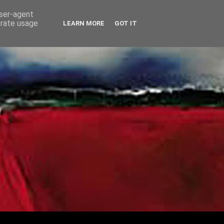
user-agent
erate usage
LEARN MORE
GOT IT