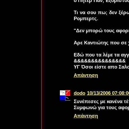
ο Πήτερ Παν; Εξόριστος
Τι να σου πω; δεν ξέρω
Ρομπερτς.
"Δεν μπορώ τους αφορ
Αρε Καντιώτης που σε χρ
Εδώ που τα λέμε τα αγ
&&&&&&&&&&&&&&&
ΥΓ Όσοι είστε απο Σαλ
Απάντηση
dodo
10/13/2006 07:08:0
Συνέπεσες με κανένα τέ
Συμφωνώ για τους αφορ
Απάντηση