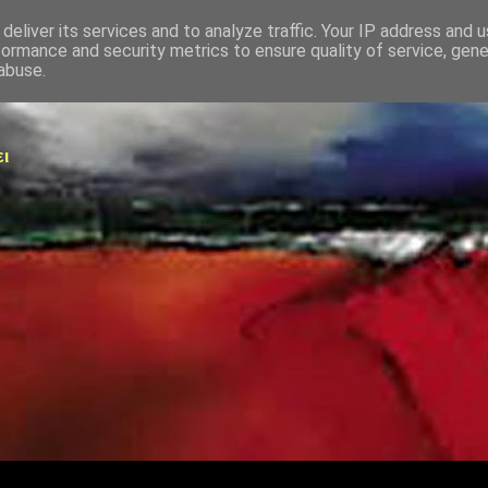
deliver its services and to analyze traffic. Your IP address and 
formance and security metrics to ensure quality of service, gen
abuse.
ει