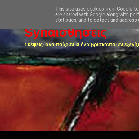
This site uses cookies from Google to 
are shared with Google along with per
statistics, and to detect and address 
Synαισθήσεις
Σκέψεις· όλα παίζουν κι όλα βρίσκονται εν εξελίξ