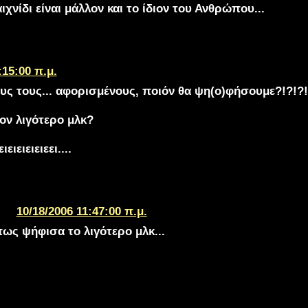
ιχνίδι είναι μάλλον και το ίδιον του Ανθρώπου...
:15:00 π.μ.
υς τους... αφορισμένους, ποιόν θα ψη(ο)φήσουμε?!?!?!
τον λιγότερο μλκ?
ιειειειεει....
10/18/2006 11:47:00 π.μ.
πως ψήφισα το λιγότερο μλκ...