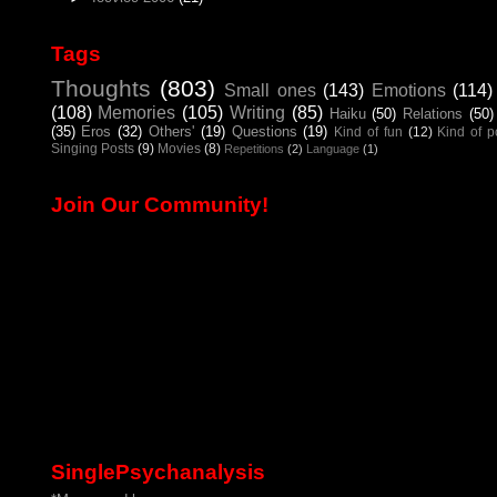
Tags
Thoughts
(803)
Small ones
(143)
Emotions
(114)
(108)
Memories
(105)
Writing
(85)
Haiku
(50)
Relations
(50)
(35)
Eros
(32)
Others'
(19)
Questions
(19)
Kind of fun
(12)
Kind of 
Singing Posts
(9)
Movies
(8)
Repetitions
(2)
Language
(1)
Join Our Community!
SinglePsychanalysis