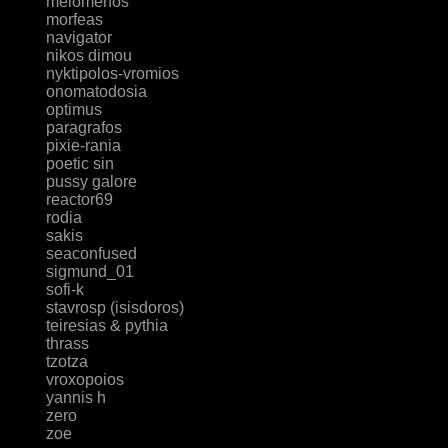
melomenos
morfeas
navigator
nikos dimou
nyktipolos-vromios
onomatodosia
optimus
paragrafos
pixie-rania
poetic sin
pussy galore
reactor69
rodia
sakis
seaconfused
sigmund_01
sofi-k
stavrosp (isisdoros)
teiresias & pythia
thrass
tzotza
vroxopoios
yannis h
zero
zoe