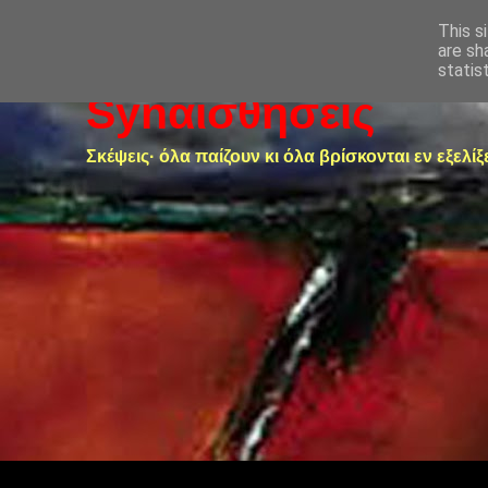
This s
are sh
statis
Synαισθήσεις
Σκέψεις· όλα παίζουν κι όλα βρίσκονται εν εξελίξ