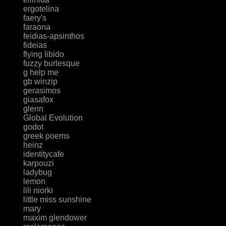
ergotelina
faery's
faraona
feidias-apsinthos
fideias
flying libido
fuzzy burlesque
g help me
gb winzip
gerasimos
giasafox
glenn
Global Evolution
godot
greek poems
heinz
identitycafe
karpouzi
ladybug
lemon
lili niorki
little miss sunshine
mary
maxim glendower