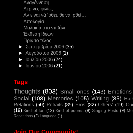
Αναγέννηση
Αέρινες φιλίες
Αν είναι νά ‘ρθει, θε να ‘ρθεί…
Απολογία
Μαλακία στο ντιβάνι
Έκθεση Ιδεών
Πριν το τέλος
►
Σεπτεμβρίου 2006
(35)
►
Αυγούστου 2006
(1)
►
Ιουλίου 2006
(24)
►
Ιουνίου 2006
(21)
Tags
Thoughts
(803)
Small ones
(143)
Emotions
Social
(108)
Memories
(105)
Writing
(85)
Hai
Relations
(50)
Potraits
(35)
Eros
(32)
Others'
(19)
Que
(19)
Kind of fun
(12)
Kind of poems
(9)
Singing Posts
(9)
Mo
Repetitions
(2)
Language
(1)
Join Our Community!