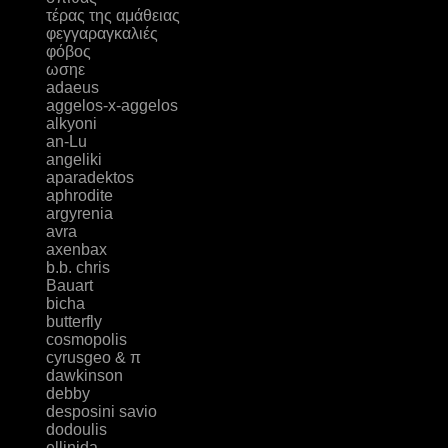
τέρας της αμάθειας
φεγγαραγκαλιές
φόβος
ωσηε
adaeus
aggelos-x-aggelos
alkyoni
an-Lu
angeliki
aparadektos
aphrodite
argyrenia
avra
axenbax
b.b. chris
Bauart
bicha
butterfly
cosmopolis
cyrusgeo & π
dawkinson
debby
desposini savio
dodoulis
ellinida