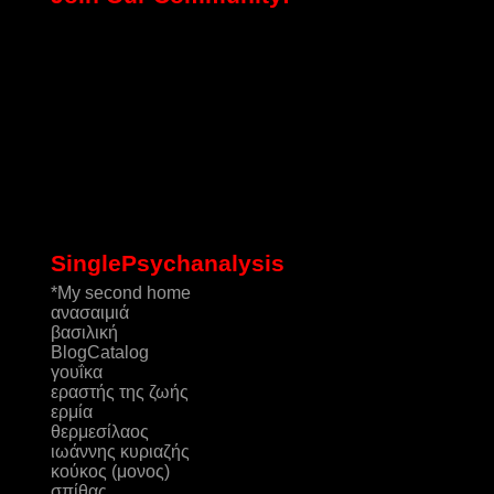
SinglePsychanalysis
*My second home
ανασαιμιά
βασιλική
ΒlogCatalog
γουΐκα
εραστής της ζωής
ερμία
θερμεσίλαος
ιωάννης κυριαζής
κούκος (μονος)
σπίθας