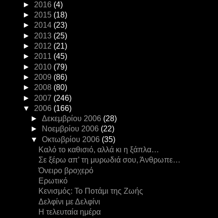
►
2016
(4)
►
2015
(18)
►
2014
(23)
►
2013
(25)
►
2012
(21)
►
2011
(45)
►
2010
(79)
►
2009
(86)
►
2008
(80)
►
2007
(246)
▼
2006
(166)
►
Δεκεμβρίου 2006
(28)
►
Νοεμβρίου 2006
(22)
▼
Οκτωβρίου 2006
(35)
Καλό το καθισιό, αλλά κι η ξάπλα…
Σε ξέρω απ’ τη μυρωδιά σου, Άνθρωπε…
Όνειρο βροχερό
Ερωτικό
Κενισμός: Το Ποτάμι της Ζωής
Δελφίνι με Δελφίνι
Η τελευταία ημέρα