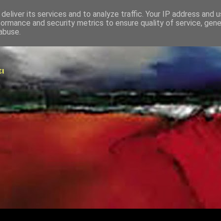
deliver its services and to analyze traffic. Your IP address and 
formance and security metrics to ensure quality of service, gen
abuse.
ει