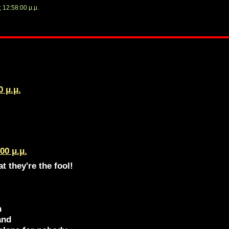
ς
12:58:00 μ.μ.
0 μ.μ.
00 μ.μ.
t they're the fool!
n
and