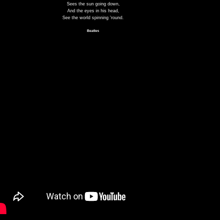
Sees the sun going down,
And the eyes in his head,
See the world spinning 'round.
Beatles