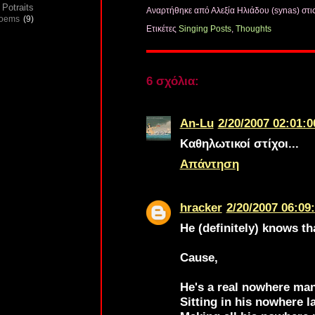
Potraits
Αναρτήθηκε από Αλεξία Ηλιάδου (synas)
στι
poems
(9)
Ετικέτες
Singing Posts
,
Thoughts
6 σχόλια:
An-Lu
2/20/2007 02:01:0
Καθηλωτικοί στίχοι...
Απάντηση
hracker
2/20/2007 06:09:
He (definitely) knows tha
Cause,
He's a real nowhere ma
Sitting in his nowhere l