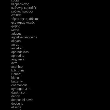
ερμία
θερμεσίλαος
ιωάννης κυριαζής
κούκος (μονος)
σπίθας
τέρας της αμάθειας
φεγγαραγκαλιές
φόβος
ωσηε
adaeus
aggelos-x-aggelos
alkyoni
an-Lu
angeliki
aparadektos
aphrodite
argyrenia
avra
axenbax
b.b. chris
Bauart
bicha
butterfly
cosmopolis
cyrusgeo & π
dawkinson
debby
desposini savio
dodoulis
ellinida