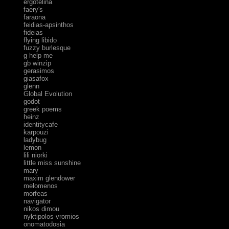
ergotelina
faery's
faraona
feidias-apsinthos
fideias
flying libido
fuzzy burlesque
g help me
gb winzip
gerasimos
giasafox
glenn
Global Evolution
godot
greek poems
heinz
identitycafe
karpouzi
ladybug
lemon
lili niorki
little miss sunshine
mary
maxim glendower
melomenos
morfeas
navigator
nikos dimou
nyktipolos-vromios
onomatodosia