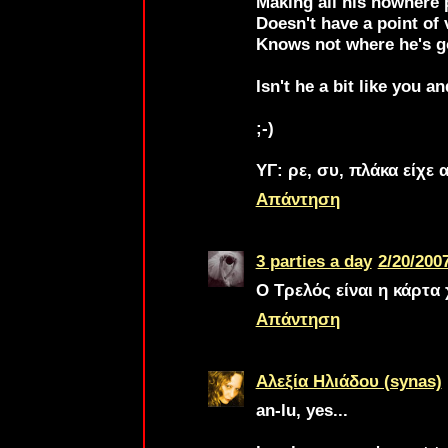
Making all his nowhere 
Doesn't have a point of 
Knows not where he's g
Isn't he a bit like you a
;-)
ΥΓ: ρε, συ, πλάκα είχε 
Απάντηση
3 parties a day
2/20/2007
Ο Τρελός είναι η κάρτα
Απάντηση
Αλεξία Ηλιάδου (synas)
an-lu
, yes...