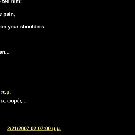
 tell him:
e pain,
pon your shoulders...
an...
 π.μ.
ες φορές...
2/21/2007 02:07:00 μ.μ.