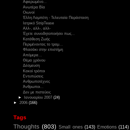
Αφιερωμένο...
Ανωτέρα Βία
Οιωνοί
Έλλη Λαμπέτη - Τελευταία Παράσταση
Ιατρικό StripTease
Αλλ-, αλλ-, αλλ-
Έχετε συνειδητοποιήσει πως...
Κατάθεση Ζωής
Περιμένοντας το τραμ…
Φλασάκι στην επιστήμη
Απόμερα…
Θέμα χρόνου
Δέσμευση
Κακοί τρόποι
Εντυπώσεις
Ανθρωποτέχνες
Άνθρωποι...
Δεν με πιστεύεις
►
Ιανουαρίου 2007
(24)
►
2006
(166)
Tags
Thoughts
(803)
Small ones
(143)
Emotions
(114)