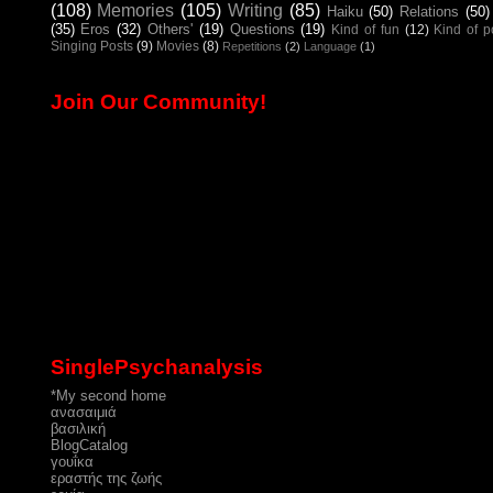
(108)
Memories
(105)
Writing
(85)
Haiku
(50)
Relations
(50)
(35)
Eros
(32)
Others'
(19)
Questions
(19)
Kind of fun
(12)
Kind of 
Singing Posts
(9)
Movies
(8)
Repetitions
(2)
Language
(1)
Join Our Community!
SinglePsychanalysis
*My second home
ανασαιμιά
βασιλική
ΒlogCatalog
γουΐκα
εραστής της ζωής