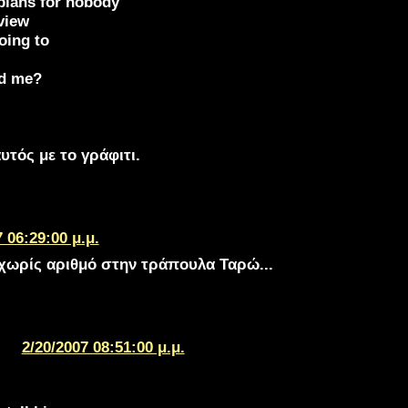
plans for nobody
view
oing to
nd me?
αυτός με το γράφιτι.
 06:29:00 μ.μ.
 χωρίς αριθμό στην τράπουλα Ταρώ...
2/20/2007 08:51:00 μ.μ.