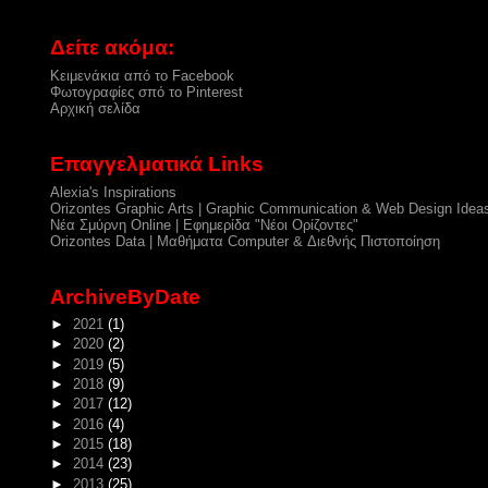
Δείτε ακόμα:
Κειμενάκια από το Facebook
Φωτογραφίες σπό το Pinterest
Αρχική σελίδα
Επαγγελματικά Links
Alexia's Inspirations
Orizontes Graphic Arts | Graphic Communication & Web Design Idea
Νέα Σμύρνη Online | Εφημερίδα "Νέοι Ορίζοντες"
Orizontes Data | Μαθήματα Computer & Διεθνής Πιστοποίηση
ArchiveByDate
►
2021
(1)
►
2020
(2)
►
2019
(5)
►
2018
(9)
►
2017
(12)
►
2016
(4)
►
2015
(18)
►
2014
(23)
►
2013
(25)