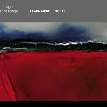
user-agent
erate usage
LEARN MORE
GOT IT