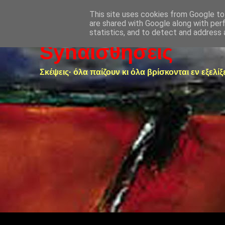
This site uses cookies from Google to 
are shared with Google along with per
statistics, and to detect and address 
Synαισθήσεις
Σκέψεις· όλα παίζουν κι όλα βρίσκονται εν εξελίξ