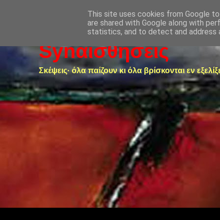
This site uses cookies from Google to 
are shared with Google along with per
statistics, and to detect and address 
Synαισθήσεις
Σκέψεις· όλα παίζουν κι όλα βρίσκονται εν εξελίξ