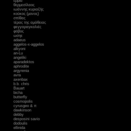
ερμία
θερμεσίλαος
ιωάννης κυριαζής
κούκος (μονος)
σπίθας
τέρας της αμάθειας
φεγγαραγκαλιές
φόβος
ωσηε
adaeus
aggelos-x-aggelos
alkyoni
an-Lu
angeliki
aparadektos
aphrodite
argyrenia
avra
axenbax
b.b. chris
Bauart
bicha
butterfly
cosmopolis
cyrusgeo & π
dawkinson
debby
desposini savio
dodoulis
ellinida