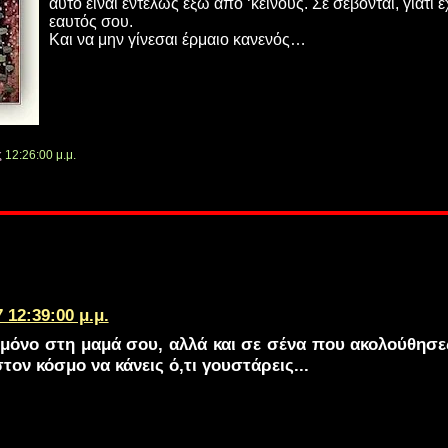
αυτό είναι εντελώς έξω από ‘κείνους. Σε σέβονται, γιατί έ
εαυτός σου.
Και να μην γίνεσαι έρμαιο κανενός…
ς
12:26:00 μ.μ.
 12:39:00 μ.μ.
 μόνο στη μαμά σου, αλλά και σε σένα που ακολούθησες
ον κόσμο να κάνεις ό,τι γουστάρεις...