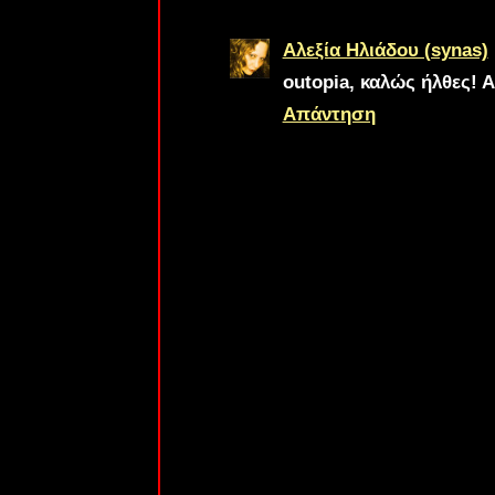
Αλεξία Ηλιάδου (synas)
outopia
, καλώς ήλθες! 
Απάντηση