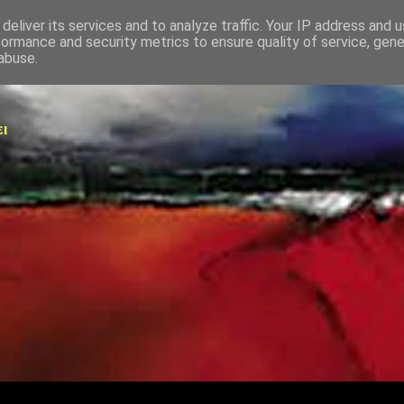
deliver its services and to analyze traffic. Your IP address and 
formance and security metrics to ensure quality of service, gen
abuse.
ει