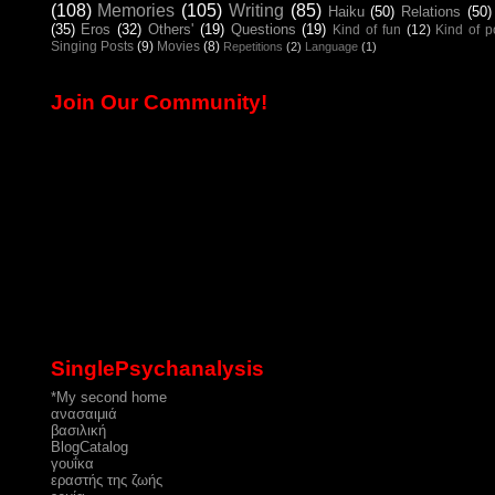
(108)
Memories
(105)
Writing
(85)
Haiku
(50)
Relations
(50)
(35)
Eros
(32)
Others'
(19)
Questions
(19)
Kind of fun
(12)
Kind of 
Singing Posts
(9)
Movies
(8)
Repetitions
(2)
Language
(1)
Join Our Community!
SinglePsychanalysis
*My second home
ανασαιμιά
βασιλική
ΒlogCatalog
γουΐκα
εραστής της ζωής