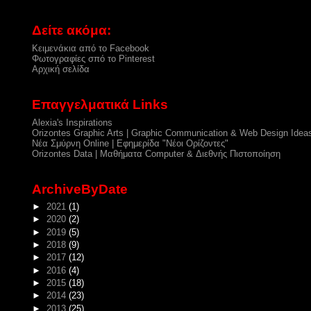
Δείτε ακόμα:
Κειμενάκια από το Facebook
Φωτογραφίες σπό το Pinterest
Αρχική σελίδα
Επαγγελματικά Links
Alexia's Inspirations
Orizontes Graphic Arts | Graphic Communication & Web Design Idea
Νέα Σμύρνη Online | Εφημερίδα "Νέοι Ορίζοντες"
Orizontes Data | Μαθήματα Computer & Διεθνής Πιστοποίηση
ArchiveByDate
►
2021
(1)
►
2020
(2)
►
2019
(5)
►
2018
(9)
►
2017
(12)
►
2016
(4)
►
2015
(18)
►
2014
(23)
►
2013
(25)