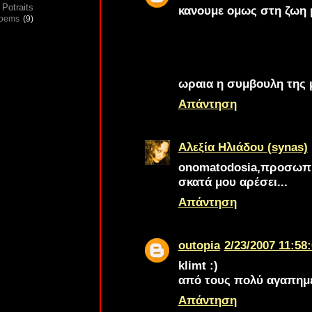
Potraits
κανουμε ομως στη ζωη μ
poems
(9)
ωραια η συμβουλη της 
Απάντηση
Αλεξία Ηλιάδου (synas)
onomatodosia
,προσωπικ
σκατά μου αρέσει...
Απάντηση
outopia
2/23/2007 11:58:
klimt :)
από τους πολύ αγαπημ
Απάντηση