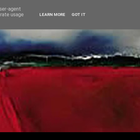
user-agent
erate usage
LEARN MORE
GOT IT