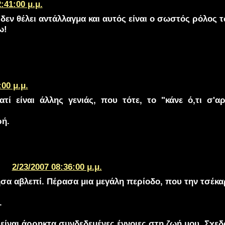
:41:00 μ.μ.
δεν θέλει αντάλλαγμα και αυτός είναι ο σωστός ρόλος 
ω!
:00 μ.μ.
ιατί είναι άλλης γενιάς, που τότε, το "κάνε ό,τι σ'
ρή.
2/23/2007 08:36:00 μ.μ.
ησα αβλεπί. Πέρασα μια μεγάλη περίοδο, που την τσέκαρα
.
α είναι άρρηκτα συνδεδεμένες έννοιες στη ζωή μου. Σχεδό