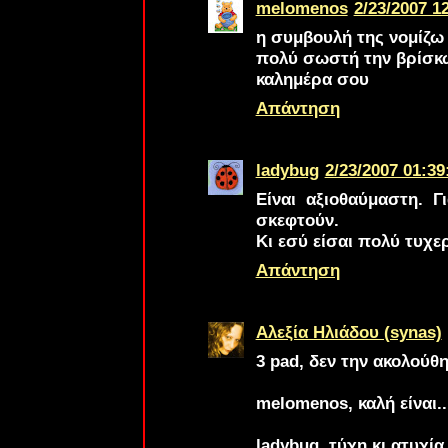
melomenos
2/23/2007 12
η συμβουλή της νομίζω 
πολύ σωστή την βρίσκ
καλημέρα σου
Απάντηση
ladybug
2/23/2007 01:39
Είναι αξιοθαύμαστη. Γ
σκεφτούν.
Κι εσύ είσαι πολύ τυχε
Απάντηση
Αλεξία Ηλιάδου (synas)
3 pad
, δεν την ακολούθ
melomenos
, καλή είναι..
ladybug
, τύχη κι ατυχί