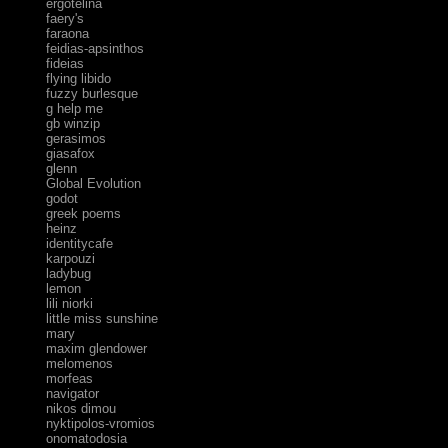
ergotelina
faery's
faraona
feidias-apsinthos
fideias
flying libido
fuzzy burlesque
g help me
gb winzip
gerasimos
giasafox
glenn
Global Evolution
godot
greek poems
heinz
identitycafe
karpouzi
ladybug
lemon
lili niorki
little miss sunshine
mary
maxim glendower
melomenos
morfeas
navigator
nikos dimou
nyktipolos-vromios
onomatodosia