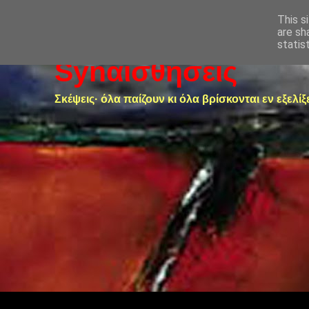
This s
are sh
statis
Synαισθήσεις
Σκέψεις· όλα παίζουν κι όλα βρίσκονται εν εξελίξ