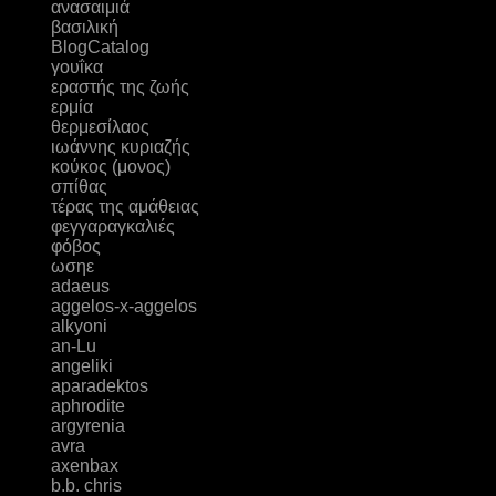
ανασαιμιά
βασιλική
ΒlogCatalog
γουΐκα
εραστής της ζωής
ερμία
θερμεσίλαος
ιωάννης κυριαζής
κούκος (μονος)
σπίθας
τέρας της αμάθειας
φεγγαραγκαλιές
φόβος
ωσηε
adaeus
aggelos-x-aggelos
alkyoni
an-Lu
angeliki
aparadektos
aphrodite
argyrenia
avra
axenbax
b.b. chris