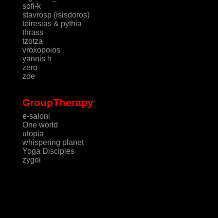
sofi-k
stavrosp (isisdoros)
teiresias & pythia
thrass
tzotza
vroxopoios
yannis h
zero
zoe
GroupTherapy
e-saloni
One world
utopia
whispering planet
Yoga Disciples
zygoi