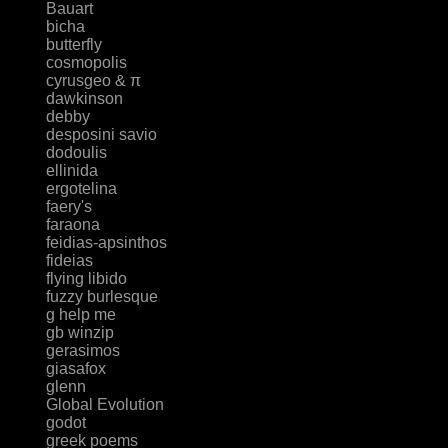
Bauart
bicha
butterfly
cosmopolis
cyrusgeo & π
dawkinson
debby
desposini savio
dodoulis
ellinida
ergotelina
faery's
faraona
feidias-apsinthos
fideias
flying libido
fuzzy burlesque
g help me
gb winzip
gerasimos
giasafox
glenn
Global Evolution
godot
greek poems