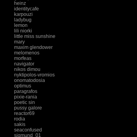
heinz
identitycafe
karpouzi
ladybug
lemon
lili niorki
little miss sunshine
mary
maxim glendower
melomenos
morfeas
navigator
nikos dimou
nyktipolos-vromios
onomatodosia
optimus
paragrafos
pixie-rania
poetic sin
pussy galore
reactor69
rodia
sakis
seaconfused
sigmund_01