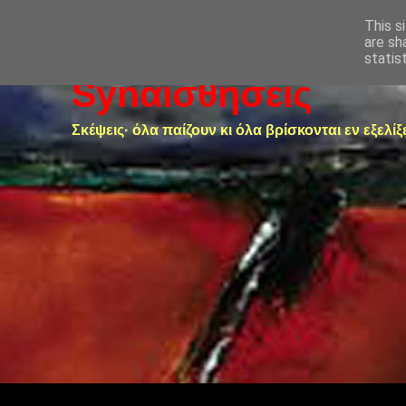
This s
are sh
statis
Synαισθήσεις
Σκέψεις· όλα παίζουν κι όλα βρίσκονται εν εξελίξ