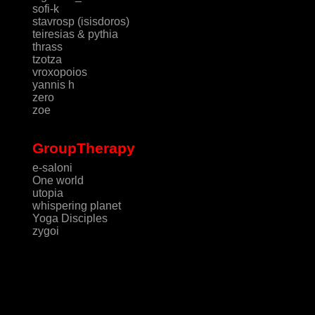
sofi-k
stavrosp (isisdoros)
teiresias & pythia
thrass
tzotza
vroxopoios
yannis h
zero
zoe
GroupTherapy
e-saloni
One world
utopia
whispering planet
Yoga Disciples
zygoi