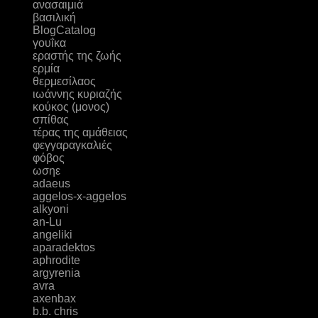
ανασαιμιά
βασιλική
ΒlogCatalog
γουΐκα
εραστής της ζωής
ερμία
θερμεσίλαος
ιωάννης κυριαζής
κούκος (μονος)
σπίθας
τέρας της αμάθειας
φεγγαραγκαλιές
φόβος
ωσηε
adaeus
aggelos-x-aggelos
alkyoni
an-Lu
angeliki
aparadektos
aphrodite
argyrenia
avra
axenbax
b.b. chris