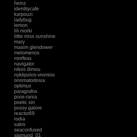
heinz
identitycafe
karpouzi
ladybug
lemon
lili niorki
little miss sunshine
mary
maxim glendower
melomenos
morfeas
navigator
nikos dimou
nyktipolos-vromios
onomatodosia
optimus
paragrafos
pixie-rania
poetic sin
pussy galore
reactor69
rodia
sakis
seaconfused
sigmund_01