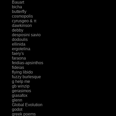
Bauart
bicha
butterfly
cosmopolis
cyrusgeo & π
dawkinson
debby
desposini savio
dodoulis
ellinida
ergotelina
faery's
faraona
feidias-apsinthos
fideias
flying libido
fuzzy burlesque
g help me
gb winzip
gerasimos
giasafox
glenn
Global Evolution
godot
greek poems