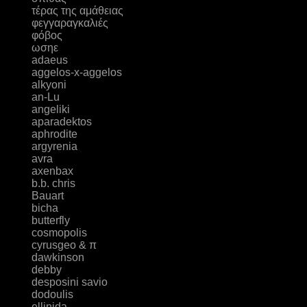
τέρας της αμάθειας
φεγγαραγκαλιές
φόβος
ωσηε
adaeus
aggelos-x-aggelos
alkyoni
an-Lu
angeliki
aparadektos
aphrodite
argyrenia
avra
axenbax
b.b. chris
Bauart
bicha
butterfly
cosmopolis
cyrusgeo & π
dawkinson
debby
desposini savio
dodoulis
ellinida