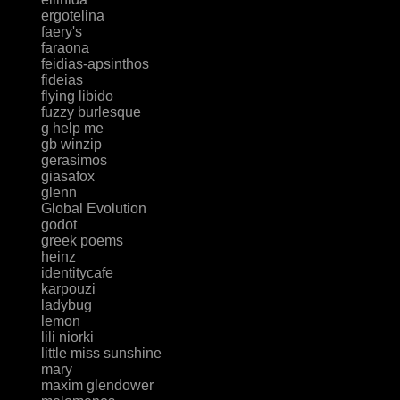
ergotelina
faery's
faraona
feidias-apsinthos
fideias
flying libido
fuzzy burlesque
g help me
gb winzip
gerasimos
giasafox
glenn
Global Evolution
godot
greek poems
heinz
identitycafe
karpouzi
ladybug
lemon
lili niorki
little miss sunshine
mary
maxim glendower