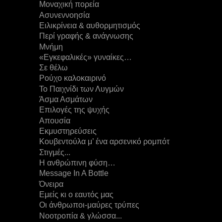
Μοναχική πορεία
Ασυνεννοησία
Ειλικρίνεια & αυθορμητισμός
Περί γραφής & ανάγνωσης
Μνήμη
«Εγκεφαλικές» γυναίκες…
Σε θέλω
Ρούχο καλοκαιρινό
Το Παιχνίδι των Λυγμών
Άσμα Ασμάτων
Επιλογές της ψυχής
Απουσία
Εκμυστηρεύσεις
Κουβεντούλα μ’ ένα αρσενικό ρομπότ
Στιγμές...
Η ανθρώπινη φύση…
Message In A Bottle
Όνειρα
Εμείς κι ο εαυτός μας
Οι άνθρωποι-μαύρες τρύπες
Νοοτροπία & γλώσσα...