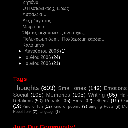
Ζητιάνοι
Ο Πλατωνικός(;) Έρως
Ασφάλεια…
Λες μ’ αγαπάς…
Μωρό μου…
Όψιμες σεξουαλικές ανησυχίες
Πολύχρωμη ζωή… Πολύχρωμη καρδιά…
Καλό μήνα!
►
Αυγούστου 2006
(1)
►
Ιουλίου 2006
(24)
►
Ιουνίου 2006
(21)
Tags
Thoughts
(803)
Small ones
(143)
Emotions
Social
(108)
Memories
(105)
Writing
(85)
Hai
Relations
(50)
Potraits
(35)
Eros
(32)
Others'
(19)
Que
(19)
Kind of fun
(12)
Kind of poems
(9)
Singing Posts
(9)
Mo
Repetitions
(2)
Language
(1)
Join Our Community!