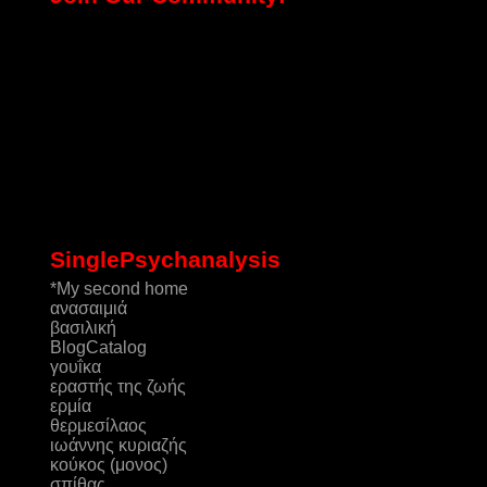
SinglePsychanalysis
*My second home
ανασαιμιά
βασιλική
ΒlogCatalog
γουΐκα
εραστής της ζωής
ερμία
θερμεσίλαος
ιωάννης κυριαζής
κούκος (μονος)
σπίθας