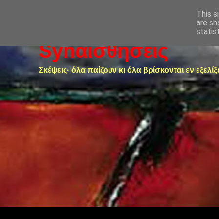
This s
are sh
statis
Synαισθήσεις
Σκέψεις· όλα παίζουν κι όλα βρίσκονται εν εξελίξ