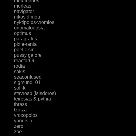
melomenos
morfeas
navigator
nikos dimou
nyktipolos-vromios
onomatodosia
optimus
paragrafos
pixie-rania
poetic sin
pussy galore
reactor69
rodia
sakis
seaconfused
sigmund_01
sofi-k
stavrosp (isisdoros)
teiresias & pythia
thrass
tzotza
vroxopoios
yannis h
zero
zoe