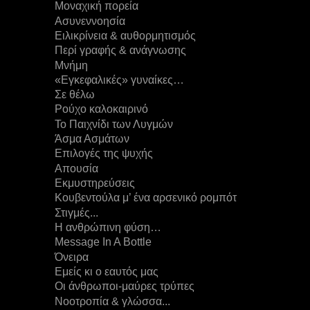
Μοναχική πορεία
Ασυνεννοησία
Ειλικρίνεια & αυθορμητισμός
Περί γραφής & ανάγνωσης
Μνήμη
«Εγκεφαλικές» γυναίκες…
Σε θέλω
Ρούχο καλοκαιρινό
Το Παιχνίδι των Λυγμών
Άσμα Ασμάτων
Επιλογές της ψυχής
Απουσία
Εκμυστηρεύσεις
Κουβεντούλα μ’ ένα αρσενικό ρομπότ
Στιγμές...
Η ανθρώπινη φύση…
Message In A Bottle
Όνειρα
Εμείς κι ο εαυτός μας
Οι άνθρωποι-μαύρες τρύπες
Νοοτροπία & γλώσσα...