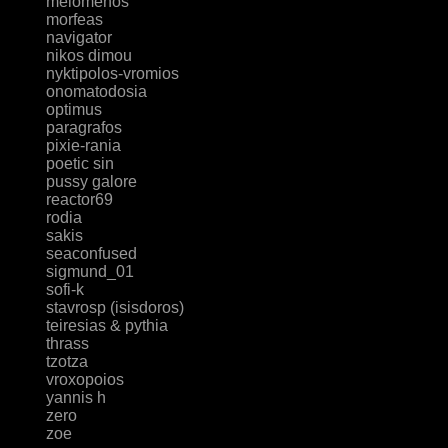
melomenos
morfeas
navigator
nikos dimou
nyktipolos-vromios
onomatodosia
optimus
paragrafos
pixie-rania
poetic sin
pussy galore
reactor69
rodia
sakis
seaconfused
sigmund_01
sofi-k
stavrosp (isisdoros)
teiresias & pythia
thrass
tzotza
vroxopoios
yannis h
zero
zoe