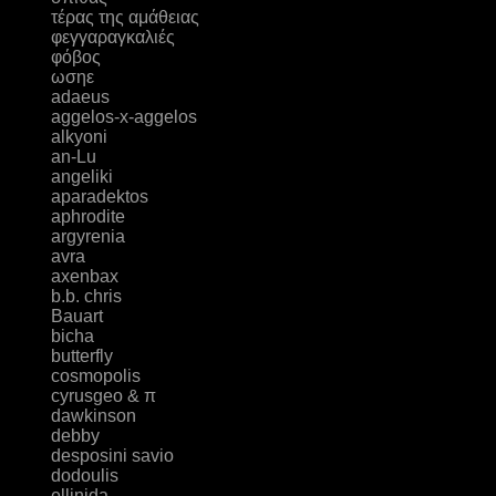
τέρας της αμάθειας
φεγγαραγκαλιές
φόβος
ωσηε
adaeus
aggelos-x-aggelos
alkyoni
an-Lu
angeliki
aparadektos
aphrodite
argyrenia
avra
axenbax
b.b. chris
Bauart
bicha
butterfly
cosmopolis
cyrusgeo & π
dawkinson
debby
desposini savio
dodoulis
ellinida