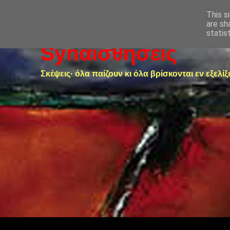
This s
are sh
statis
Synαισθήσεις
Σκέψεις· όλα παίζουν κι όλα βρίσκονται εν εξελίξ