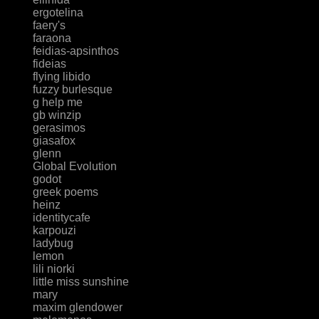
ergotelina
faery's
faraona
feidias-apsinthos
fideias
flying libido
fuzzy burlesque
g help me
gb winzip
gerasimos
giasafox
glenn
Global Evolution
godot
greek poems
heinz
identitycafe
karpouzi
ladybug
lemon
lili niorki
little miss sunshine
mary
maxim glendower