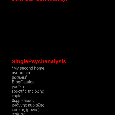
SinglePsychanalysis
*My second home
ανασαιμιά
βασιλική
ΒlogCatalog
γουΐκα
εραστής της ζωής
ερμία
θερμεσίλαος
ιωάννης κυριαζής
κούκος (μονος)
σπίθας