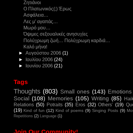
Ζητιάνοι
Ο Πλατωνικός(;) Έρως
Ασφάλεια…
Λες μ’ αγαπάς…
Μωρό μου…
Όψιμες σεξουαλικές ανησυχίες
Πολύχρωμη ζωή… Πολύχρωμη καρδιά…
Καλό μήνα!
►
Αυγούστου 2006
(1)
►
Ιουλίου 2006
(24)
►
Ιουνίου 2006
(21)
Tags
Thoughts
(803)
Small ones
(143)
Emotions
Social
(108)
Memories
(105)
Writing
(85)
Hai
Relations
(50)
Potraits
(35)
Eros
(32)
Others'
(19)
Que
(19)
Kind of fun
(12)
Kind of poems
(9)
Singing Posts
(9)
Mo
Repetitions
(2)
Language
(1)
Join Our Community!