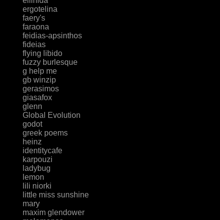
ellinida
ergotelina
faery's
faraona
feidias-apsinthos
fideias
flying libido
fuzzy burlesque
g help me
gb winzip
gerasimos
giasafox
glenn
Global Evolution
godot
greek poems
heinz
identitycafe
karpouzi
ladybug
lemon
lili niorki
little miss sunshine
mary
maxim glendower