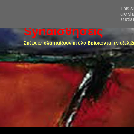
This s
are sh
statis
Synαισθήσεις
Σκέψεις· όλα παίζουν κι όλα βρίσκονται εν εξελίξ