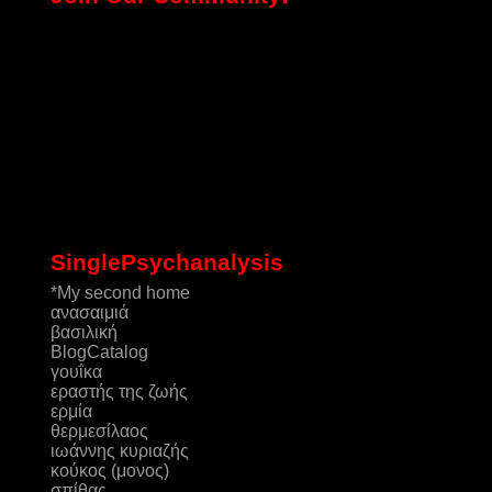
SinglePsychanalysis
*My second home
ανασαιμιά
βασιλική
ΒlogCatalog
γουΐκα
εραστής της ζωής
ερμία
θερμεσίλαος
ιωάννης κυριαζής
κούκος (μονος)
σπίθας