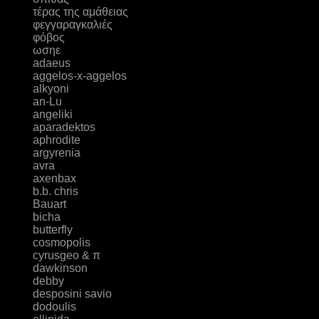
τέρας της αμάθειας
φεγγαραγκαλιές
φόβος
ωσηε
adaeus
aggelos-x-aggelos
alkyoni
an-Lu
angeliki
aparadektos
aphrodite
argyrenia
avra
axenbax
b.b. chris
Bauart
bicha
butterfly
cosmopolis
cyrusgeo & π
dawkinson
debby
desposini savio
dodoulis