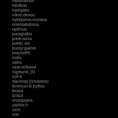
melomenos
morfeas
navigator
nikos dimou
nyktipolos-vromios
onomatodosia
optimus
paragrafos
pixie-rania
poetic sin
pussy galore
reactor69
rodia
sakis
seaconfused
sigmund_01
sofi-k
stavrosp (isisdoros)
teiresias & pythia
thrass
tzotza
vroxopoios
yannis h
zero
zoe