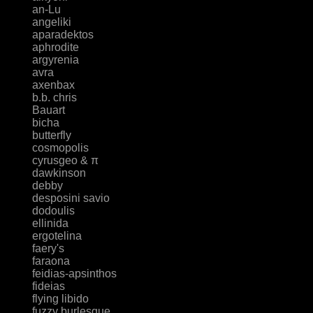
an-Lu
angeliki
aparadektos
aphrodite
argyrenia
avra
axenbax
b.b. chris
Bauart
bicha
butterfly
cosmopolis
cyrusgeo & π
dawkinson
debby
desposini savio
dodoulis
ellinida
ergotelina
faery's
faraona
feidias-apsinthos
fideias
flying libido
fuzzy burlesque