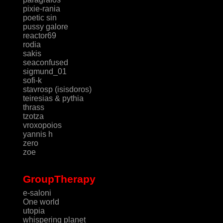
pixie-rania
poetic sin
pussy galore
reactor69
rodia
sakis
seaconfused
sigmund_01
sofi-k
stavrosp (isisdoros)
teiresias & pythia
thrass
tzotza
vroxopoios
yannis h
zero
zoe
GroupTherapy
e-saloni
One world
utopia
whispering planet