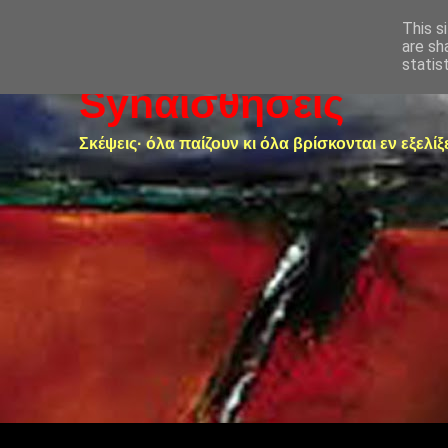
This s
are sh
statis
Synαισθήσεις
Σκέψεις· όλα παίζουν κι όλα βρίσκονται εν εξελίξ