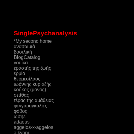
SinglePsychanalysis
*My second home
ανασαιμιά
βασιλική
ΒlogCatalog
γουΐκα
εραστής της ζωής
ερμία
θερμεσίλαος
ιωάννης κυριαζής
κούκος (μονος)
σπίθας
τέρας της αμάθειας
φεγγαραγκαλιές
φόβος
ωσηε
adaeus
aggelos-x-aggelos
alkyoni