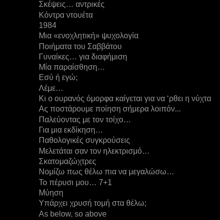
Σκέψεις… αντρικές
Κόντρα ντουέτα
1984
Μια «ενοχλητική» ψυχολογία
Ποιήματα του Σαββάτου
Γυναίκες… για διαφήμιση
Μία παραίσθηση…
Εσύ ή εγώ;
Λέμε…
Κι ο ουρανός όμορφα καίγεται για να ‘ρθει η νύχτα
Ας ποστάρουμε ποίηση σήμερα λοιπόν...
Παλεύοντας με τον τοίχο…
Για μια εκδίκηση…
Παθολογικές συγκρούσεις
Μελετάται σαν τον ηλεκτρισμό…
Σκατομαζώχτρες
Νομίζω πως θέλω πια να μεγαλώσω…
Το πέρυσι μου… 7+1
Μύηση
Υπάρχει χρυσή τομή στα θέλω;
As below, so above