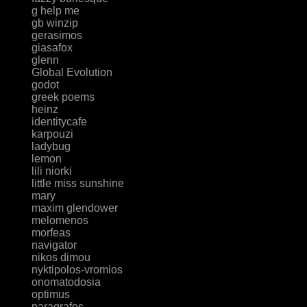
g help me
gb winzip
gerasimos
giasafox
glenn
Global Evolution
godot
greek poems
heinz
identitycafe
karpouzi
ladybug
lemon
lili niorki
little miss sunshine
mary
maxim glendower
melomenos
morfeas
navigator
nikos dimou
nyktipolos-vromios
onomatodosia
optimus
paragrafos