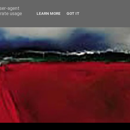
user-agent
erate usage
LEARN MORE
GOT IT