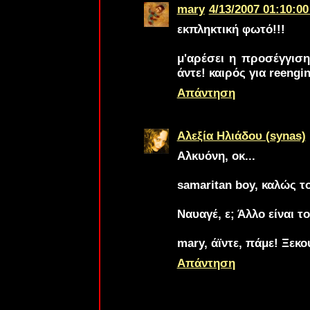
mary
4/13/2007 01:10:00
εκπληκτική φωτό!!!
μ'αρέσει η προσέγγιση
άντε! καιρός για reengin
Απάντηση
Αλεξία Ηλιάδου (synas)
Αλκυόνη
, οκ...
samaritan boy
, καλώς τ
Ναυαγέ
, ε; Άλλο είναι τ
mary
, άϊντε, πάμε! Ξεκο
Απάντηση