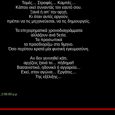
Τομές… Στροφές… Καμπές…
Κάπου εκεί συναντάς τον εαυτό σου.
Ξανά ή απ’ την αρχή.
Κι όταν αυτές αργούν,
πρέπει να τις μηχανεύεσαι, να τις δημιουργείς.
Τα επιχειρηματικά χρονοδιαγράμματα
αλλάζουν ανά 5ετία.
Τα προσωπικά
τα προσδιορίζω στο 9μηνο.
Όσο περίπου κρατά μία φυσική εγκυμοσύνη.
Αν δεν γεννηθεί κάτι,
αρχίζεις ξανά το… πήδημα!!
Βασανιστικό, ηδονικό ή αγγαρεία…
Εκεί, στον αγώνα… Εργάτες…
Της εξέλιξης…
ς
2:06:00 μ.μ.