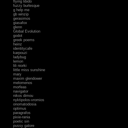
flying libido
fuzzy burlesque
g help me
gb winzip
gerasimos
giasafox
glenn
Global Evolution
godot
greek poems
heinz
identitycafe
karpouzi
ladybug
lemon
lili niorki
little miss sunshine
mary
maxim glendower
melomenos
morfeas
navigator
nikos dimou
nyktipolos-vromios
onomatodosia
optimus
paragrafos
pixie-rania
poetic sin
pussy galore