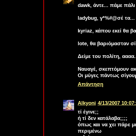
dawk
, άντε... πάμε πάλι
ladybug
, γ*%#@σέ τα...
kyriaz
, κάπου εκεί θα β
lote
, θα βαριόμασταν σί
Δείμε του πολίτη
, αααα.
Ναυαγέ
, σκεπτόμουν ακ
Οι μύγες πάντως σίγου
Απάντηση
Alkyoni
4/13/2007 10:07
τί έγινε;;
ή τί δεν κατάλαβα;;;;
όπως και να χει πάρε 
περιμένω