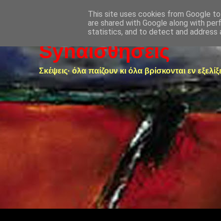
This site uses cookies from Google to 
are shared with Google along with per
statistics, and to detect and address 
Synαισθήσεις
Σκέψεις· όλα παίζουν κι όλα βρίσκονται εν εξελίξ