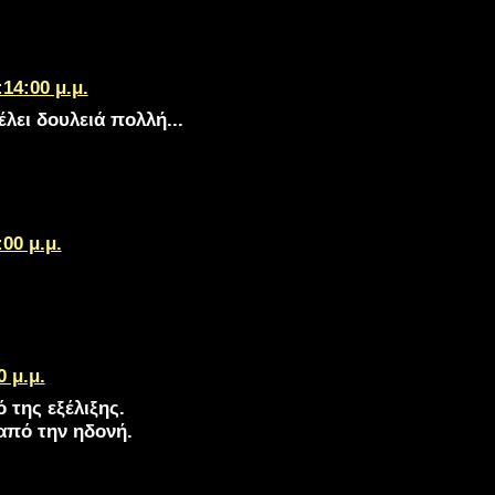
:14:00 μ.μ.
έλει δουλειά πολλή...
:00 μ.μ.
0 μ.μ.
 της εξέλιξης.
από την ηδονή.