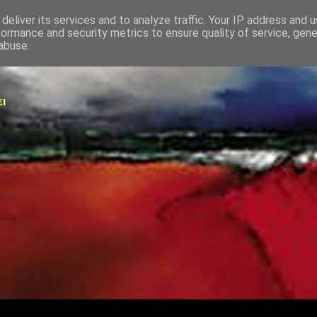
deliver its services and to analyze traffic. Your IP address and 
formance and security metrics to ensure quality of service, gen
abuse.
ει