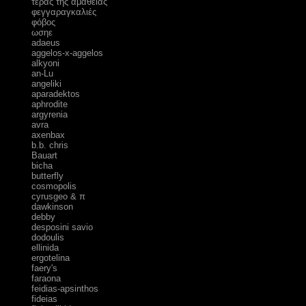
τέρας της αμάθειας
φεγγαραγκαλιές
φόβος
ωσηε
adaeus
aggelos-x-aggelos
alkyoni
an-Lu
angeliki
aparadektos
aphrodite
argyrenia
avra
axenbax
b.b. chris
Bauart
bicha
butterfly
cosmopolis
cyrusgeo & π
dawkinson
debby
desposini savio
dodoulis
ellinida
ergotelina
faery's
faraona
feidias-apsinthos
fideias