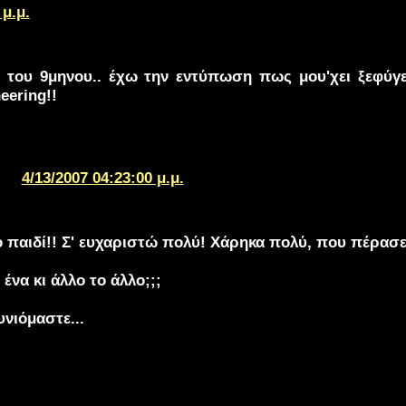
 μ.μ.
 του 9μηνου.. έχω την εντύπωση πως μου'χει ξεφύγε
eering!!
4/13/2007 04:23:00 μ.μ.
ο παιδί!! Σ' ευχαριστώ πολύ! Χάρηκα πολύ, που πέρασε
ο ένα κι άλλο το άλλο;;;
υνιόμαστε...