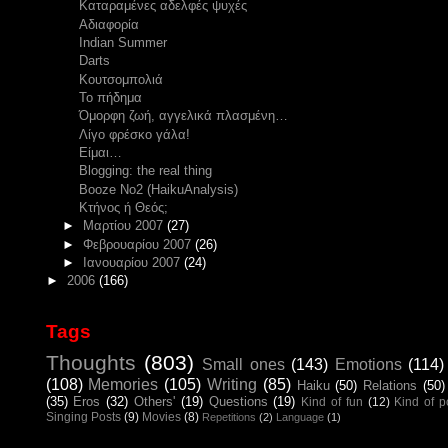
Καταραμένες αδελφές ψυχές
Αδιαφορία
Indian Summer
Darts
Κουτσομπολιά
Το πήδημα
Όμορφη ζωή, αγγελικά πλασμένη…
Λίγο φρέσκο γάλα!
Είμαι…
Blogging: the real thing
Booze Νο2 (HaikuAnalysis)
Κτήνος ή Θεός;
►
Μαρτίου 2007
(27)
►
Φεβρουαρίου 2007
(26)
►
Ιανουαρίου 2007
(24)
►
2006
(166)
Tags
Thoughts
(803)
Small ones
(143)
Emotions
(114)
(108)
Memories
(105)
Writing
(85)
Haiku
(50)
Relations
(50)
(35)
Eros
(32)
Others'
(19)
Questions
(19)
Kind of fun
(12)
Kind of 
Singing Posts
(9)
Movies
(8)
Repetitions
(2)
Language
(1)