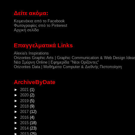
Δείτε ακόμα:
Κειμενάκια από το Facebook
Φωτογραφίες σπό το Pinterest
Αρχική σελίδα
Επαγγελματικά Links
Alexia's Inspirations
Orizontes Graphic Arts | Graphic Communication & Web Design Idea
Νέα Σμύρνη Online | Εφημερίδα "Νέοι Ορίζοντες"
Orizontes Data | Μαθήματα Computer & Διεθνής Πιστοποίηση
ArchiveByDate
►
2021
(1)
►
2020
(2)
►
2019
(5)
►
2018
(9)
►
2017
(12)
►
2016
(4)
►
2015
(18)
►
2014
(23)
►
2013
(25)