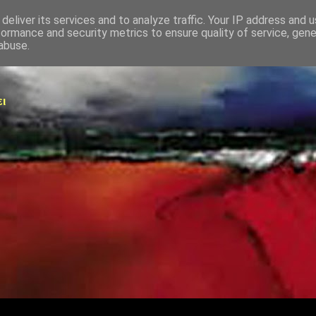
deliver its services and to analyze traffic. Your IP address and 
formance and security metrics to ensure quality of service, gen
abuse.
ει