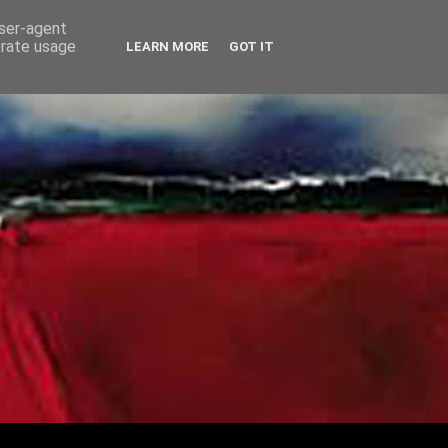
user-agent
erate usage
LEARN MORE
GOT IT