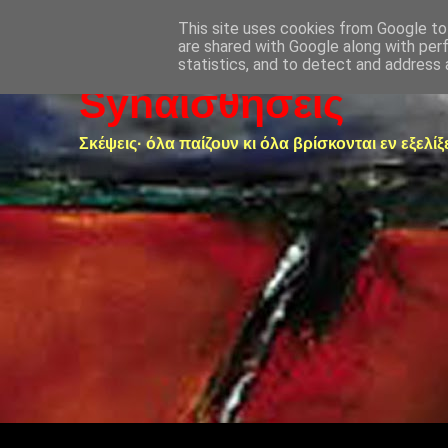
This site uses cookies from Google to 
are shared with Google along with per
statistics, and to detect and address 
Synαισθήσεις
Σκέψεις· όλα παίζουν κι όλα βρίσκονται εν εξελίξ