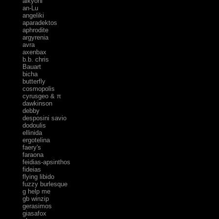
alkyoni
an-Lu
angeliki
aparadektos
aphrodite
argyrenia
avra
axenbax
b.b. chris
Bauart
bicha
butterfly
cosmopolis
cyrusgeo & π
dawkinson
debby
desposini savio
dodoulis
ellinida
ergotelina
faery's
faraona
feidias-apsinthos
fideias
flying libido
fuzzy burlesque
g help me
gb winzip
gerasimos
giasafox