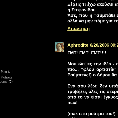
Ξέρεις τι έχω ακούσει 
η Στεφανίδου.
Άσε, που η "συμπάθεια
αλλά να μην πάμε για τ
Απάντηση
Aphrodite
6/20/2006 09:
ΓΜΤ! ΓΜΤ! ΓΜΤ!!!!
Μου'κλεψες την ιδέα - 
πιο... "φλου αρτιστίκ
Social
Ρούμπενς!) ο Δήμου θα 
Potraits
poems
(9)
Ενα σου λέω: δεν υπάρ
τραβήξει, όλες τις στε
από το να είσαι έγκυος
max!
(max στα μούτρα του!)