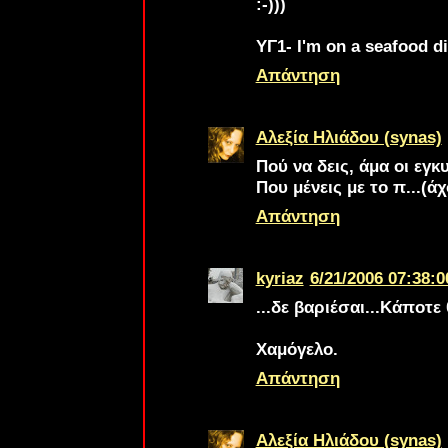
:-)))
ΥΓ1- I'm on a seafood die
Απάντηση
Αλεξία Ηλιάδου (synas)
Πού να δεις, άμα οι εγκ
Που μένεις με το π...(άχ
Απάντηση
kyriaz
6/21/2006 07:38:0
...δε βαριέσαι...Κάποτ
Χαμόγελο.
Απάντηση
Αλεξία Ηλιάδου (synas)