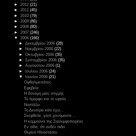
►
2012
(21)
►
2011
(45)
►
2010
(79)
►
2009
(86)
►
2008
(80)
►
2007
(246)
▼
2006
(166)
►
Δεκεμβρίου 2006
(28)
►
Νοεμβρίου 2006
(22)
►
Οκτωβρίου 2006
(35)
►
Σεπτεμβρίου 2006
(35)
►
Αυγούστου 2006
(1)
►
Ιουλίου 2006
(24)
▼
Ιουνίου 2006
(21)
Οφθαλμαπάτες
Εφηβεία
Η δύναμη μίας στιγμής
Το όμορφο και το ωραίο
Νυστάζω
Τη Δευτέρα κάτι έχω…
Σκεφθείτε, γιατί χανόμαστε…
Η κομμούνα της Στρουμφοπαρέας
Εν οίδα, ότι ουδέν οίδα
Θερινό Ηλιοστάσιο