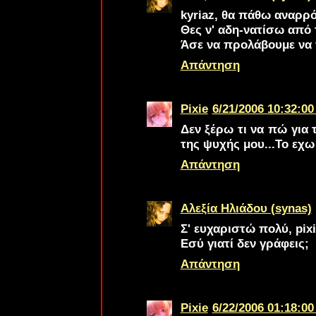
kyriaz, θα πάθω αναρρ
Θες ν' αδη-νατίσω από
Άσε να προλάβουμε να γ
Απάντηση
Pixie
6/21/2006 10:32:00
Δεν ξέρω τι να πώ για 
της ψυχής μου...Το εχω
Απάντηση
Αλεξία Ηλιάδου (synas)
Σ' ευχαριστώ πολύ, pixi
Εσύ γιατί δεν γράφεις;
Απάντηση
Pixie
6/22/2006 01:18:00