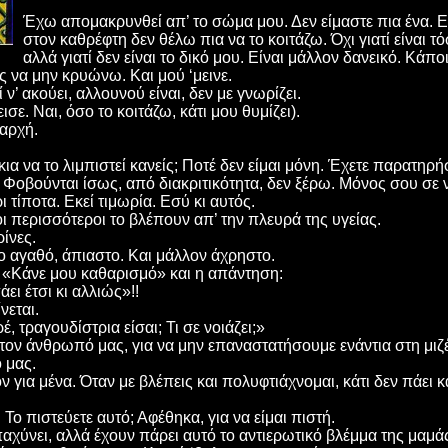
Έχω απομακρυνθεί απ’ το σώμα μου. Δεν είμαστε πια ένα. Εί
στον καθρέφτη δεν θέλω πια να το κοιτάζω. Όχι γιατί είναι τό
αλλά γιατί δεν είναι το δικό μου. Είναι μάλλον δανεικό. Κάπ
ς να μην κρυώνω. Και μού ‘μεινε.
ί ν’ ακούει, αλλουνού είναι, δεν με γνωρίζει.
σε. Ναι, όσο το κοιτάζω, κάτι μου θυμίζει).
 αρχή.
 να το λιμπιστεί κανείς; Ποτέ δεν είμαι μόνη. Έχετε παρατηρή
ι; Φοβούνται ίσως, από διακριτικότητα, δεν ξέρω. Μόνος σου σε 
ι τίποτα. Εκεί τιμωρία. Εσύ κι αυτός.
ι περισσότεροι το βλέπουν απ’ την πλευρά της υγείας.
ρίνες.
ο αγαθό, άπιαστο. Και μάλλον άχρηστο.
 «Κάνε μου καθαρισμό» και η απάντηση:
ει έτσι κι αλλιώς»!!
νεται.
έ, τραγουδίστρια είσαι; Τι σε νοιάζει;»
τον άνθρωπό μας, για να μην επαναστατήσουμε ενάντια στη μιζέ
 μας.
ον για μένα. Όταν με βλέπεις και πολυφτιάχνομαι, κάτι δεν πάει 
 Το πιστεύετε αυτό; Αφέθηκα, για να είμαι πιστή.
αχύνει, αλλά έχουν πάρει αυτό το αντιερωτικό βλέμμα της μαμά