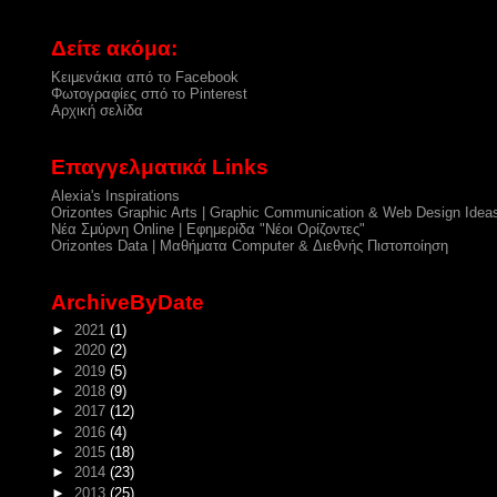
Δείτε ακόμα:
Κειμενάκια από το Facebook
Φωτογραφίες σπό το Pinterest
Αρχική σελίδα
Επαγγελματικά Links
Alexia's Inspirations
Orizontes Graphic Arts | Graphic Communication & Web Design Idea
Νέα Σμύρνη Online | Εφημερίδα "Νέοι Ορίζοντες"
Orizontes Data | Μαθήματα Computer & Διεθνής Πιστοποίηση
ArchiveByDate
►
2021
(1)
►
2020
(2)
►
2019
(5)
►
2018
(9)
►
2017
(12)
►
2016
(4)
►
2015
(18)
►
2014
(23)
►
2013
(25)