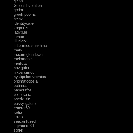
glenn
Global Evolution
godot
greek poems
heinz
identitycafe
karpouzi
ladybug
lemon
lili niorki
little miss sunshine
mary
maxim glendower
melomenos
morfeas
navigator
nikos dimou
nyktipolos-vromios
onomatodosia
optimus
paragrafos
pixie-rania
poetic sin
pussy galore
reactor69
rodia
sakis
seaconfused
sigmund_01
sofi-k