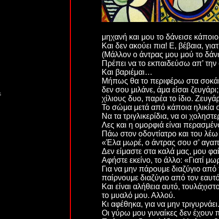
μηχανή και μου το δάνεισε κάποιο
Και δεν ακούει πια! Ε, βέβαια, γιατ
(Μάλλον ο άντρας μου μού το δάνει
Πρέπει να το εκπαιδεύσω απ’ την
Και βαριέμαι…
Μήπως θα το περιφέρω στα σοκάκια
δεν σου μιλάνε, άμα είσαι ζευγάρ
s
χίλιους δυο, παρέα το ίδιο. Ζευγάρ
Το σώμα μετά από κάποια ηλικία ο
Να τα τριγλικερίδια, να οι χοληστε
Λες και η ομορφιά είναι περασμέν
Πάω στον οδοντίατρο και του λέω
«Έλα μωρέ, ο άντρας σου σ’ αγαπά
Δεν είμαστε στα καλά μας, μου φαί
Αφήστε εκείνο, το άλλο: «Γιατί μωρ
Για να μην πάρουμε διαζύγιο από 
παίρνουμε διαζύγιο από τον εαυτό
Και είναι αλήθεια αυτό, τουλάχιστ
το μυαλό μου. Αλλού.
Κι αφέθηκα, για να μην τριγυρνάει.
Οι γύρω μου γυναίκες δεν έχουν π