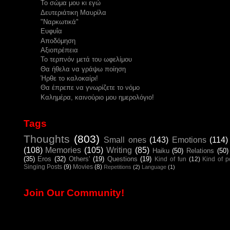
Το σώμα μου κι εγώ
Δευτεριάτικη Μαυρίλα
"Ναρκωτικά"
Eυφυΐα
Αποδόμηση
Αξιοπρέπεια
Το τερπνόν μετά του ωφελίμου
Θα ήθελα να γράψω ποίηση
Ήρθε το καλοκαίρι!
Θα έπρεπε να γνωρίζετε το νόμο
Καλημέρα, καινούριο μου ημερολόγιο!
Tags
Thoughts
(803)
Small ones
(143)
Emotions
(114)
(108)
Memories
(105)
Writing
(85)
Haiku
(50)
Relations
(50)
(35)
Eros
(32)
Others'
(19)
Questions
(19)
Kind of fun
(12)
Kind of 
Singing Posts
(9)
Movies
(8)
Repetitions
(2)
Language
(1)
Join Our Community!