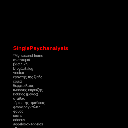
SinglePsychanalysis
*My second home
ανασαιμιά
βασιλική
ΒlogCatalog
γουΐκα
εραστής της ζωής
ερμία
θερμεσίλαος
ιωάννης κυριαζής
κούκος (μονος)
σπίθας
τέρας της αμάθειας
φεγγαραγκαλιές
φόβος
ωσηε
adaeus
aggelos-x-aggelos