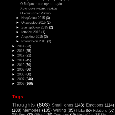
Ο δρόμος προς την επιτυχία
Χριστουγεννιάτικη θλίψη
Οικογενειακό Δίκαιο
►
Νοεμβρίου 2015
(3)
►
Οκτωβρίου 2015
(2)
►
Σεπτεμβρίου 2015
(2)
►
Ιουνίου 2015
(1)
►
Απριλίου 2015
(3)
►
Ιανουαρίου 2015
(3)
►
2014
(23)
►
2013
(25)
►
2012
(21)
►
2011
(45)
►
2010
(79)
►
2009
(86)
►
2008
(80)
►
2007
(246)
►
2006
(166)
Tags
Thoughts
(803)
Small ones
(143)
Emotions
(114)
(108)
Memories
(105)
Writing
(85)
Haiku
(50)
Relations
(50)
(35)
Eros
(32)
Others'
(19)
Questions
(19)
Kind of fun
(12)
Kind of 