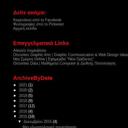
Δείτε ακόμα:
Κειμενάκια από το Facebook
Φωτογραφίες σπό το Pinterest
Αρχική σελίδα
Επαγγελματικά Links
Alexia's Inspirations
Orizontes Graphic Arts | Graphic Communication & Web Design Idea
Νέα Σμύρνη Online | Εφημερίδα "Νέοι Ορίζοντες"
Orizontes Data | Μαθήματα Computer & Διεθνής Πιστοποίηση
ArchiveByDate
►
2021
(1)
►
2020
(2)
►
2019
(5)
►
2018
(9)
►
2017
(12)
►
2016
(4)
▼
2015
(18)
▼
Δεκεμβρίου 2015
(4)
Μια γλωσσολογική παρατήρηση