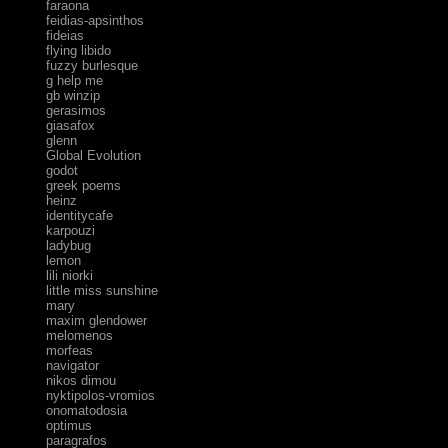
faraona
feidias-apsinthos
fideias
flying libido
fuzzy burlesque
g help me
gb winzip
gerasimos
giasafox
glenn
Global Evolution
godot
greek poems
heinz
identitycafe
karpouzi
ladybug
lemon
lili niorki
little miss sunshine
mary
maxim glendower
melomenos
morfeas
navigator
nikos dimou
nyktipolos-vromios
onomatodosia
optimus
paragrafos