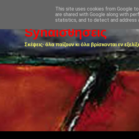
This site uses cookies from Google to 
are shared with Google along with per
statistics, and to detect and address 
Synαισθήσεις
Σκέψεις· όλα παίζουν κι όλα βρίσκονται εν εξελίξ