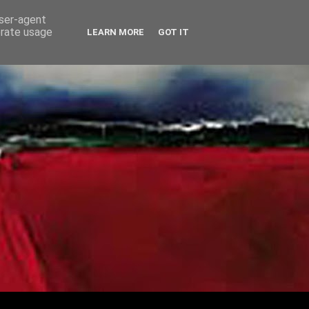
user-agent
erate usage
LEARN MORE
GOT IT