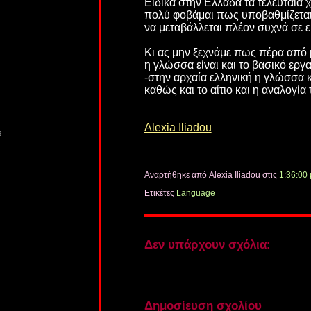
Eιδικά στην Ελλάδα τα τελευταία
πολύ φοβάμαι πως υποβαθμίζεται
να μεταβάλλεται πλέον συχνά σε ε
Κι ας μην ξεχνάμε πως πέρα από 
η γλώσσα είναι και το βασικό ερ
-στην αρχαία ελληνική η γλώσσα κ
καθώς και το αίτιο και η αναλογία
Alexia Iliadou
s
Αναρτήθηκε από Alexia Iliadou
στις
1:36:00 
Ετικέτες
Language
Δεν υπάρχουν σχόλια:
Δημοσίευση σχολίου