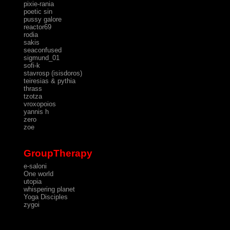
pixie-rania
poetic sin
pussy galore
reactor69
rodia
sakis
seaconfused
sigmund_01
sofi-k
stavrosp (isisdoros)
teiresias & pythia
thrass
tzotza
vroxopoios
yannis h
zero
zoe
GroupTherapy
e-saloni
One world
utopia
whispering planet
Yoga Disciples
zygoi