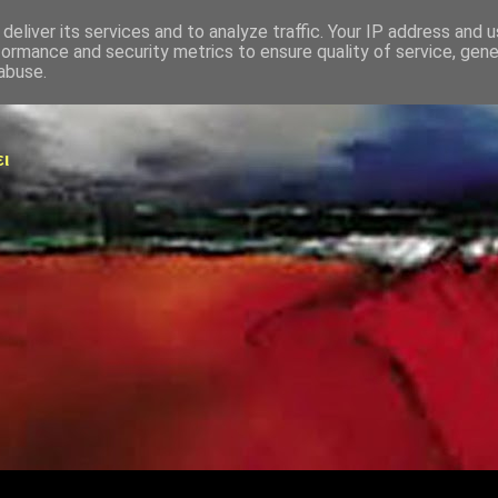
deliver its services and to analyze traffic. Your IP address and 
formance and security metrics to ensure quality of service, gen
abuse.
ει