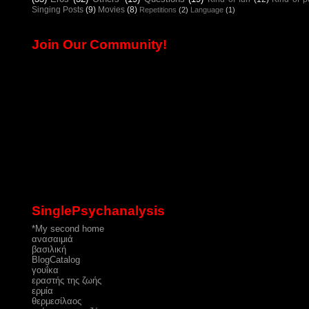
Singing Posts
(9)
Movies
(8)
Repetitions
(2)
Language
(1)
Join Our Community!
SinglePsychanalysis
*My second home
ανασαιμιά
βασιλική
ΒlogCatalog
γουΐκα
εραστής της ζωής
ερμία
θερμεσίλαος