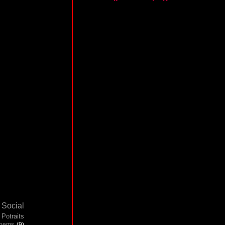
Social
Potraits
poems
(9)