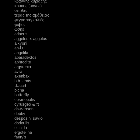
ιωάννης κυριαζής
κούκος (μονος)
σπίθας
τέρας της αμάθειας
φεγγαραγκαλιές
φόβος
ωσηε
adaeus
aggelos-x-aggelos
alkyoni
an-Lu
angeliki
aparadektos
aphrodite
argyrenia
avra
axenbax
b.b. chris
Bauart
bicha
butterfly
cosmopolis
cyrusgeo & π
dawkinson
debby
desposini savio
dodoulis
ellinida
ergotelina
faery's