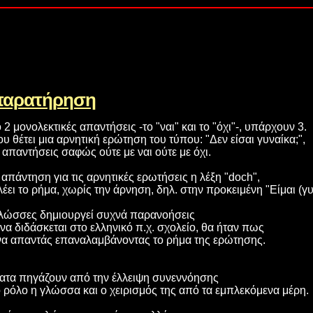
παρατήρηση
 μονολεκτικές απαντήσεις -το "ναι" και το "όχι"-, υπάρχουν 3.
υ θέτει μια αρνητική ερώτηση του τύπου: "Δεν είσαι γυναίκα;",
 απαντήσεις σαφώς ούτε με ναι ούτε με όχι.
απάντηση για τις αρνητικές ερωτήσεις η λέξη "doch",
λέει το ρήμα, χωρίς την άρνηση, δηλ. στην προκειμένη "Είμαι (γυ
ς γλώσσες δημιουργεί συχνά παρανοήσεις
να διδάσκεται στο ελληνικό π.χ. σχολείο, θα ήταν πως
 να απαντάς επαναλαμβάνοντας το ρήμα της ερώτησης.
ατα πηγάζουν από την έλλειψη συνεννόησης
 ρόλο η γλώσσα και ο χειρισμός της από τα εμπλεκόμενα μέρη.