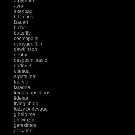
argyrenia
avra
axenbax
b.b. chris
Bauart
bicha
butterfly
cosmopolis
cyrusgeo & π
dawkinson
debby
desposini savio
dodoulis
ellinida
ergotelina
faery's
faraona
feidias-apsinthos
fideias
flying libido
fuzzy burlesque
g help me
gb winzip
gerasimos
giasafox