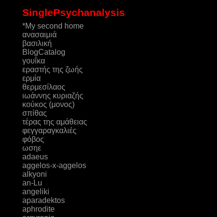
SinglePsychanalysis
*My second home
ανασαιμιά
βασιλική
ΒlogCatalog
γουΐκα
εραστής της ζωής
ερμία
θερμεσίλαος
ιωάννης κυριαζής
κούκος (μονος)
σπίθας
τέρας της αμάθειας
φεγγαραγκαλιές
φόβος
ωσηε
adaeus
aggelos-x-aggelos
alkyoni
an-Lu
angeliki
aparadektos
aphrodite