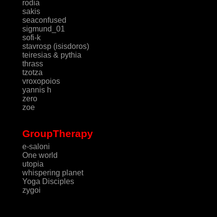
rodia
sakis
seaconfused
sigmund_01
sofi-k
stavrosp (isisdoros)
teiresias & pythia
thrass
tzotza
vroxopoios
yannis h
zero
zoe
GroupTherapy
e-saloni
One world
utopia
whispering planet
Yoga Disciples
zygoi