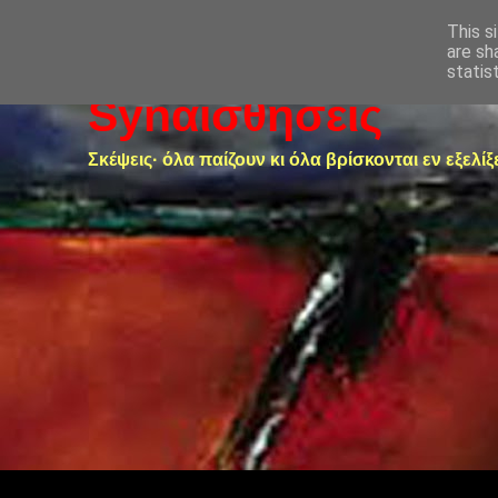
This s
are sh
statis
Synαισθήσεις
Σκέψεις· όλα παίζουν κι όλα βρίσκονται εν εξελίξ