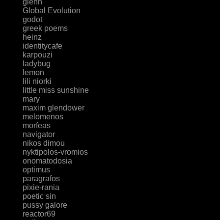
glenn
Global Evolution
godot
greek poems
heinz
identitycafe
karpouzi
ladybug
lemon
lili niorki
little miss sunshine
mary
maxim glendower
melomenos
morfeas
navigator
nikos dimou
nyktipolos-vromios
onomatodosia
optimus
paragrafos
pixie-rania
poetic sin
pussy galore
reactor69