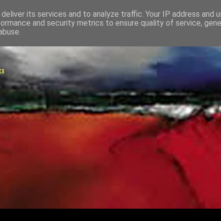
deliver its services and to analyze traffic. Your IP address and 
formance and security metrics to ensure quality of service, gen
abuse.
ει