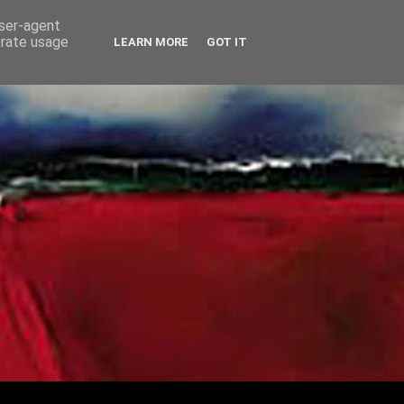
user-agent
erate usage
LEARN MORE
GOT IT