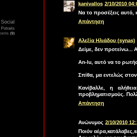
kanivallos
2/10/2010 04:
Να το προσέξεις αυτό, 
Απάντηση
Social
Potraits
poems
(9)
Αλεξία Ηλιάδου (synas)
Δείμε
, δεν προτείνω... 
An-lu
, αυτό να το ρωτή
Σπίθα
, μα εντελώς στον
Κανίβαλλε
, η αλήθει
προβληματισμούς. Πoλλ
Απάντηση
Ανώνυμος
2/10/2010 12:
Ποιόν αέρα,κατάλαβες,s