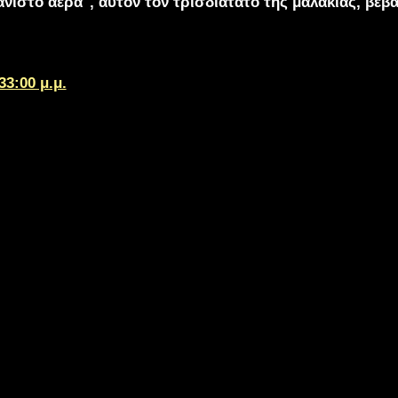
νιστό αέρα", αυτόν τον τρισδιάτατο της μαλακίας, βέβα
33:00 μ.μ.