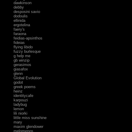
dawkinson
debby
desposini savio
dodoulis
ellinida
ergotelina
faery's
faraona
feidias-apsinthos
fideias
flying libido
fuzzy burlesque
g help me
gb winzip
gerasimos
giasafox
glenn
Global Evolution
godot
greek poems
heinz
identitycafe
karpouzi
ladybug
lemon
lili niorki
little miss sunshine
mary
maxim glendower
melomenos