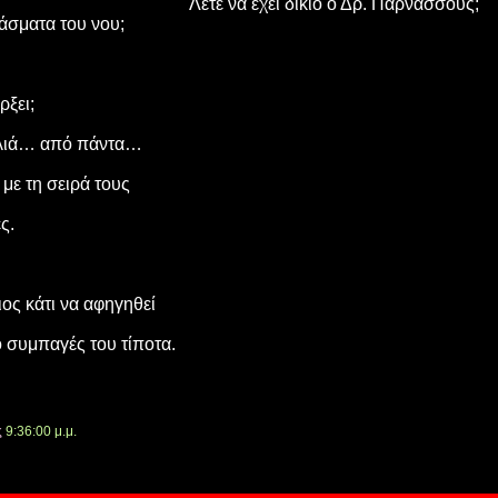
Λέτε να έχει δίκιο ο Δρ. Παρνάσσους;
άσματα του νου;
ρξει;
αλιά… από πάντα…
 με τη σειρά τους
ς.
ιος κάτι να αφηγηθεί
ο συμπαγές του τίποτα.
ς
9:36:00 μ.μ.