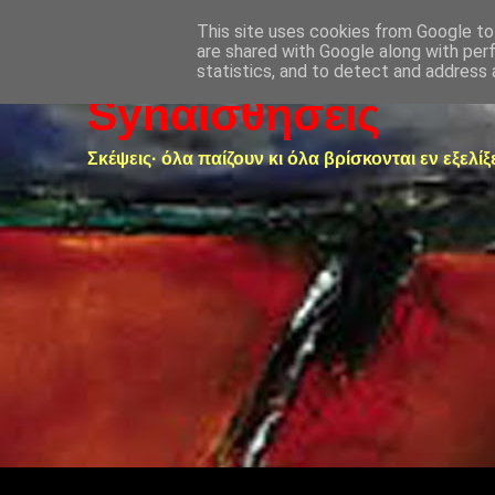
This site uses cookies from Google to 
are shared with Google along with per
statistics, and to detect and address 
Synαισθήσεις
Σκέψεις· όλα παίζουν κι όλα βρίσκονται εν εξελίξ