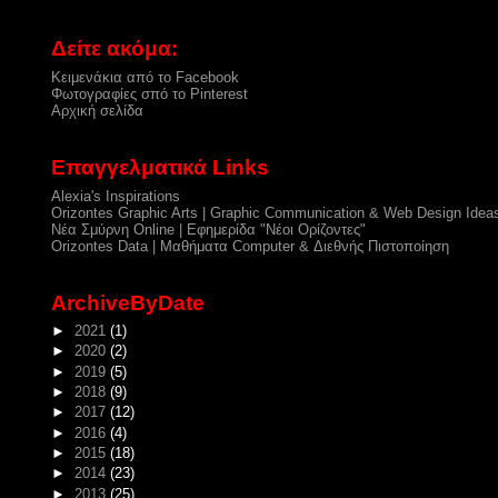
Δείτε ακόμα:
Κειμενάκια από το Facebook
Φωτογραφίες σπό το Pinterest
Αρχική σελίδα
Επαγγελματικά Links
Alexia's Inspirations
Orizontes Graphic Arts | Graphic Communication & Web Design Idea
Νέα Σμύρνη Online | Εφημερίδα "Νέοι Ορίζοντες"
Orizontes Data | Μαθήματα Computer & Διεθνής Πιστοποίηση
ArchiveByDate
►
2021
(1)
►
2020
(2)
►
2019
(5)
►
2018
(9)
►
2017
(12)
►
2016
(4)
►
2015
(18)
►
2014
(23)
►
2013
(25)