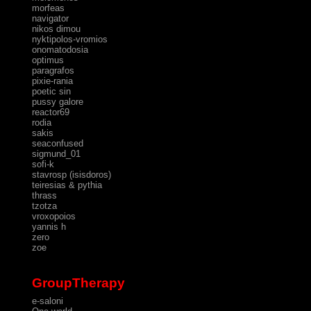
morfeas
navigator
nikos dimou
nyktipolos-vromios
onomatodosia
optimus
paragrafos
pixie-rania
poetic sin
pussy galore
reactor69
rodia
sakis
seaconfused
sigmund_01
sofi-k
stavrosp (isisdoros)
teiresias & pythia
thrass
tzotza
vroxopoios
yannis h
zero
zoe
GroupTherapy
e-saloni