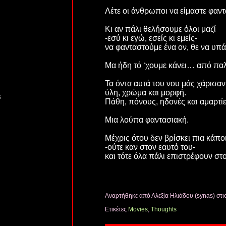
Λέτε οι άνθρωποι να είμαστε φαντ
Κι αν πάλι θελήσουμε όλοι μαζί
-εσύ κι εγώ, εσείς κι εμείς-
να φανταστούμε ένα ον, θε να υπά
Μα ήδη τό ‘χουμε κάνει… από π
Τα όντα αυτά του νου μάς χάρισαν
ύλη, χρώμα και μορφή.
s
Πάθη, πόνους, ηδονές και αμαρτίε
Μια λούπα φαντασιακή.
Μέχρις ότου δεν βρίσκει πια κάπο
-ούτε καν στον εαυτό του-
και τότε όλα πάλι επιστρέφουν στ
Αναρτήθηκε από Αλεξία Ηλιάδου (synas)
στι
Ετικέτες
Movies
,
Thoughts