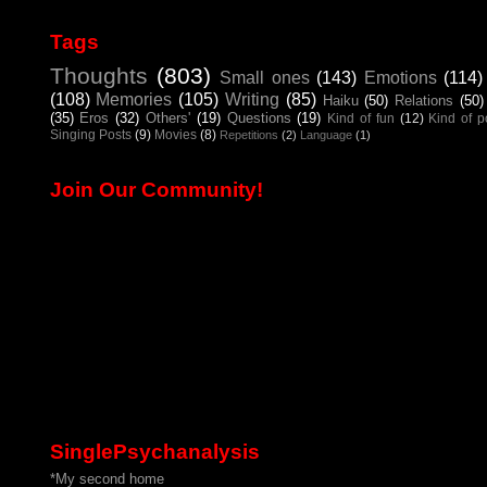
Tags
Thoughts
(803)
Small ones
(143)
Emotions
(114)
(108)
Memories
(105)
Writing
(85)
Haiku
(50)
Relations
(50)
(35)
Eros
(32)
Others'
(19)
Questions
(19)
Kind of fun
(12)
Kind of 
Singing Posts
(9)
Movies
(8)
Repetitions
(2)
Language
(1)
Join Our Community!
SinglePsychanalysis
*My second home