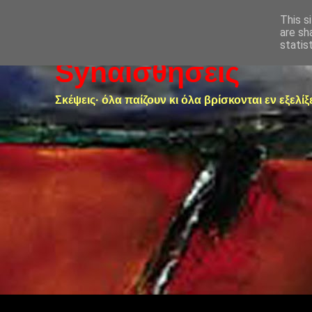
This s
are sh
statis
Synαισθήσεις
Σκέψεις· όλα παίζουν κι όλα βρίσκονται εν εξελίξ