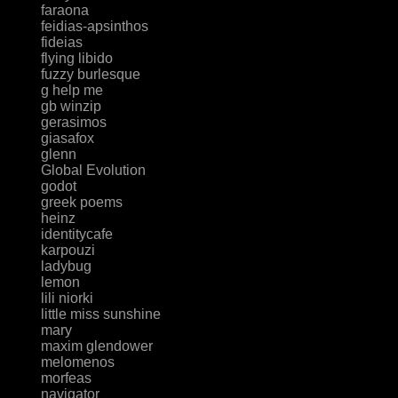
faraona
feidias-apsinthos
fideias
flying libido
fuzzy burlesque
g help me
gb winzip
gerasimos
giasafox
glenn
Global Evolution
godot
greek poems
heinz
identitycafe
karpouzi
ladybug
lemon
lili niorki
little miss sunshine
mary
maxim glendower
melomenos
morfeas
navigator