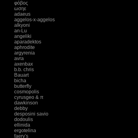
φόβος
ωσηε
adaeus
aggelos-x-aggelos
alkyoni
an-Lu
angeliki
aparadektos
aphrodite
argyrenia
avra
axenbax
b.b. chris
Bauart
bicha
butterfly
cosmopolis
cyrusgeo & π
dawkinson
debby
desposini savio
dodoulis
ellinida
ergotelina
faery's