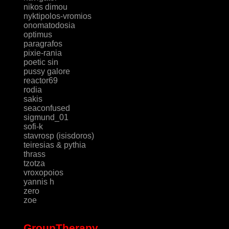
nikos dimou
nyktipolos-vromios
onomatodosia
optimus
paragrafos
pixie-rania
poetic sin
pussy galore
reactor69
rodia
sakis
seaconfused
sigmund_01
sofi-k
stavrosp (isisdoros)
teiresias & pythia
thrass
tzotza
vroxopoios
yannis h
zero
zoe
GroupTherapy