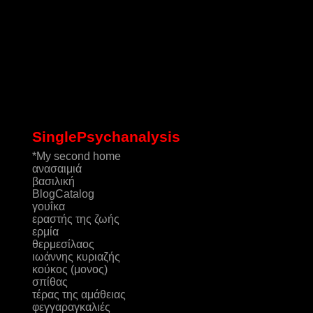
SinglePsychanalysis
*My second home
ανασαιμιά
βασιλική
ΒlogCatalog
γουΐκα
εραστής της ζωής
ερμία
θερμεσίλαος
ιωάννης κυριαζής
κούκος (μονος)
σπίθας
τέρας της αμάθειας
φεγγαραγκαλιές