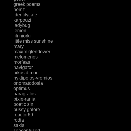
greek poems
heinz
identitycafe
karpouzi
ladybug
lemon
lili niorki
little miss sunshine
mary
maxim glendower
melomenos
morfeas
navigator
nikos dimou
nyktipolos-vromios
onomatodosia
optimus
paragrafos
pixie-rania
poetic sin
pussy galore
reactor69
rodia
sakis
seaconfused