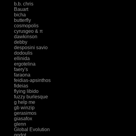
b.b. chris
Bauart
bicha
butterfly
cosmopolis
cyrusgeo & π
dawkinson
debby
desposini savio
dodoulis
ellinida
ergotelina
faery's
faraona
feidias-apsinthos
fideias
flying libido
fuzzy burlesque
g help me
gb winzip
gerasimos
giasafox
glenn
Global Evolution
godot