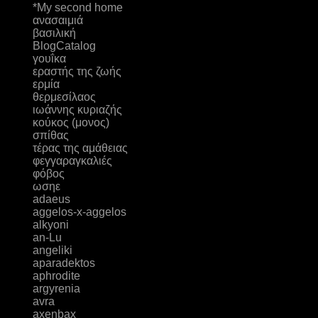
*My second home
ανασαιμιά
βασιλική
ΒlogCatalog
γουΐκα
εραστής της ζωής
ερμία
θερμεσίλαος
ιωάννης κυριαζής
κούκος (μονος)
σπίθας
τέρας της αμάθειας
φεγγαραγκαλιές
φόβος
ωσηε
adaeus
aggelos-x-aggelos
alkyoni
an-Lu
angeliki
aparadektos
aphrodite
argyrenia
avra
axenbax