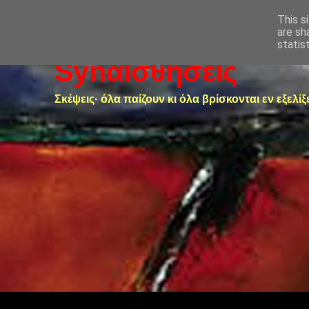
This s
are sh
statis
Synαισθήσεις
Σκέψεις· όλα παίζουν κι όλα βρίσκονται εν εξελίξ