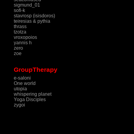
sigmund_01
sofi-k
stavrosp (isisdoros)
teiresias & pythia
thrass
tzotza
vroxopoios
yannis h
zero
zoe
GroupTherapy
e-saloni
One world
utopia
whispering planet
Yoga Disciples
zygoi