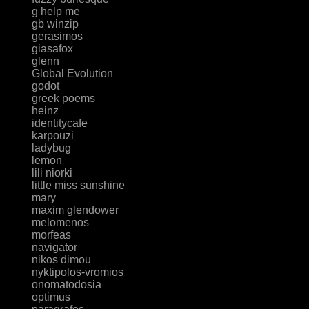
g help me
gb winzip
gerasimos
giasafox
glenn
Global Evolution
godot
greek poems
heinz
identitycafe
karpouzi
ladybug
lemon
lili niorki
little miss sunshine
mary
maxim glendower
melomenos
morfeas
navigator
nikos dimou
nyktipolos-vromios
onomatodosia
optimus