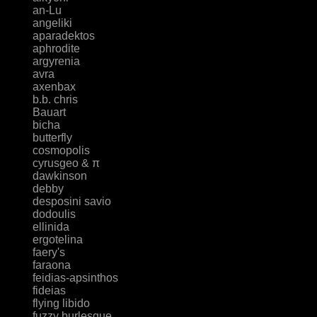
an-Lu
angeliki
aparadektos
aphrodite
argyrenia
avra
axenbax
b.b. chris
Bauart
bicha
butterfly
cosmopolis
cyrusgeo & π
dawkinson
debby
desposini savio
dodoulis
ellinida
ergotelina
faery's
faraona
feidias-apsinthos
fideias
flying libido
fuzzy burlesque