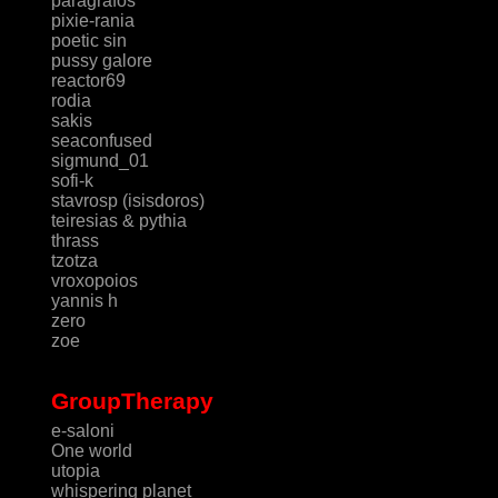
paragrafos
pixie-rania
poetic sin
pussy galore
reactor69
rodia
sakis
seaconfused
sigmund_01
sofi-k
stavrosp (isisdoros)
teiresias & pythia
thrass
tzotza
vroxopoios
yannis h
zero
zoe
GroupTherapy
e-saloni
One world
utopia
whispering planet