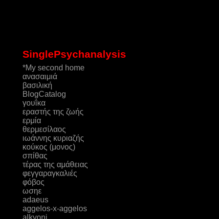
SinglePsychanalysis
*My second home
ανασαιμιά
βασιλική
ΒlogCatalog
γουΐκα
εραστής της ζωής
ερμία
θερμεσίλαος
ιωάννης κυριαζής
κούκος (μονος)
σπίθας
τέρας της αμάθειας
φεγγαραγκαλιές
φόβος
ωσηε
adaeus
aggelos-x-aggelos
alkyoni