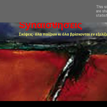
This s
are sh
statis
Synαισθήσεις
Σκέψεις· όλα παίζουν κι όλα βρίσκονται εν εξελίξ