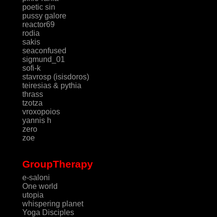
poetic sin
pussy galore
reactor69
rodia
sakis
seaconfused
sigmund_01
sofi-k
stavrosp (isisdoros)
teiresias & pythia
thrass
tzotza
vroxopoios
yannis h
zero
zoe
GroupTherapy
e-saloni
One world
utopia
whispering planet
Yoga Disciples