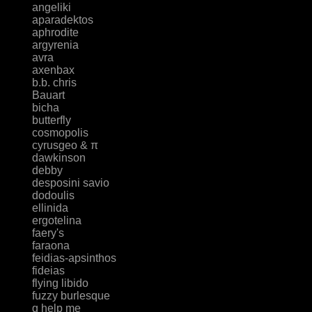
angeliki
aparadektos
aphrodite
argyrenia
avra
axenbax
b.b. chris
Bauart
bicha
butterfly
cosmopolis
cyrusgeo & π
dawkinson
debby
desposini savio
dodoulis
ellinida
ergotelina
faery's
faraona
feidias-apsinthos
fideias
flying libido
fuzzy burlesque
g help me