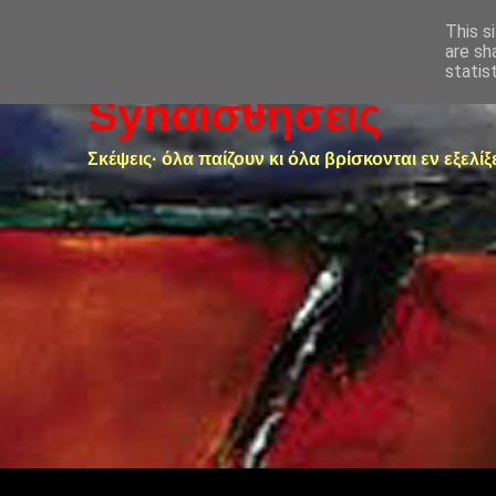
This s
are sh
statis
Synαισθήσεις
Σκέψεις· όλα παίζουν κι όλα βρίσκονται εν εξελίξ