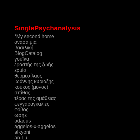
SinglePsychanalysis
*My second home
ανασαιμιά
βασιλική
ΒlogCatalog
γουΐκα
εραστής της ζωής
ερμία
θερμεσίλαος
ιωάννης κυριαζής
κούκος (μονος)
σπίθας
τέρας της αμάθειας
φεγγαραγκαλιές
φόβος
ωσηε
adaeus
aggelos-x-aggelos
alkyoni
an-Lu