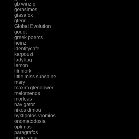
gb winzip
gerasimos
giasafox
glenn
Global Evolution
godot
greek poems
heinz
identitycafe
karpouzi
ladybug
lemon
lili niorki
little miss sunshine
mary
maxim glendower
melomenos
morfeas
navigator
nikos dimou
nyktipolos-vromios
onomatodosia
optimus
paragrafos
pixie-rania