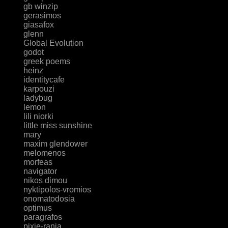
gb winzip
gerasimos
giasafox
glenn
Global Evolution
godot
greek poems
heinz
identitycafe
karpouzi
ladybug
lemon
lili niorki
little miss sunshine
mary
maxim glendower
melomenos
morfeas
navigator
nikos dimou
nyktipolos-vromios
onomatodosia
optimus
paragrafos
pixie-rania