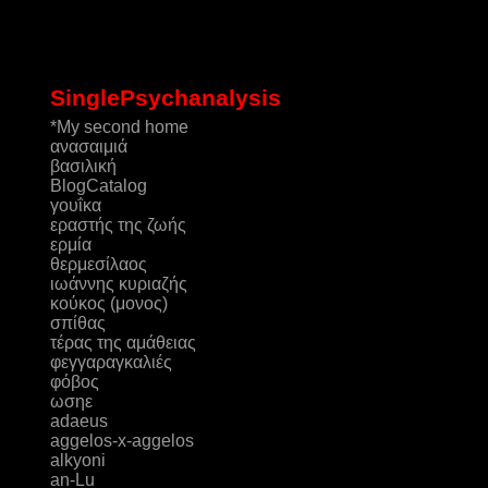
SinglePsychanalysis
*My second home
ανασαιμιά
βασιλική
ΒlogCatalog
γουΐκα
εραστής της ζωής
ερμία
θερμεσίλαος
ιωάννης κυριαζής
κούκος (μονος)
σπίθας
τέρας της αμάθειας
φεγγαραγκαλιές
φόβος
ωσηε
adaeus
aggelos-x-aggelos
alkyoni
an-Lu