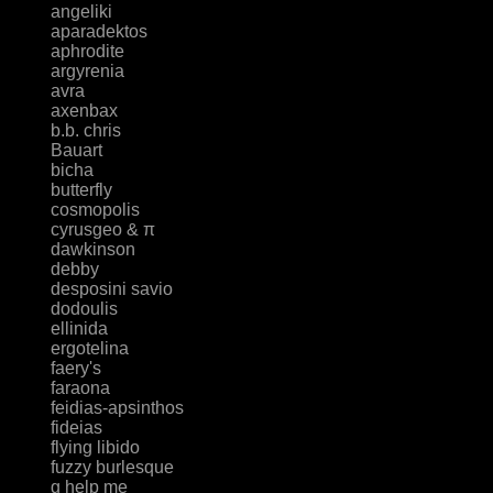
angeliki
aparadektos
aphrodite
argyrenia
avra
axenbax
b.b. chris
Bauart
bicha
butterfly
cosmopolis
cyrusgeo & π
dawkinson
debby
desposini savio
dodoulis
ellinida
ergotelina
faery's
faraona
feidias-apsinthos
fideias
flying libido
fuzzy burlesque
g help me