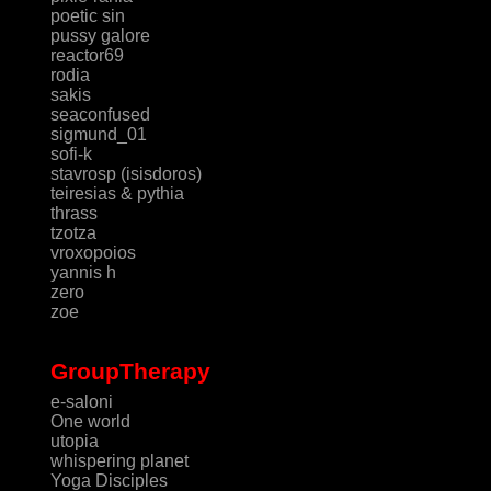
poetic sin
pussy galore
reactor69
rodia
sakis
seaconfused
sigmund_01
sofi-k
stavrosp (isisdoros)
teiresias & pythia
thrass
tzotza
vroxopoios
yannis h
zero
zoe
GroupTherapy
e-saloni
One world
utopia
whispering planet
Yoga Disciples