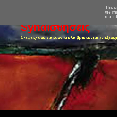
This s
are sh
statis
Synαισθήσεις
Σκέψεις· όλα παίζουν κι όλα βρίσκονται εν εξελίξ